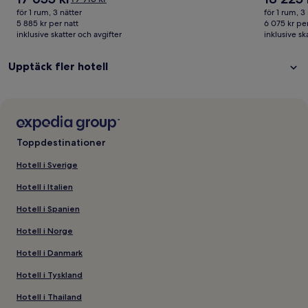
är
är
var
för 1 rum, 3 nätter
för 1 rum, 3
17 655 kr
18 225 kr
19 913 kr,
5 885 kr per natt
6 075 kr per
inklusive skatter och avgifter
se
inklusive sk
mer
information
Upptäck fler hotell
om
standardpris.
Toppdestinationer
Hotell i Sverige
Hotell i Italien
Hotell i Spanien
Hotell i Norge
Hotell i Danmark
Hotell i Tyskland
Hotell i Thailand