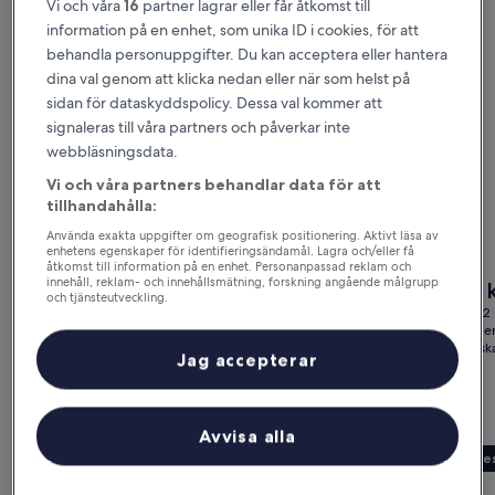
Vi och våra
16
partner lagrar eller får åtkomst till
information på en enhet, som unika ID i cookies, för att
behandla personuppgifter. Du kan acceptera eller hantera
dina val genom att klicka nedan eller när som helst på
sidan för dataskyddspolicy. Dessa val kommer att
signaleras till våra partners och påverkar inte
webbläsningsdata.
Vi och våra partners behandlar data för att
tillhandahålla:
Använda exakta uppgifter om geografisk positionering. Aktivt läsa av
enhetens egenskaper för identifieringsändamål. Lagra och/eller få
åtkomst till information på en enhet. Personanpassad reklam och
innehåll, reklam- och innehållsmätning, forskning angående målgrupp
Priset
Priset
3 829 kr
6 543 
och tjänsteutveckling.
är
är
för 1 rum, 2 nätter
för 1 rum, 2
Lista över partner (leverantörer)
3 829 kr
6 543 kr
1 915 kr per natt
3 272 kr per
inklusive skatter och avgifter
inklusive sk
Jag accepterar
Weekendresor till Göteborg
Avvisa alla
Gallery
Se erbjudande för Comfort Hotel City
Gallery
Se erbju
Comfort Hotel City
Hotell O
VIP Acce
Carousel
Carous
Only
Göteborg