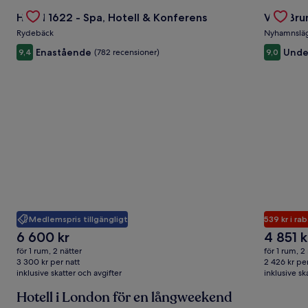
standardpris.
Gallery
Se erbjudande för Hotel 1622 - Spa, Hotell & Konferens
Gallery
Se erbju
Hotel 1622 - Spa, Hotell & Konferens
Villa Br
Carousel
Carous
Rydebäck
Nyhamnslä
Enastående
Unde
9,4
(782 recensioner)
9,0
Medlemspris tillgängligt
539 kr i ra
Priset
Priset
6 600 kr
4 851 k
är
är
för 1 rum, 2 nätter
för 1 rum, 2
6 600 kr
4 851 kr
3 300 kr per natt
2 426 kr per
inklusive skatter och avgifter
inklusive sk
Hotell i London för en långweekend