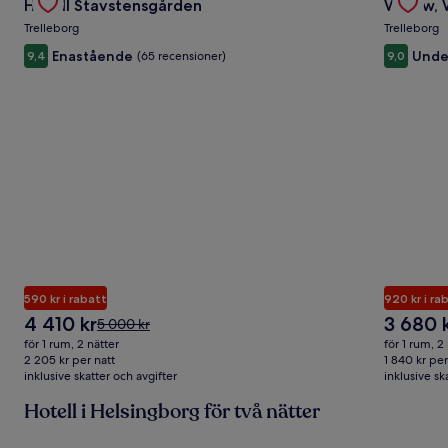
Hotell Stavstensgården
Willow, 
Carousel
Carous
Trelleborg
Trelleborg
Enastående
Unde
9,4
(65 recensioner)
9,0
590 kr i rabatt
920 kr i ra
Priset
Priset
4 410 kr
3 680 
Priset
5 000 kr
är
är
var
för 1 rum, 2 nätter
för 1 rum, 2
4 410 kr
3 680 kr
5 000 kr,
2 205 kr per natt
1 840 kr per
inklusive skatter och avgifter
se
inklusive sk
mer
Hotell i Helsingborg för två nätter
information
om