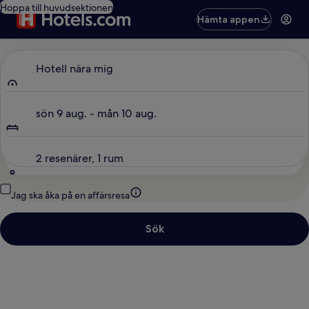
Hoppa till huvudsektionen
Hämta appen
Vart reser du?
Hotell nära mig
Datum
sön 9 aug. - mån 10 aug.
Gäster
2 resenärer, 1 rum
Jag ska åka på en affärsresa
Sök