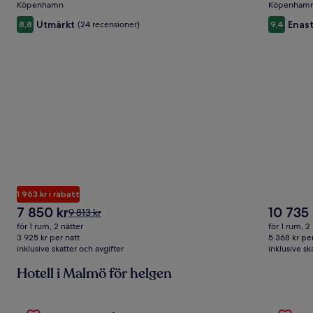
Köpenhamn
Köpenham
Utmärkt
Enas
8,8
(24 recensioner)
9,4
1 963 kr i rabatt
Priset
Priset
7 850 kr
10 735 
Priset
9 813 kr
är
är
var
för 1 rum, 2 nätter
för 1 rum, 2
7 850 kr
10 735 kr
9 813 kr,
3 925 kr per natt
5 368 kr per
inklusive skatter och avgifter
se
inklusive sk
mer
Hotell i Malmö för helgen
information
om
standardpris.
Gallery
Se erbjudande för Hotell Stavstensgården
Gallery
Se erbju