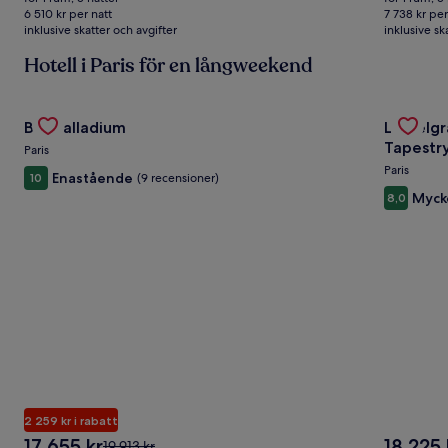
32 551 kr
38 689 kr
36 785 kr,
6 510 kr per natt
7 738 kr per
inklusive skatter och avgifter
se
inklusive sk
mer
Hotell i Paris för en långweekend
information
om
standardpris.
Gallery
Se erbjudande för Bus Palladium
Gallery
Se erbju
Bus Palladium
Le Belgr
Carousel
Carous
Tapestry
Paris
Paris
Enastående
10
(9 recensioner)
Myck
8,0
2 259 kr i rabatt
Priset
Priset
17 655 kr
18 225 
Priset
19 913 kr