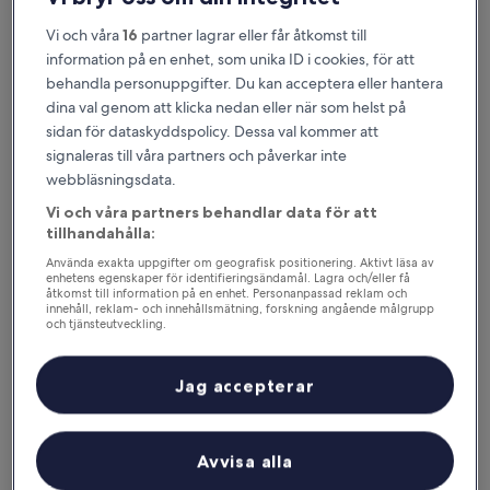
Vi och våra
16
partner lagrar eller får åtkomst till
information på en enhet, som unika ID i cookies, för att
behandla personuppgifter. Du kan acceptera eller hantera
dina val genom att klicka nedan eller när som helst på
sidan för dataskyddspolicy. Dessa val kommer att
signaleras till våra partners och påverkar inte
webbläsningsdata.
Vi och våra partners behandlar data för att
Anledningar att hämta vår app
tillhandahålla:
Använda exakta uppgifter om geografisk positionering. Aktivt läsa av
enhetens egenskaper för identifieringsändamål. Lagra och/eller få
åtkomst till information på en enhet. Personanpassad reklam och
innehåll, reklam- och innehållsmätning, forskning angående målgrupp
Spara ännu mer
och tjänsteutveckling.
Lista över partner (leverantörer)
Få rabatt på utvalda hotell
Jag accepterar
Håll dig informerad
Avvisa alla
Få enkel tillgång till din resplan utan wi-fi