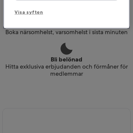
Visa syften
Planera resor direkt i mobilen
Boka närsomhelst, varsomhelst i sista minuten
Bli belönad
Hitta exklusiva erbjudanden och förmåner för
medlemmar