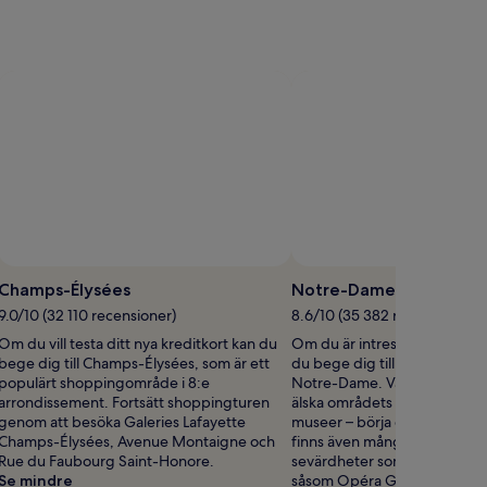
n
information
om
is.
standardpris.
Champs-Élysées
Notre-Dame
9.0/10 (32 110 recensioner)
8.6/10 (35 382 recensioner)
Om du vill testa ditt nya kreditkort kan du
Om du är intresserad av lokal
bege dig till Champs-Élysées, som är ett
du bege dig till Paris centrum
populärt shoppingområde i 8:e
Notre-Dame. Våra resenärer 
arrondissement. Fortsätt shoppingturen
älska områdets konstmuseer,
genom att besöka Galeries Lafayette
museer – börja din sightseeing
Champs-Élysées, Avenue Montaigne och
finns även många andra vikti
Rue du Faubourg Saint-Honore.
sevärdheter som du kanske vi
Se mindre
såsom Opéra Garnier, Trium