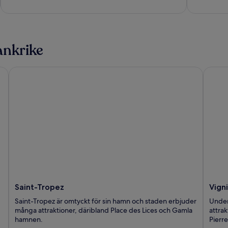
ankrike
Saint-Tropez
Vignie
Saint-Tropez
Vign
Saint-Tropez är omtyckt för sin hamn och staden erbjuder
Under
många attraktioner, däribland Place des Lices och Gamla
attra
hamnen.
Pierre