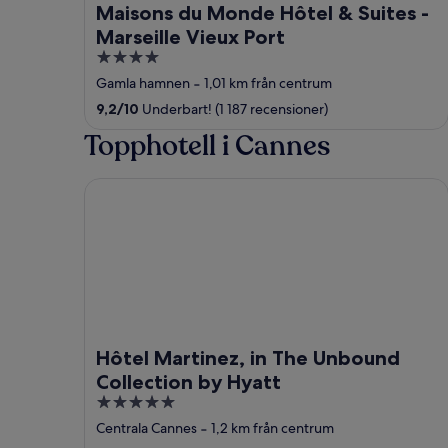
Maisons du Monde Hôtel & Suites -
Marseille Vieux Port
4
out
Gamla hamnen
‐
1,01 km från centrum
of
9,2
/
10
Underbart! (1 187 recensioner)
5
Topphotell i Cannes
Hôtel Martinez, in The Unbound Collection by Hya
Hôtel Martinez, in The Unbound
Collection by Hyatt
5
out
Centrala Cannes
‐
1,2 km från centrum
of