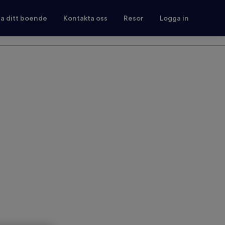
ra ditt boende
Kontakta oss
Resor
Logga in