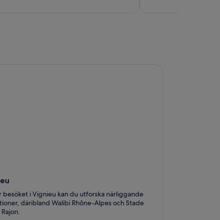
u
ieu
 besöket i Vignieu kan du utforska närliggande
ktioner, däribland Walibi Rhône-Alpes och Stade
 Rajon.