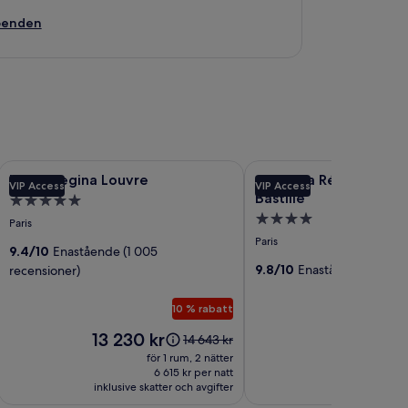
oenden
Fotogalleri
Hotel Regina Louvre
Fotogalleri
Goralska Résidences Hotel
Hotel Regina Louvre
Goralska Résidences H
VIP Access
VIP Access
för
för
Bastille
5.0-
Hotel
Goralska
4.0-
stjärnigt
Paris
Regina
Résidences
stjärnigt
boende
Paris
Louvre
9.4/10
Enastående (1 005
Hotel
boende
9.8/10
Enastående (214 re
recensioner)
Paris
Bastille
10 % rabatt
Priset
Priset
13 230 kr
8 007 k
Priset
14 643 kr
är
är
var
för 1 rum, 2 nätter
för
13 230 kr
8 007 kr
14 643 kr,
6 615 kr per natt
4 
inklusive skatter och avgifter
se
inklusive skat
mer