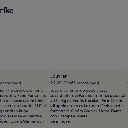
information
informatio
rike
om
om
standardpris.
standardpr
Louvren
recensioner)
9.2/10 (39 662 recensioner)
gger i 7:e arrondissement,
Louvren är en av de populäraste
är del av Paris. Varför inte
sevärdheterna i Paris centrum, så passa på
ultur och besöka områdets
att ta dig dit när du besöker Paris. Om du
useer och katedral? I Paris
vill uppleva mer av kulturen i Paris kan du
ga andra viktiga
fortsätta till Opéra Garnier, Notre-Dame
m du kanske vill besöka,
och Champs-Élysées.
ågen, Opéra Garnier och
Se mindre