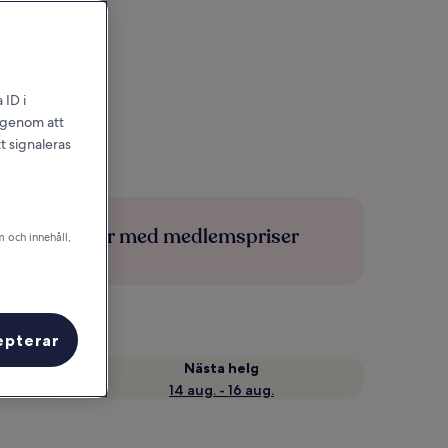
 ID i
l genom att
t signaleras
Spara mer med medlemspriser
m och innehåll,
epterar
Nästa helg
14 aug. - 16 aug.