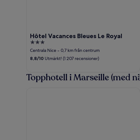
Hôtel Vacances Bleues Le Royal
3
out
Centrala Nice
‐
0,7 km från centrum
of
8,8
/
10
Utmärkt! (1 207 recensioner)
5
Topphotell i Marseille (med 
Maisons du Monde Hôtel & Suites - Marseille Vieu