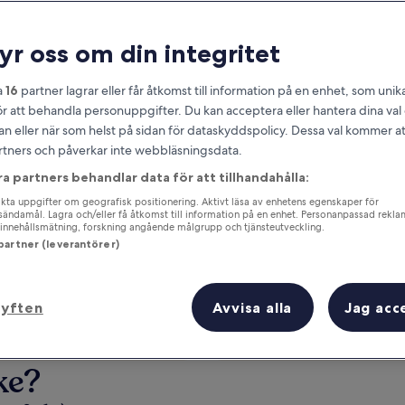
ryr oss om din integritet
a
16
partner lagrar eller får åtkomst till information på en enhet, som unika
ör att behandla personuppgifter. Du kan acceptera eller hantera dina va
an eller när som helst på sidan för dataskyddspolicy. Dessa val kommer at
partners och påverkar inte webbläsningsdata.
ra partners behandlar data för att tillhandahålla:
om
ta uppgifter om geografisk positionering. Aktivt läsa av enhetens egenskaper för
Tjäna förmåner för varje natt du bor
gsändamål. Lagra och/eller få åtkomst till information på en enhet. Personanpassad rekla
innehållsmätning, forskning angående målgrupp och tjänsteutveckling.
 partner (leverantörer)
syften
Avvisa alla
Jag acc
Imorgon
Till helgen
7 aug. - 8 aug.
7 aug. - 9 aug.
ke?