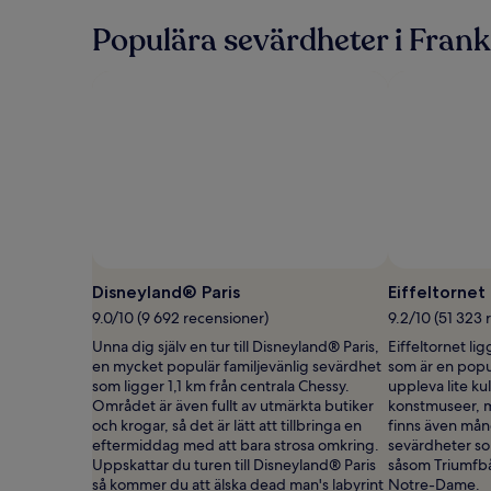
information
Populära sevärdheter i Frank
om
standardpris.
Disneyland® Paris
Eiffeltornet
9.0/10 (9 692 recensioner)
9.2/10 (51 323 
Unna dig själv en tur till Disneyland® Paris,
Eiffeltornet li
en mycket populär familjevänlig sevärdhet
som är en popul
som ligger 1,1 km från centrala Chessy.
uppleva lite k
Området är även fullt av utmärkta butiker
konstmuseer, m
och krogar, så det är lätt att tillbringa en
finns även mån
eftermiddag med att bara strosa omkring.
sevärdheter so
Uppskattar du turen till Disneyland® Paris
såsom Triumfb
så kommer du att älska dead man's labyrint
Notre-Dame.