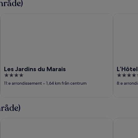
mråde)
Les Jardins du Marais
L’Hôtel du 
Les Jardins du Marais
L’Hôtel
4
5
out
out
11:e arrondissement
‐
1,64 km från centrum
8:e arrond
of
of
5
5
mråde)
Hotel Beau Rivage
Hotel Du C