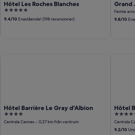
Hôtel Les Roches Blanches
Grand 
5
Femte arr
out
9,4
/
10
Enastående! (198 recensioner)
9,8
/
10
Enas
of
5
tt
Hôtel Barrière Le Gray d'Albion
Hôtel Barri
Hôtel Barrière Le Gray d'Albion
Hôtel B
4
5
out
out
Centrala Cannes
‐
0,27 km från centrum
Centrala C
of
of
9,2
/
10
Unde
5
5