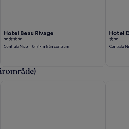
Hotel Beau Rivage
Hotel 
4
2
out
out
Centrala Nice
‐
0,17 km från centrum
Centrala N
of
of
5
5
närområde)
x Port
Hôtel Les Roches Blanches
Grand Just