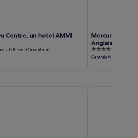
Du Centre, un hotel AMMI
Mercure Nice P
Anglais
4
ice
‐
0,81 km från centrum
out
Centrala Nice
‐
0,44 km 
of
5
e
Toyoko Inn Marseille S