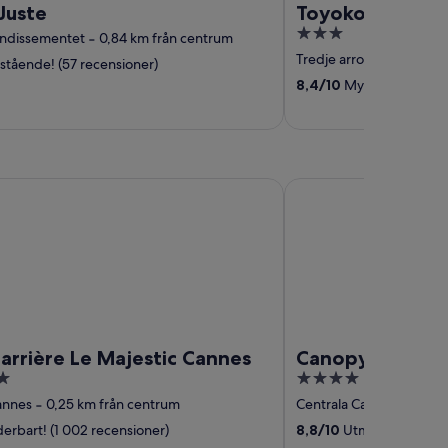
Juste
Toyoko Inn Marse
3
ondissementet
‐
0,84 km från centrum
out
Tredje arrondissemente
tående! (57 recensioner)
of
8,4
/
10
Mycket bra! (1 78
5
ère Le Majestic Cannes
Canopy by Hilton Can
arrière Le Majestic Cannes
Canopy by Hilt
4
out
annes
‐
0,25 km från centrum
Centrala Cannes
‐
0,66 
of
rbart! (1 002 recensioner)
8,8
/
10
Utmärkt! (267 re
5