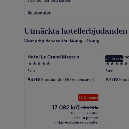
stränder och sina kaféer.
Se boenden
Utmärkta hotellerbjudanden f
Visar erbjudanden för:
14 aug. - 16 aug.
Fotogalleri
Hotel Le Grand Mazarin
Fotogaller
Le Burgundy 
Hotel Le Grand Mazarin
Le Burgund
VIP Access
för
för
5.0-
5.0-
Hotel
Le
stjärnigt
stjärnigt
Paris
Paris
Le
Burgundy
boende
boende
Grand
9.6/10
Enastående (140 recensioner)
Paris
9.4/10
Enast
Mazarin
25 % rabatt
Priset
17 082 kr
Priset
22 640 kr
är
var
för 1 rum, 2 nätter
17 082 kr
22 640 kr,
8 541 kr per natt
inklusive skatter och avgifter
se
mer