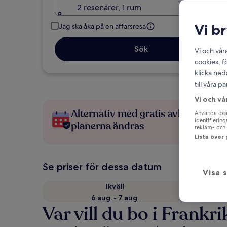
2 resenärer, 1 rum
Vi b
Jag ska åka på en affärsresa
Sök
Vi och vår
cookies, f
klicka ned
till våra 
Vi och vå
Alternativ med gratis avbokning 
Använda exak
identifierin
planerna ändras
reklam- och 
Lista över
Se priser för dessa datum
Visa 
Ikväll
6 aug. - 7 aug.
Var vill du bo i Frankri