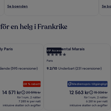
Se boenden
Se b
ör en helg i Frankrike
i
Paris
Fotogalleri
Experimental Marais
y Paris
Experimental Marais
VIP Access
för
5.0-
Experimental
stjärnigt
Paris
Marais
boende
ående (595 recensioner)
9.2/10
Underbart (231 recensioner)
Medlemspris tillgängligt
28 % rabatt
Priset
Priset
14 571 kr
12 563 kr
Priset
Priset
20 596 kr
15 334 kr
är
är
var
var
för 1 rum, 2 nätter
för 1 rum, 2 nätter
14 571 kr
12 563 kr
20 596 kr,
15 334 kr,
7 285 kr per natt
6 281 kr per natt
inklusive skatter och avgifter
se
inklusive skatter och avgifter
se
mer
mer