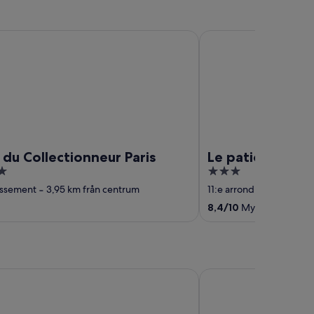
Collectionneur Paris
Le patio Bastille
 du Collectionneur Paris
Le patio Bastille
3
out
issement
‐
3,95 km från centrum
11:e arrondissement
‐
3,
of
8,4
/
10
Mycket bra! (1 0
5
entre, un hotel AMMI
Mercure Nice Promena