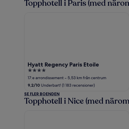
Topphotell i Paris (med näro
Hyatt Regency Paris Etoile
Hyatt Regency Paris Etoile
4
out
17:e arrondissement
‐
5,53 km från centrum
of
9,2
/
10
Underbart! (1 183 recensioner)
5
SE FLER BOENDEN
Topphotell i Nice (med näro
Hôtel Vacances Bleues Le Royal