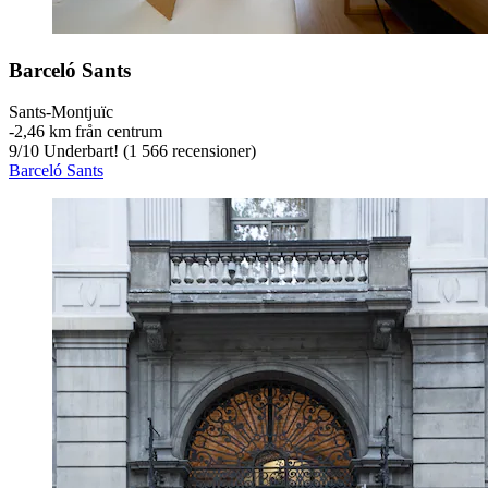
Barceló Sants
Sants-Montjuïc
‐
2,46 km från centrum
9
/
10
Underbart! (1 566 recensioner)
Barceló Sants