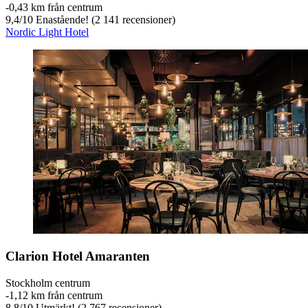
‐
0,43 km från centrum
9,4
/
10
Enastående! (2 141 recensioner)
Nordic Light Hotel
Clarion Hotel Amaranten
Stockholm centrum
‐
1,12 km från centrum
8,8
/
10
Utmärkt! (2 767 recensioner)