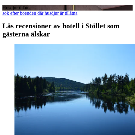
Husdjur tillåtna
sök efter boenden där husdjur är tillåtna
Läs recensioner av hotell i Stöllet som
gästerna älskar