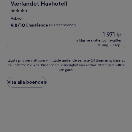
Værlandet Havhotell
Værlandet Havhotell
3.5-
stjärnigt
Askvoll
boende
9.8
9,8/10
Enastående
(20 recensioner)
av
Priset
1 971 kr
10,
är
Enastående,
inklusive skatter och avgifter
1 971 kr
31 aug. – 1 sep.
(20 recensioner)
Lägsta
Lägsta pris per natt som vi hittade under de senaste 24 timmarna, baserat
på 1 natt för 2 vuxna. Priser och tillgänglighet kan ändras. Ytterligare villkor
pris
kan gälla.
per
natt
som
Visa alla boenden
vi
hittade
under
de
senaste
24 timmarna,
baserat
på
1 natt