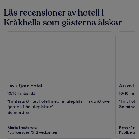
för
2 vuxna.
Läs recensioner av hotell i
Priser
Kråkhella som gästerna älskar
och
tillgänglighet
kan
Lavik Fjord Hotell
Askvoll Fj
ändras.
Ytterligare
villkor
kan
gälla.
Lavik Fjord Hotell
Askvoll F
10/10
Fantastiskt
10/10
Fantas
"Fantastiskt litet hotell med fin uteplats. Fin utsikt över
"Fint hote
fjorden från uteplatsen"
Se mindr
Se mindre
Maria
1 natts resa
Peter
1 nat
Publicerades för 2 veckor sen
Publicerade