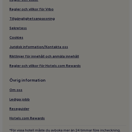
Regler och villkor för Vrbo
Tillgänglighetsanpassning
Sekretess
Cookies
Juridisk information/Kontakta oss
Riktlinjer för innehåll och anmäla innehåll
Regler och villkor för Hotels.com Rewards
Övrig information
Om oss
Lediga jobb
Reseguider
Hotels.com Rewards
*För vissa hotell måste du avboka mer än 24 timmar före incheckning.