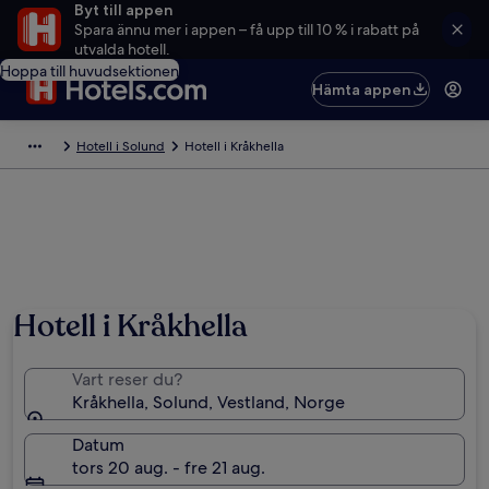
Byt till appen
Spara ännu mer i appen – få upp till 10 % i rabatt på
utvalda hotell.
Hoppa till huvudsektionen
Hämta appen
Hotell i Solund
Hotell i Kråkhella
Hotell i Kråkhella
Vart reser du?
Kråkhella, Solund, Vestland, Norge
Datum
tors 20 aug. - fre 21 aug.