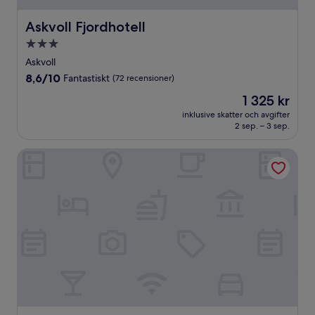
Askvoll Fjordhotell
Askvoll Fjordhotell
3.0-
stjärnigt
Askvoll
boende
8.6
8,6/10
Fantastiskt
(72 recensioner)
av
Priset
1 325 kr
10,
är
Fantastiskt,
inklusive skatter och avgifter
1 325 kr
2 sep. – 3 sep.
(72 recensioner)
Værlandet Havhotell