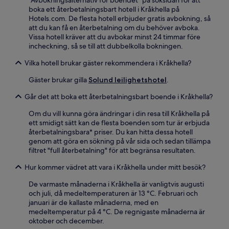
"Avbokningsalternativ för boendet" på söksidan för att
boka ett återbetalningsbart hotell i Kråkhella på
Hotels.com. De flesta hotell erbjuder gratis avbokning, så
att du kan få en återbetalning om du behöver avboka.
Vissa hotell kräver att du avbokar minst 24 timmar före
incheckning, så se till att dubbelkolla bokningen.
Vilka hotell brukar gäster rekommendera i Kråkhella?
Gäster brukar gilla
Solund leilighetshotel
.
Går det att boka ett återbetalningsbart boende i Kråkhella?
Om du vill kunna göra ändringar i din resa till Kråkhella på
ett smidigt sätt kan de flesta boenden som tur är erbjuda
återbetalningsbara* priser. Du kan hitta dessa hotell
genom att göra en sökning på vår sida och sedan tillämpa
filtret "full återbetalning" för att begränsa resultaten.
Hur kommer vädret att vara i Kråkhella under mitt besök?
De varmaste månaderna i Kråkhella är vanligtvis augusti
och juli, då medeltemperaturen är 13 °C. Februari och
januari är de kallaste månaderna, med en
medeltemperatur på 4 °C. De regnigaste månaderna är
oktober och december.