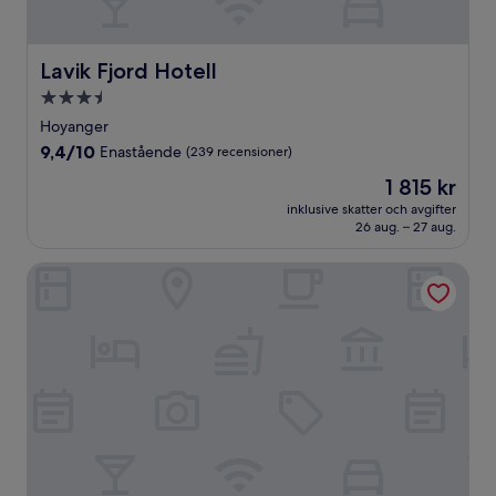
Lavik Fjord Hotell
Lavik Fjord Hotell
3.5-
stjärnigt
Hoyanger
boende
9.4
9,4/10
Enastående
(239 recensioner)
av
Priset
1 815 kr
10,
är
Enastående,
inklusive skatter och avgifter
1 815 kr
26 aug. – 27 aug.
(239 recensioner)
Askvoll Fjordhotell