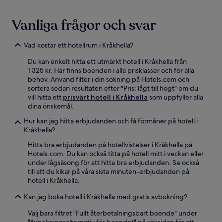
Vanliga frågor och svar
Vad kostar ett hotellrum i Kråkhella?
Du kan enkelt hitta ett utmärkt hotell i Kråkhella från
1 325 kr. Här finns boenden i alla prisklasser och för alla
behov. Använd filter i din sökning på Hotels.com och
sortera sedan resultaten efter "Pris: lågt till högt" om du
vill hitta ett
prisvärt hotell i Kråkhella
som uppfyller alla
dina önskemål.
Hur kan jag hitta erbjudanden och få förmåner på hotell i
Kråkhella?
Hitta bra erbjudanden på hotellvistelser i Kråkhella på
Hotels.com. Du kan också titta på hotell mitt i veckan eller
under lågsäsong för att hitta bra erbjudanden. Se också
till att du kikar på våra sista minuten-erbjudanden på
hotell i Kråkhella.
Kan jag boka hotell i Kråkhella med gratis avbokning?
Välj bara filtret "Fullt återbetalningsbart boende" under