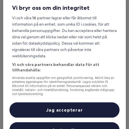
Ikväll
Imorgon
Vi bryr oss om din integritet
6 aug. - 7 aug.
7 aug. - 8 aug.
Vi och våra
16
partner lagrar eller får åtkomst till
Till helgen
Nästa helg
information på en enhet, som unika ID i cookies, för att
7 aug. - 9 aug.
14 aug. - 16 aug.
behandla personuppgifter. Du kan acceptera eller hantera
Var vill du bo i Kråkhella?
dina val genom att klicka nedan eller när som helst på
sidan för dataskyddspolicy. Dessa val kommer att
signaleras till våra partners och påverkar inte
Fastigheter väljs ut baserat på verkliga resenärsrecensioner och
popularitet bland gäster som har bokat en natt i Kråkhella på
webbläsningsdata.
Hotels.com. Dessa Kråkhella-hotell levererar konsekvent
Vi och våra partners behandlar data för att
komfort, läge och resenärsupplevelse. Senast uppdaterad den
tillhandahålla:
6 augusti 2026
.
Se mindre
Använda exakta uppgifter om geografisk positionering. Aktivt läsa av
enhetens egenskaper för identifieringsändamål. Lagra och/eller få
Solund leilighetshotel
åtkomst till information på en enhet. Personanpassad reklam och
innehåll, reklam- och innehållsmätning, forskning angående målgrupp
och tjänsteutveckling.
Lista över partner (leverantörer)
Jag accepterar