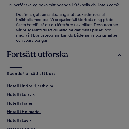
Varför ska jag boka mitt boende i Kråkhella via Hotels.com?
Det finns gott om anledningar att boka din resa till
Kråkhella med oss. Vi erbjuder full återbetalning på de
flesta hotell*, så att du får större flexibilitet. Dessutom ser
vår prisgaranti till att du alltid får det bästa priset, och
med vårt bonusprogram kan du både samla bonusnätter
och spara pengar.
Fortsätt utforska
Boende
Fler sätt att boka
Hotell i Indre Hjartholm
Hotell i Leirvik
Hotell i Fjaler
Hotell i Holmedal
Hotell i Lavik