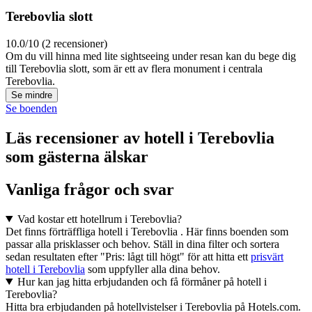
Terebovlia slott
10.0/10 (2 recensioner)
Om du vill hinna med lite sightseeing under resan kan du bege dig
till Terebovlia slott, som är ett av flera monument i centrala
Terebovlia.
Se mindre
Se boenden
Läs recensioner av hotell i Terebovlia
som gästerna älskar
Vanliga frågor och svar
Vad kostar ett hotellrum i Terebovlia?
Det finns förträffliga hotell i Terebovlia . Här finns boenden som
passar alla prisklasser och behov. Ställ in dina filter och sortera
sedan resultaten efter "Pris: lågt till högt" för att hitta ett
prisvärt
hotell i Terebovlia
som uppfyller alla dina behov.
Hur kan jag hitta erbjudanden och få förmåner på hotell i
Terebovlia?
Hitta bra erbjudanden på hotellvistelser i Terebovlia på Hotels.com.