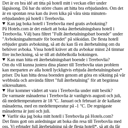
Det är en bra idé att titta på hotell mitt i veckan eller under
lågsäsong. Då har du större chans att hitta bra erbjudanden. Om det
är en spontan resa kan du även kika på våra sista minuten-
erbjudanden på hotell i Terebovlia.
Kan jag boka hotell i Terebovlia med gratis avbokning?
På Hotels.com är det enkelt att boka återbetalningsbara hotell i
Terebovlia. Välj bara filtret "Fullt återbetalningsbart boende" under
"Avbokningsalternativ för boendet" på söksidan. De flesta hotell
erbjuder gratis avbokning, så att du kan få en återbetalning om du
behöver avboka. Vissa hotell kräver att du avbokar minst 24 timmar
före incheckning, så se till att dubbelkolla bokningen.
Kan man hitta ett återbetalningsbart boende i Terebovlia?
Om du vill kunna justera dina planer till Terebovlia utan problem
kan merparten av alla hotell lyckligtvis erbjuda återbetalningsbara*
priser. Du kan hitta dessa boenden genom att göra en sökning på vår
webbsida och använda filtret "full återbetalning" för att begränsa
sökresultaten.
Hur kommer vädret att vara i Terebovlia under mitt besök?
De varmaste månaderna i Terebovlia är vanligtvis augusti och juli,
då medeltemperaturen är 18 °C. Januari och februari är de kallaste
månaderna, med en medeltemperatur på -1 °C. De regnigaste
månaderna är juni och juli.
Varför ska jag boka mitt hotell i Terebovlia på Hotels.com?
Det finns gott om anledningar att boka din resa till Terebovlia med
oss. Vi erbjuder full återbetalning på de flesta hotell*, så att du får