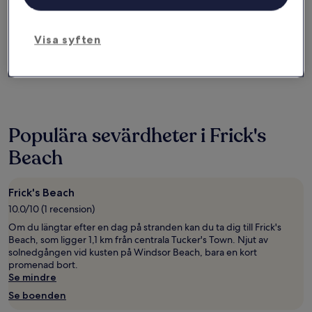
Om en månad
Om två månader
4 sep. - 6 sep.
2 okt. - 4 okt.
Visa syften
Lägenheter nära Frick's Beach
Populära sevärdheter i Frick's
Beach
Frick's Beach
10.0/10 (1 recension)
Om du längtar efter en dag på stranden kan du ta dig till Frick's
Beach, som ligger 1,1 km från centrala Tucker's Town. Njut av
solnedgången vid kusten på Windsor Beach, bara en kort
promenad bort.
Se mindre
Se boenden