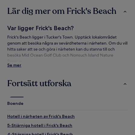
Lär dig mer om Frick's Beach
Var ligger Frick's Beach?
Frick's Beach ligger i Tucker's Town. Upptäck lokalområdet
genom att besöka några av sevärdheterna i närheten. Om du vill
hitta saker att se och göra i närheten kan du stanna till och
besöka Mid Ocean Golf Club och Nonsuch Island Nature
Reserve.
Se mer
Att se och göra nära Frick's Beach
Fortsätt utforska
Att se nära Frick's Beach
Nonsuch Island Nature Reserve
Cooper's Island
Boende
Clearwater Beach
Turtle Bay Beach
Hotell i närheten av Frick's Beach
Blue Hole Park (naturreservat)
5-Stjärniga hotell i Frick's Beach
Att göra nära Frick's Beach
4-Stjärniga hotell i Frick's Beach