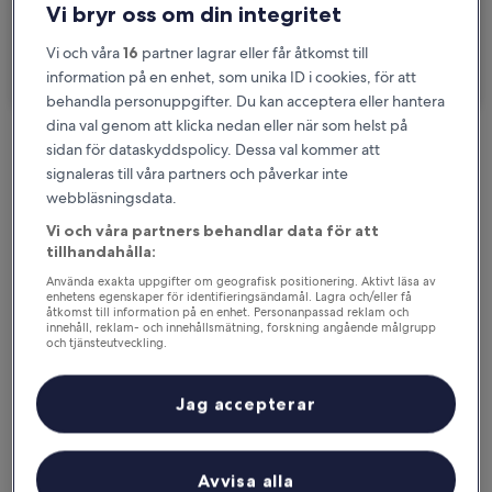
Vi bryr oss om din integritet
Jag ska åka på en affärsresa
Vi och våra
16
partner lagrar eller får åtkomst till
Sök
information på en enhet, som unika ID i cookies, för att
behandla personuppgifter. Du kan acceptera eller hantera
dina val genom att klicka nedan eller när som helst på
sidan för dataskyddspolicy. Dessa val kommer att
Alternativ med gratis avbokning om
signaleras till våra partners och påverkar inte
planerna ändras
webbläsningsdata.
Vi och våra partners behandlar data för att
Tjäna förmåner för varje natt du bor
tillhandahålla:
Använda exakta uppgifter om geografisk positionering. Aktivt läsa av
enhetens egenskaper för identifieringsändamål. Lagra och/eller få
Spara mer med medlemspriser
åtkomst till information på en enhet. Personanpassad reklam och
innehåll, reklam- och innehållsmätning, forskning angående målgrupp
och tjänsteutveckling.
Lista över partner (leverantörer)
Jag accepterar
Se priser för dessa datum
Nästa helg
Om två veckor
14 aug. - 16 aug.
21 aug. - 23 aug.
Avvisa alla