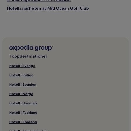
Mid Ocean Golf Club
Tucker's Point Golf Club
Hotell i närheten av Mid Ocean Golf Club
Bermuda Perfumery
Bermuda Aquarium Museum and Zoo (BAMZ)
Bermuda Botanical Gardens
Så tar du dig till Frick's Beach
Flyg till Tucker's Town
St. George's (BDA-L.F. Wade Intl.), 3,3 km från centrala
Tucker's Town
Toppdestinationer
Hotell i Sverige
Hotell i Italien
Hotell i Spanien
Hotell i Norge
Hotell i Danmark
Hotell i Tyskland
Hotell i Thailand