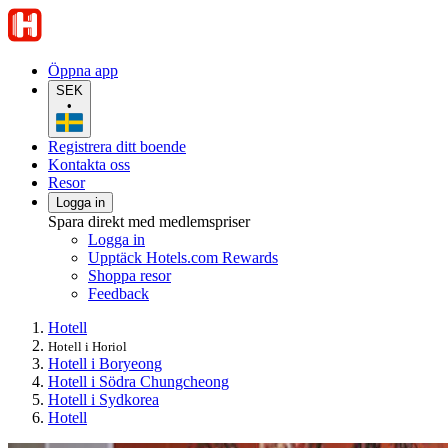
Öppna app
SEK
•
Registrera ditt boende
Kontakta oss
Resor
Logga in
Spara direkt med medlemspriser
Logga in
Upptäck Hotels.com Rewards
Shoppa resor
Feedback
Hotell
Hotell i Horiol
Hotell i Boryeong
Hotell i Södra Chungcheong
Hotell i Sydkorea
Hotell