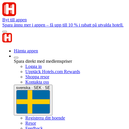
Byt till appen
Spara ännu mer i appen – få upp till 10 % i rabatt på utvalda hotell.
Hämta appen
Spara direkt med medlemspriser
Logga in
Upptäck Hotels.com Rewards
Shoppa resor
Kontakta oss
svenska · SEK · SE
Registrera ditt boende
Resor
Feedback