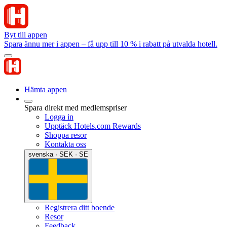
Byt till appen
Spara ännu mer i appen – få upp till 10 % i rabatt på utvalda hotell.
Hämta appen
Spara direkt med medlemspriser
Logga in
Upptäck Hotels.com Rewards
Shoppa resor
Kontakta oss
svenska · SEK · SE
Registrera ditt boende
Resor
Feedback