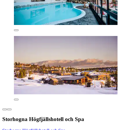
Storhogna Högfjällshotell och Spa