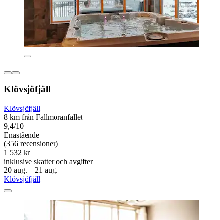
Klövsjöfjäll
Klövsjöfjäll
8 km från Fallmoranfallet
9,4/10
Enastående
(356 recensioner)
1 532 kr
inklusive skatter och avgifter
20 aug. – 21 aug.
Klövsjöfjäll