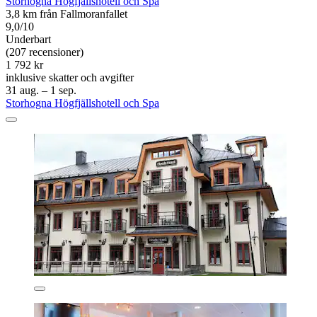
Storhogna Högfjällshotell och Spa
3,8 km från Fallmoranfallet
9,0/10
Underbart
(207 recensioner)
1 792 kr
inklusive skatter och avgifter
31 aug. – 1 sep.
Storhogna Högfjällshotell och Spa