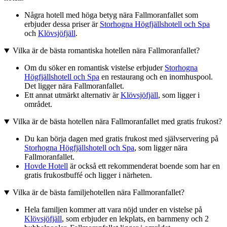
Några hotell med höga betyg nära Fallmoranfallet som
erbjuder dessa priser är
Storhogna Högfjällshotell och Spa
och
Klövsjöfjäll
.
Vilka är de bästa romantiska hotellen nära Fallmoranfallet?
Om du söker en romantisk vistelse erbjuder
Storhogna
Högfjällshotell och Spa
en restaurang och en inomhuspool.
Det ligger nära Fallmoranfallet.
Ett annat utmärkt alternativ är
Klövsjöfjäll
, som ligger i
området.
Vilka är de bästa hotellen nära Fallmoranfallet med gratis frukost?
Du kan börja dagen med gratis frukost med självservering på
Storhogna Högfjällshotell och Spa
, som ligger nära
Fallmoranfallet.
Hovde Hotell
är också ett rekommenderat boende som har en
gratis frukostbuffé och ligger i närheten.
Vilka är de bästa familjehotellen nära Fallmoranfallet?
Hela familjen kommer att vara nöjd under en vistelse på
Klövsjöfjäll
, som erbjuder en lekplats, en barnmeny och 2