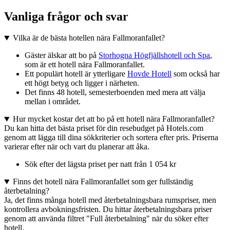
Vanliga frågor och svar
Vilka är de bästa hotellen nära Fallmoranfallet?
Gäster älskar att bo på
Storhogna Högfjällshotell och Spa
,
som är ett hotell nära Fallmoranfallet.
Ett populärt hotell är ytterligare
Hovde Hotell
som också har
ett högt betyg och ligger i närheten.
Det finns 48 hotell, semesterboenden med mera att välja
mellan i området.
Hur mycket kostar det att bo på ett hotell nära Fallmoranfallet?
Du kan hitta det bästa priset för din resebudget på Hotels.com
genom att lägga till dina sökkriterier och sortera efter pris. Priserna
varierar efter när och vart du planerar att åka.
Sök efter det lägsta priset per natt från 1 054 kr
Finns det hotell nära Fallmoranfallet som ger fullständig
återbetalning?
Ja, det finns många hotell med återbetalningsbara rumspriser, men
kontrollera avbokningsfristen. Du hittar återbetalningsbara priser
genom att använda filtret "Full återbetalning" när du söker efter
hotell.