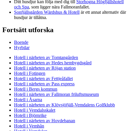
Ditt husdjur kan följa med dig till
Storhogna Högfjällshotell
och Spa
, som ligger nära Fallmoranfallet.
Sonfjällsgården Wärdshus & Hotell
är ett annat alternativ där
husdjur är tillåtna.
Fortsätt utforska
Boende
Hyrbilar
Hotell i närheten av Tomtangården
Hotell i närheten av Hedes hembygdsgård
Hotell i närheten av Röjan station
Hotell i Fotingen
Hotell i närheten av Fettjeåfallet
Hotell i närheten av Pass express
Hotell i Bergs kommun
Hotell i närheten av Fallmoran friluftsmuseum
Hotell i Åsarna
Hotell i närheten av Klövsjöfjäll-Vemdalens Golfklubb
Hotell i Vemdalsskalet
Hotell i Björnrike
Hotell i närheten av Hovdebanan
Hotell i Vemhån