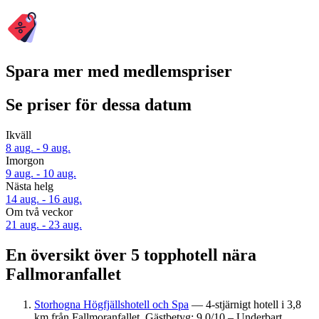
Spara mer med medlemspriser
Se priser för dessa datum
Ikväll
8 aug. - 9 aug.
Imorgon
9 aug. - 10 aug.
Nästa helg
14 aug. - 16 aug.
Om två veckor
21 aug. - 23 aug.
En översikt över 5 topphotell nära
Fallmoranfallet
Storhogna Högfjällshotell och Spa
— 4-stjärnigt hotell i 3,8
km från Fallmoranfallet. Gästbetyg: 9,0/10 – Underbart.