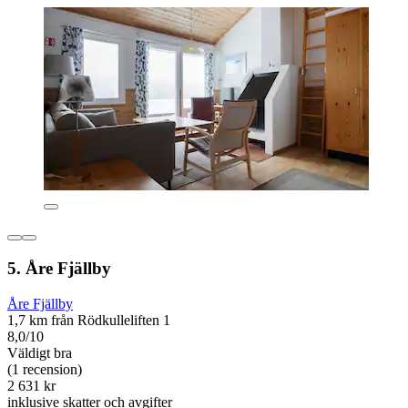
5. Åre Fjällby
Åre Fjällby
1,7 km från Rödkulleliften 1
8,0/10
Väldigt bra
(1 recension)
2 631 kr
inklusive skatter och avgifter