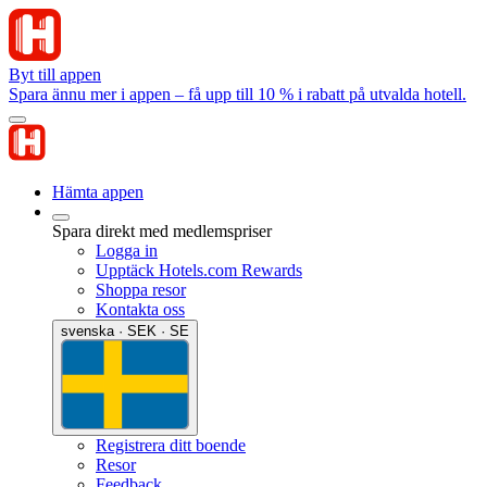
Byt till appen
Spara ännu mer i appen – få upp till 10 % i rabatt på utvalda hotell.
Hämta appen
Spara direkt med medlemspriser
Logga in
Upptäck Hotels.com Rewards
Shoppa resor
Kontakta oss
svenska · SEK · SE
Registrera ditt boende
Resor
Feedback