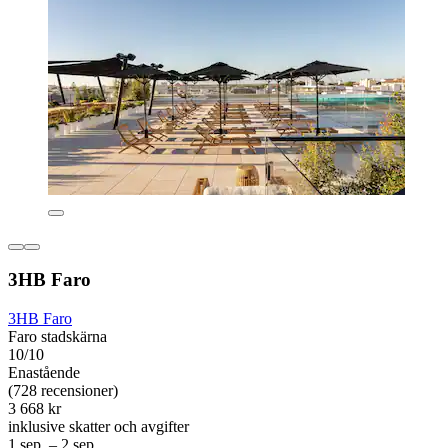
3HB Faro
3HB Faro
Faro stadskärna
10/10
Enastående
(728 recensioner)
3 668 kr
inklusive skatter och avgifter
1 sep. – 2 sep.