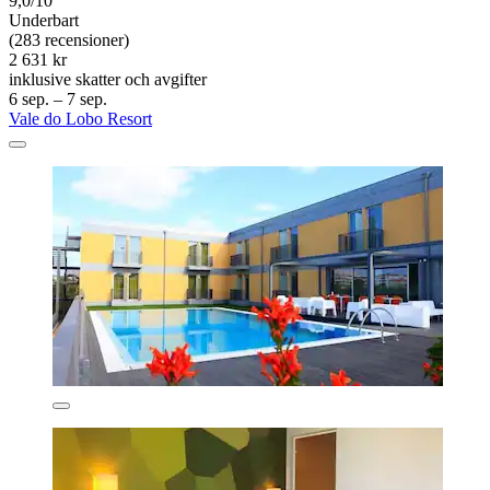
9,0/10
Underbart
(283 recensioner)
2 631 kr
inklusive skatter och avgifter
6 sep. – 7 sep.
Vale do Lobo Resort