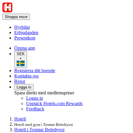
Shoppa resor
Hyrbilar
Erbjudanden
Presentkort
Öppna app
SEK
•
Registrera ditt boende
Kontakta oss
Resor
Logga in
Spara direkt med medlemspriser
Logga in
Upptäck Hotels.com Rewards
Feedback
Hotell
Hotell med gym i Tosmur Belediyesi
Hotell i Tosmur Belediyesi