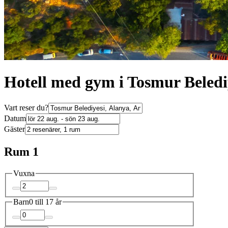
Hotell med gym i Tosmur Beledi
Vart reser du?
Datum
Gäster
Rum 1
Vuxna
Barn
0 till 17 år