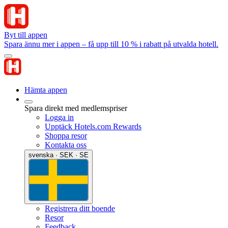
Byt till appen
Spara ännu mer i appen – få upp till 10 % i rabatt på utvalda hotell.
Hämta appen
Spara direkt med medlemspriser
Logga in
Upptäck Hotels.com Rewards
Shoppa resor
Kontakta oss
svenska · SEK · SE
Registrera ditt boende
Resor
Feedback