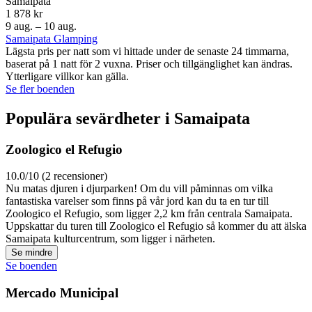
Samaipata
1 878 kr
9 aug. – 10 aug.
Samaipata Glamping
Lägsta pris per natt som vi hittade under de senaste 24 timmarna,
baserat på 1 natt för 2 vuxna. Priser och tillgänglighet kan ändras.
Ytterligare villkor kan gälla.
Se fler boenden
Populära sevärdheter i Samaipata
Zoologico el Refugio
10.0/10 (2 recensioner)
Nu matas djuren i djurparken! Om du vill påminnas om vilka
fantastiska varelser som finns på vår jord kan du ta en tur till
Zoologico el Refugio, som ligger 2,2 km från centrala Samaipata.
Uppskattar du turen till Zoologico el Refugio så kommer du att älska
Samaipata kulturcentrum, som ligger i närheten.
Se mindre
Se boenden
Mercado Municipal