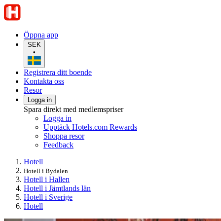
Öppna app
SEK
•
Registrera ditt boende
Kontakta oss
Resor
Logga in
Spara direkt med medlemspriser
Logga in
Upptäck Hotels.com Rewards
Shoppa resor
Feedback
Hotell
Hotell i Bydalen
Hotell i Hallen
Hotell i Jämtlands län
Hotell i Sverige
Hotell