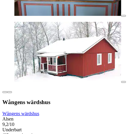
Wångens wärdshus
Wångens wärdshus
Alsen
9,2/10
Underbart