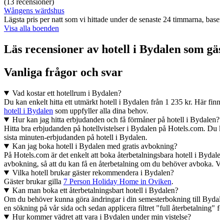
(13 recensioner)
Wångens wärdshus
Lägsta pris per natt som vi hittade under de senaste 24 timmarna, basera
Visa alla boenden
Läs recensioner av hotell i Bydalen som gä
Vanliga frågor och svar
Vad kostar ett hotellrum i Bydalen?
Du kan enkelt hitta ett utmärkt hotell i Bydalen från 1 235 kr. Här finns b
hotell i Bydalen
som uppfyller alla dina behov.
Hur kan jag hitta erbjudanden och få förmåner på hotell i Bydalen?
Hitta bra erbjudanden på hotellvistelser i Bydalen på Hotels.com. Du k
sista minuten-erbjudanden på hotell i Bydalen.
Kan jag boka hotell i Bydalen med gratis avbokning?
På Hotels.com är det enkelt att boka återbetalningsbara hotell i Bydal
avbokning, så att du kan få en återbetalning om du behöver avboka. Vi
Vilka hotell brukar gäster rekommendera i Bydalen?
Gäster brukar gilla
7 Person Holiday Home in Oviken
.
Kan man boka ett återbetalningsbart hotell i Bydalen?
Om du behöver kunna göra ändringar i din semesterbokning till Bydale
en sökning på vår sida och sedan applicera filtret "full återbetalning" f
Hur kommer vädret att vara i Bydalen under min vistelse?