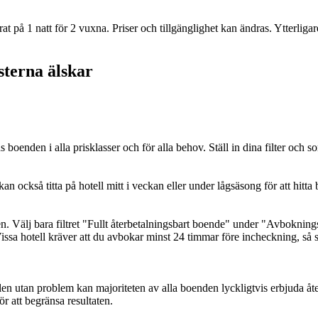
t på 1 natt för 2 vuxna. Priser och tillgänglighet kan ändras. Ytterligare
sterna älskar
oenden i alla prisklasser och för alla behov. Ställ in dina filter och sorte
an också titta på hotell mitt i veckan eller under lågsäsong för att hit
en. Välj bara filtret "Fullt återbetalningsbart boende" under "Avbokning
ssa hotell kräver att du avbokar minst 24 timmar före incheckning, så se
n utan problem kan majoriteten av alla boenden lyckligtvis erbjuda åte
ör att begränsa resultaten.