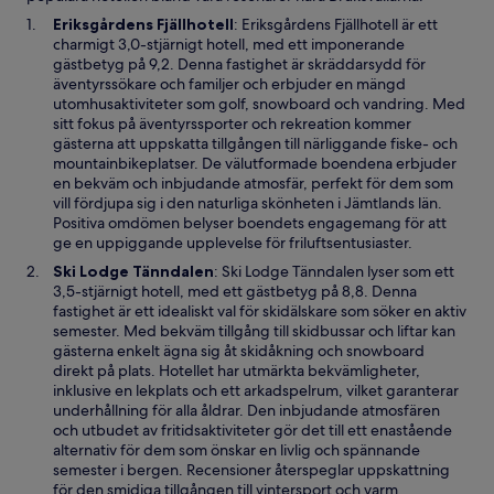
Ö
Eriksgårdens Fjällhotell
: Eriksgårdens Fjällhotell är ett
p
charmigt 3,0-stjärnigt hotell, med ett imponerande
p
gästbetyg på 9,2. Denna fastighet är skräddarsydd för
n
äventyrssökare och familjer och erbjuder en mängd
a
utomhusaktiviteter som golf, snowboard och vandring. Med
s
sitt fokus på äventyrssporter och rekreation kommer
i
gästerna att uppskatta tillgången till närliggande fiske- och
e
mountainbikeplatser. De välutformade boendena erbjuder
t
en bekväm och inbjudande atmosfär, perfekt för dem som
t
vill fördjupa sig i den naturliga skönheten i Jämtlands län.
n
Positiva omdömen belyser boendets engagemang för att
y
ge en uppiggande upplevelse för friluftsentusiaster.
t
Ö
Ski Lodge Tänndalen
: Ski Lodge Tänndalen lyser som ett
t
p
3,5-stjärnigt hotell, med ett gästbetyg på 8,8. Denna
f
p
fastighet är ett idealiskt val för skidälskare som söker en aktiv
ö
n
semester. Med bekväm tillgång till skidbussar och liftar kan
n
a
gästerna enkelt ägna sig åt skidåkning och snowboard
s
s
direkt på plats. Hotellet har utmärkta bekvämligheter,
t
i
inklusive en lekplats och ett arkadspelrum, vilket garanterar
e
e
underhållning för alla åldrar. Den inbjudande atmosfären
r
t
och utbudet av fritidsaktiviteter gör det till ett enastående
t
alternativ för dem som önskar en livlig och spännande
n
semester i bergen. Recensioner återspeglar uppskattning
y
för den smidiga tillgången till vintersport och varm