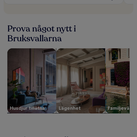
Prova något nytt i
Bruksvallarna
sök efter boenden där husdjur är tillåtna
sök efter lägenheter
sök efter fami
Husdjur tillåtna
Lägenhet
Familjevänli