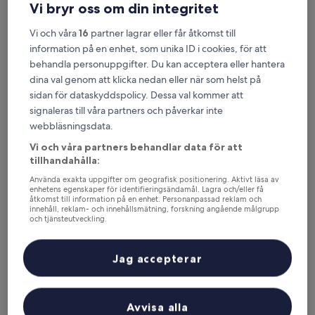
Vi bryr oss om din integritet
Vi och våra
16
partner lagrar eller får åtkomst till
Hotell Bruksvallsliden
Hotell Bruksvallsliden
information på en enhet, som unika ID i cookies, för att
3.0-
behandla personuppgifter. Du kan acceptera eller hantera
stjärnigt
dina val genom att klicka nedan eller när som helst på
Bruksvallarna
boende
8.8
sidan för dataskyddspolicy. Dessa val kommer att
8,8/10
Fantastiskt
(98 recensioner)
av
signaleras till våra partners och påverkar inte
Priset
1 574 kr
10,
webbläsningsdata.
är
Fantastiskt,
inklusive skatter och avgifter
1 574 kr
12 aug. – 13 aug.
(98 recensioner)
Vi och våra partners behandlar data för att
tillhandahålla:
Ski Lodge Tänndalen
Använda exakta uppgifter om geografisk positionering. Aktivt läsa av
enhetens egenskaper för identifieringsändamål. Lagra och/eller få
åtkomst till information på en enhet. Personanpassad reklam och
innehåll, reklam- och innehållsmätning, forskning angående målgrupp
och tjänsteutveckling.
Lista över partner (leverantörer)
Jag accepterar
Avvisa alla