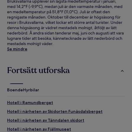
Bruksvallarna upplever sin lägsta medeltemperatur i januari,
med 14,2°F (-9,9°C), medan juli är den varmaste månaden, med
en medeltemperatur på 51,8°F (11,0°C). Juli är oftast den
regnigaste månaden. Oktober till december är högsäsong för
resor i Bruksvallarna, vilket lockar ett större antal turister. Under
denna högsäsong är vädret mestadels molnigt, åtföljt av lätt
nederbörd. Å andra sidan tenderar maj, juni och augusti att vara
lugnare tider att besöka, kännetecknade av lätt nederbörd och
mestadels molnigt väder.
Se mindre
Fortsätt utforska
Boende
Hyrbilar
Hotell i Ramundberget
Hotell i närheten av Skidorten Funäsdalsberget
Hotell i närheten av Tänndalen skidort
Hotell i närheten av Fjällmuseet