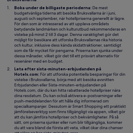
n
t
t
s
t
t
Boka under de billigaste perioderna:
De mest
t
f
n
budgetvänliga tiderna att besöka Bruksvallarna är i juni,
e
ö
y
augusti och september, när hotellpriserna generellt är lägre.
r
n
t
För den som är intresserad av att uppleva områdets
s
t
betydande landmärken och kulturutbud rekommenderas en
t
f
vistelse på minst 2 till 3 dagar. Denna varaktighet gör det
e
ö
möjligt för besökare att utforska Bruksvallarnas rika historia
r
n
och kultur, inklusive dess kända skidattraktioner, samtidigt
s
som de får mycket för pengarna. Priserna kan sjunka under
t
dessa månader, vilket gör det till ett prisvärt alternativ för
e
resenärer med en budget.
r
Leta efter sista-minuten-erbjudanden på
Hotels.com:
För att utforska potentiella besparingar för din
vistelse i Bruksvallarna, börja med att besöka avsnitten
Ö
Erbjudanden
eller Sista-minuten-erbjudanden på
p
Hotels.com, där du kan hitta rabatterade hotellpriser nära
p
dina resdatum. Du kan också aktivera e-postvarningar eller
n
push-meddelanden för att hålla dig informerad om
a
Ö
specialkampanjer. Dessutom är
Smart Shopping
ett praktiskt
s
p
jämförelseverktyg som finns tillgängligt via appen, vilket gör
i
p
att du kan jämföra hotellpriser och bekvämligheter. På så
e
n
sätt, om priserna sjunker eller rum blir tillgängliga, kommer
t
a
du att vara bland de första att veta, vilket ökar dina chanser
t
s