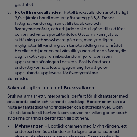
t
gästfrihet.
t
Ö
Hotell Bruksvallsliden
: Hotell Bruksvallsliden är ett härligt
f
p
3,0-stjärnigt hotell med ett gästbetyg på 8,8. Denna
ö
p
fastighet vänder sig främst till skidälskare och
n
n
äventyrsresenärer, och erbjuder enkel tillgång till skidliftar
s
a
och en rad vintersportaktiviteter. Gästerna kan njuta av
t
s
skidåkning och snowboard på plats, med ytterligare
e
i
möjligheter till vandring och kanotpaddling i närområdet.
r
e
Hotellet erbjuder en bekväm tillflyktsort efter en äventyrlig
t
dag, vilket skapar en inbjudande miljö för dem som
t
uppskattar spänningen i naturen. Positiv feedback
n
understryker hotellets engagemang för att ge en
y
uppslukande upplevelse för äventyrssökare.
t
Se mindre
t
Saker att göra i och runt Bruksvallarna
f
ö
Bruksvallarna är ett vinterparadis, perfekt för skidfantaster med
n
sina orörda pister och hisnande landskap. Bortom snön kan du
s
njuta av fantastiska vandringsleder och pittoreska vyer. Glöm
t
inte att köpa lokalt hantverk som souvenirer, vilket ger en touch
e
av denna charmiga destination till ditt hem.
r
Ö
Myhrsvängen
– Upptäck charmen med Myhrsvängen, ett
p
underbart område där du kan ta lugna promenader och
p