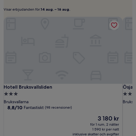
kan
ändras.
Visar erbjudanden för:
14 aug. – 16 aug.
Visar
14
Ytterligare
erbjudanden
aug. –
villkor
Hotell Bruksvallsliden
Ösjan 
kan
för:
16
gälla.
aug.
Hotell
Hotell
Ösjan
Hotell Bruksvallsliden
Ösjan 
Hotell Bruksvallsliden
Ösjan
Bruksvallsliden
Bruksv
12
3.0-
2.0-
-
stjärnigt
stjärn
Bruksvallarna
Bruksv
Bruksv
boende
boen
8.8
8,8/10
Fantastiskt
(98 recensioner)
av
Priset
3 180 kr
10,
är
Fantastiskt,
för 1 rum, 2 nätter
3 180 kr
(98 recensioner)
1 590 kr per natt
inklusive skatter och avgifter