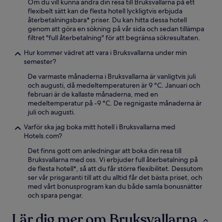
Om du vill kunna ändra din resa till Bruksvallarna på ett
flexibelt sätt kan de flesta hotell lyckligtvis erbjuda
återbetalningsbara* priser. Du kan hitta dessa hotell
genom att göra en sökning på vår sida och sedan tillämpa
filtret "full återbetalning" för att begränsa sökresultaten.
Hur kommer vädret att vara i Bruksvallarna under min
semester?
De varmaste månaderna i Bruksvallarna är vanligtvis juli
och augusti, då medeltemperaturen är 9 °C. Januari och
februari är de kallaste månaderna, med en
medeltemperatur på -9 °C. De regnigaste månaderna är
juli och augusti.
Varför ska jag boka mitt hotell i Bruksvallarna med
Hotels.com?
Det finns gott om anledningar att boka din resa till
Bruksvallarna med oss. Vi erbjuder full återbetalning på
de flesta hotell*, så att du får större flexibilitet. Dessutom
ser vår prisgaranti till att du alltid får det bästa priset, och
med vårt bonusprogram kan du både samla bonusnätter
och spara pengar.
Lär dig mer om Bruksvallarna