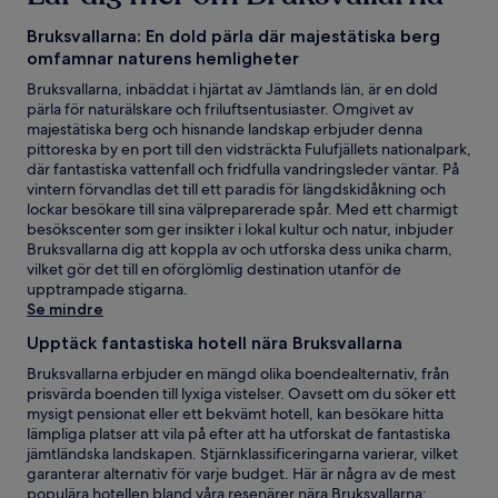
Bruksvallarna: En dold pärla där majestätiska berg
omfamnar naturens hemligheter
Bruksvallarna, inbäddat i hjärtat av Jämtlands län, är en dold
pärla för naturälskare och friluftsentusiaster. Omgivet av
majestätiska berg och hisnande landskap erbjuder denna
pittoreska by en port till den vidsträckta Fulufjällets nationalpark,
där fantastiska vattenfall och fridfulla vandringsleder väntar. På
vintern förvandlas det till ett paradis för längdskidåkning och
lockar besökare till sina välpreparerade spår. Med ett charmigt
besökscenter som ger insikter i lokal kultur och natur, inbjuder
Bruksvallarna dig att koppla av och utforska dess unika charm,
vilket gör det till en oförglömlig destination utanför de
upptrampade stigarna.
Se mindre
Upptäck fantastiska hotell nära Bruksvallarna
Bruksvallarna erbjuder en mängd olika boendealternativ, från
prisvärda boenden till lyxiga vistelser. Oavsett om du söker ett
mysigt pensionat eller ett bekvämt hotell, kan besökare hitta
lämpliga platser att vila på efter att ha utforskat de fantastiska
jämtländska landskapen. Stjärnklassificeringarna varierar, vilket
garanterar alternativ för varje budget. Här är några av de mest
populära hotellen bland våra resenärer nära Bruksvallarna: