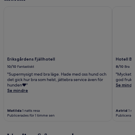
Eriksgårdens Fjällhotell
Hotell Bru
Eriksgårdens Fjällhotell
Hotell Br
10/10
Fantastiskt
8/10
Bra
"Supermysigt med bra läge. Hade med oss hund och
"Mycket v
det gick hur bra som helst, jättebra service även för
god frukos
hunden❤️"
Se mindr
Se mindre
Matilda
1 natts resa
Astrid
1 na
Publicerades för 1 timme sen
Publicerade