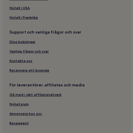
Hotell i närheten av Kåvan Express
Hotell i USA
Hotell i närheten av Ramundberget
Hotell i Frankrike
Hotell i Tannas
Support och vanliga frågor och svar
Hotell i Tänndalen
Dina bokningar
Vanliga frågor och svar
Kontakta oss
Recensera ett boende
För leverantörer, affiliates och media
Gå med i vårt affiliatenätverk
Nyhetsrum
Annonsera hos oss
Reseagent