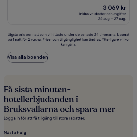
av
Priset
3 069 kr
10,
är
Väldigt
inklusive skatter och avgifter
3 069 kr
26 aug. – 27 aug.
bra,
(1 recension)
Lägsta
Lägsta pris per natt som vi hittade under de senaste 24 timmarna, baserat
på 1 natt för 2 vuxna. Priser och tillgänglighet kan ändras. Ytterligare villkor
pris
kan gälla.
per
natt
som
Visa alla boenden
vi
hittade
under
de
senaste
Få sista minuten-
24 timmarna,
baserat
hotellerbjudanden i
på
Bruksvallarna och spara mer
1 natt
för
2 vuxna.
Logga in för att få tillgång till stora rabatter.
Priser
och
Nästa helg
tillgänglighet