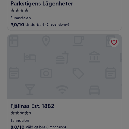
Parkstigens Lägenheter
Parkstigens Lägenheter
4.0-
stjärnigt
Funasdalen
boende
9.0
9,0/10
Underbart
(2 recensioner)
av
10,
Fjällnäs Est. 1882
Underbart,
(2 recensioner)
Fjällnäs Est. 1882
Fjällnäs Est. 1882
4.5-
stjärnigt
Tänndalen
boende
8.0
8,0/10
Väldigt bra
(1 recension)