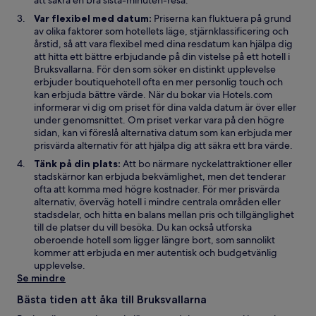
att säkra en bra sista-minuten-resa.
n
i
Var flexibel med datum:
Priserna kan fluktuera på grund
y
e
av olika faktorer som hotellets läge, stjärnklassificering och
t
t
årstid, så att vara flexibel med dina resdatum kan hjälpa dig
t
t
att hitta ett bättre erbjudande på din vistelse på ett hotell i
f
n
Bruksvallarna. För den som söker en distinkt upplevelse
ö
y
erbjuder boutiquehotell ofta en mer personlig touch och
n
t
kan erbjuda bättre värde. När du bokar via Hotels.com
s
t
informerar vi dig om priset för dina valda datum är över eller
t
f
under genomsnittet. Om priset verkar vara på den högre
e
ö
sidan, kan vi föreslå alternativa datum som kan erbjuda mer
r
n
prisvärda alternativ för att hjälpa dig att säkra ett bra värde.
s
Tänk på din plats:
Att bo närmare nyckelattraktioner eller
t
stadskärnor kan erbjuda bekvämlighet, men det tenderar
e
ofta att komma med högre kostnader. För mer prisvärda
r
alternativ, överväg hotell i mindre centrala områden eller
stadsdelar, och hitta en balans mellan pris och tillgänglighet
till de platser du vill besöka. Du kan också utforska
oberoende hotell som ligger längre bort, som sannolikt
kommer att erbjuda en mer autentisk och budgetvänlig
upplevelse.
Se mindre
Bästa tiden att åka till Bruksvallarna