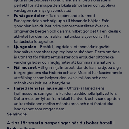
njuta av de pittoreska omgivningarna. Detta område är
n
perfekt för att insupa den lokala atmosfären och uppleva
a
vardagen i en mysig svensk stad.
s
Ö
Funäsgondolen
– Ta en spännande tur med
i
p
Funäsgondolen och stig upp till hisnande höjder. Från
e
p
gondolen kan du beundra panoramautsikten över de
t
n
omgivande bergen och dalarna, vilket gör det till en idealisk
t
a
aktivitet för dem som älskar natursköna vyer och vill ta
n
s
fantastiska fotografier.
Ö
y
i
Ljungdalen
– Besök Ljungdalen, ett anmärkningsvärt
p
t
e
landmärke som visar upp regionens skönhet. Detta område
p
t
t
är utmärkt för friluftsentusiaster och erbjuder pittoreska
n
f
t
vandringsleder och möjligheter att komma nära naturen.
a
Ö
ö
n
Fjällmuseet
– Stig in i Fjällmuseet, där du kan fördjupa dig i
s
p
n
y
bergregionens rika historia och arv. Museet har fascinerande
i
p
s
t
utställningar som belyser den lokala miljöns och dess
e
n
t
t
människors kulturella betydelse.
t
a
e
f
Ö
Härjedalens Fjällmuseum
– Utforska Härjedalens
t
s
r
ö
p
Fjällmuseum, som ger insikt i den traditionella fjällivsstilen.
n
i
n
p
Detta museum lyfter fram lokalt hantverk och visar upp den
y
e
s
n
unika relationen mellan människorna och det fantastiska
t
t
t
a
landskapet som omger dem.
t
t
e
s
Se mindre
f
n
r
i
4 tips för smarta besparingar när du bokar hotell i
ö
y
e
Bruksvallarna