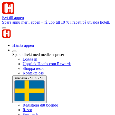
Byt till appen
Spara ännu mer i appen – få upp till 10 % i rabatt på utvalda hotell.
Hämta appen
Spara direkt med medlemspriser
Logga in
Upptäck Hotels.com Rewards
Shoppa resor
Kontakta oss
svenska · SEK · SE
Registrera ditt boende
Resor
Feedback