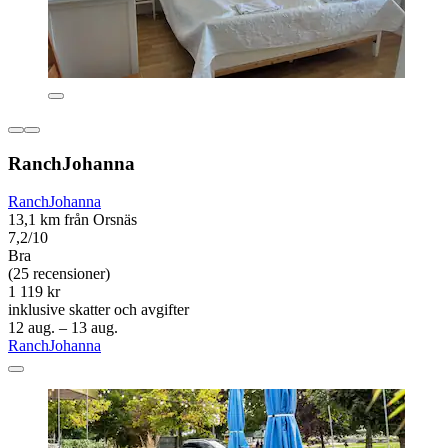
RanchJohanna
RanchJohanna
13,1 km från Orsnäs
7,2/10
Bra
(25 recensioner)
1 119 kr
inklusive skatter och avgifter
12 aug. – 13 aug.
RanchJohanna