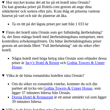
Hur mycket kostar det att bo på ett hotell nära Orsnäs?
Du kan granska priser på Hotels.com genom att ange dina
sökkriterier och sortera efter pris. Kom ihåg att priserna varierar
baserat på vart och när du planerar att åka.
Ta en titt på det lägsta priset per natt från 1 033 kr
Finns det hotell nära Orsnäs som ger fullständig återbetalning?
Ja, det finns många hotell med återbetalningsbara rumspriser, men
kontrollera avbokningsfristen. Du hittar återbetalningsbara priser
genom att använda filtret "Full återbetalning" när du söker efter
hotell.
Några hotell med höga betyg nära Orsnäs som erbjuder dessa
priser är
Jacy'z Hotel & Resort
och
Gothia Towers & Upper
House
.
Vilka är de bästa romantiska hotellen nära Orsnäs?
Om du söker en romantisk vistelse, kommer du och din
partner att tycka om
Gothia Towers & Upper House
, som
ligger 37 minuters bilresa från Orsnäs.
Dorsia Hotel & Restaurant
är ett annat utmärkt val som ligger
39 minuters bilresa.
Vilka är de bästa hotellen nära Orsnäs med gratis frukost?