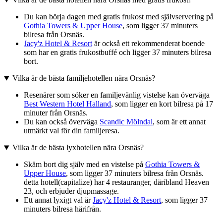
Du kan börja dagen med gratis frukost med självservering på
Gothia Towers & Upper House
, som ligger 37 minuters
bilresa från Orsnäs.
Jacy'z Hotel & Resort
är också ett rekommenderat boende
som har en gratis frukostbuffé och ligger 37 minuters bilresa
bort.
Vilka är de bästa familjehotellen nära Orsnäs?
Resenärer som söker en familjevänlig vistelse kan överväga
Best Western Hotel Halland
, som ligger en kort bilresa på 17
minuter från Orsnäs.
Du kan också överväga
Scandic Mölndal
, som är ett annat
utmärkt val för din familjeresa.
Vilka är de bästa lyxhotellen nära Orsnäs?
Skäm bort dig själv med en vistelse på
Gothia Towers &
Upper House
, som ligger 37 minuters bilresa från Orsnäs.
detta hotell(capitalize) har 4 restauranger, däribland Heaven
23, och erbjuder djupmassage.
Ett annat lyxigt val är
Jacy'z Hotel & Resort
, som ligger 37
minuters bilresa härifrån.