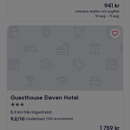
av
Priset
941 kr
10,
är
Väldigt
inklusive skatter och avgifter
941 kr
10 aug. – 11 aug.
bra,
(115 recensioner)
Guesthouse Eleven Hotel
Guesthouse Eleven Hotel
Guesthouse Eleven Hotel
3.0-
stjärnigt
8,3 km från Ingestrand
boende
9.2
9,2/10
Underbart
(135 recensioner)
av
Priset
1 759 kr
10,