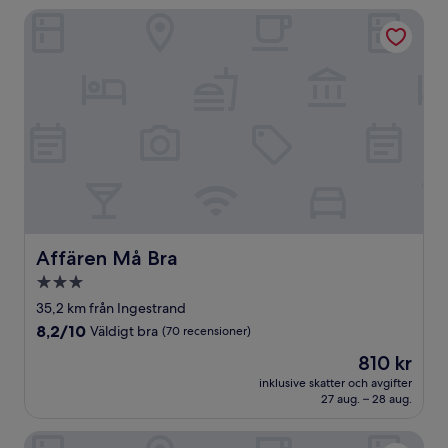
Affären Må Bra
Affären Må Bra
Affären Må Bra
3.0-
stjärnigt
35,2 km från Ingestrand
boende
8.2
8,2/10
Väldigt bra
(70 recensioner)
av
Priset
810 kr
10,
är
Väldigt
inklusive skatter och avgifter
810 kr
27 aug. – 28 aug.
bra,
(70 recensioner)
Tågvagnshotellet - Silleruds Station