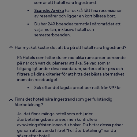
som är ett hotell nära Ingestrand.
Scandic Arvika
har också fått fina recensioner
av resenärer och ligger en kort bilresa bort.
Du har 249 boendealternativ i närområdet att
välja mellan, inklusive hotell och
semesterboenden.
Hur mycket kostar det att bo på ett hotell nära Ingestrand?
På Hotels.com hittar du en rad olika rumspriser beroende
på när och vart du planerar att åka. Se vad som är
tillgängligt under dina resedatum, sortera efter pris och
filtrera på dina kriterier för att hitta det bästa alternativet
inom din resebudget.
Sök efter det lägsta priset per natt från 997 kr
Finns det hotell nära Ingestrand som ger fullständig
återbetalning?
Ja, det finns många hotell som erbjuder
återbetalningsbara priser, men kontrollera
avbokningsfristen innan du bokar. Du hittar dessa priser
genom att använda filtret "Full återbetalning" när du
söker efter hotell.