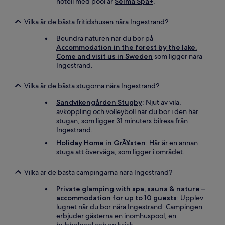
hotell med pool är
Selma Spa+
.
Vilka är de bästa fritidshusen nära Ingestrand?
Beundra naturen när du bor på
Accommodation in the forest by the lake.
Come and visit us in Sweden
som ligger nära
Ingestrand.
Vilka är de bästa stugorna nära Ingestrand?
Sandvikengården Stugby
: Njut av vila,
avkoppling och volleyboll när du bor i den här
stugan, som ligger 31 minuters bilresa från
Ingestrand.
Holiday Home in GrÃ¥sten
: Här är en annan
stuga att överväga, som ligger i området.
Vilka är de bästa campingarna nära Ingestrand?
Private glamping with spa, sauna & nature –
accommodation for up to 10 guests
: Upplev
lugnet när du bor nära Ingestrand. Campingen
erbjuder gästerna en inomhuspool, en