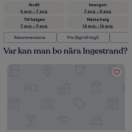
Ikväll
Imorgon
6 aug. - 7 aug.
7 aug. - 8 aug.
Till helgen
Nästa helg
7 aug. - 9 aug.
14 aug. - 16 aug.
Rekommenderas
Pris (lågt till högt)
A
Var kan man bo nära Ingestrand?
Scandic Arvika