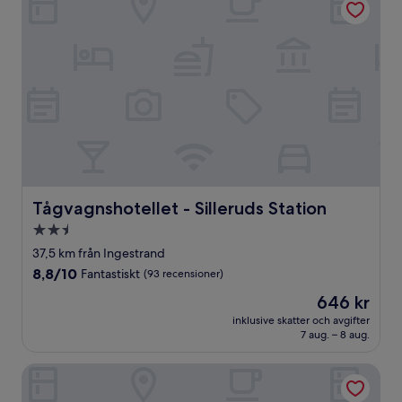
Tågvagnshotellet - Silleruds Station
Tågvagnshotellet - Silleruds Station
2.5-
stjärnigt
37,5 km från Ingestrand
boende
8.8
8,8/10
Fantastiskt
(93 recensioner)
av
Priset
646 kr
10,
är
Fantastiskt,
inklusive skatter och avgifter
646 kr
7 aug. – 8 aug.
(93 recensioner)
First Camp Haganäset - Charlottenberg