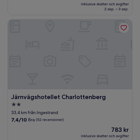
är
Underbart,
inklusive skatter och avgifter
1 759 kr
2 sep. – 3 sep.
(135 recensioner)
Järnvägshotellet Charlottenberg
Järnvägshotellet Charlottenberg
Järnvägshotellet Charlottenberg
2.0-
stjärnigt
33,4 km från Ingestrand
boende
7.4
7,4/10
Bra
(52 recensioner)
av
Priset
783 kr
10,
är
Bra,
inklusive skatter och avgifter
783 kr