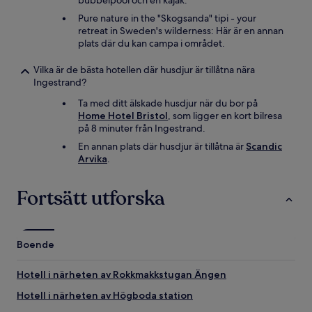
bubbelpool och en kajak.
Pure nature in the "Skogsanda" tipi - your
retreat in Sweden's wilderness: Här är en annan
plats där du kan campa i området.
Vilka är de bästa hotellen där husdjur är tillåtna nära
Ingestrand?
Ta med ditt älskade husdjur när du bor på
Home Hotel Bristol
, som ligger en kort bilresa
på 8 minuter från Ingestrand.
En annan plats där husdjur är tillåtna är
Scandic
Arvika
.
Fortsätt utforska
Boende
Hotell i närheten av Rokkmakkstugan Ängen
Hotell i närheten av Högboda station