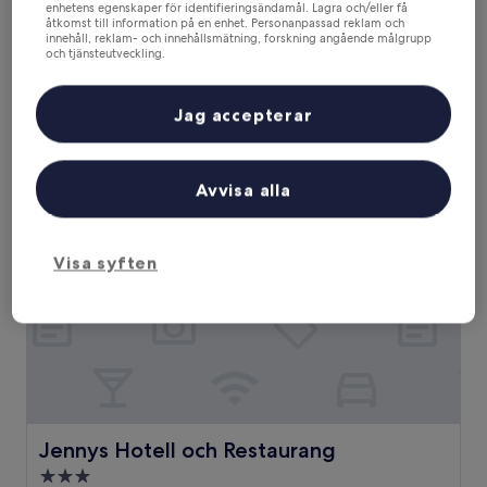
enhetens egenskaper för identifieringsändamål. Lagra och/eller få
3.0-
åtkomst till information på en enhet. Personanpassad reklam och
stjärnigt
innehåll, reklam- och innehållsmätning, forskning angående målgrupp
3,5 km från Ingestrand
och tjänsteutveckling.
boende
8.6
8,6/10
Fantastiskt
(1 001 recensioner)
Lista över partner (leverantörer)
av
Priset
1 405 kr
10,
Jag accepterar
är
Fantastiskt,
inklusive skatter och avgifter
1 405 kr
28 aug. – 29 aug.
(1 001 recensioner)
Jennys Hotell och Restaurang
Avvisa alla
Visa syften
Jennys Hotell och Restaurang
Jennys Hotell och Restaurang
3.0-