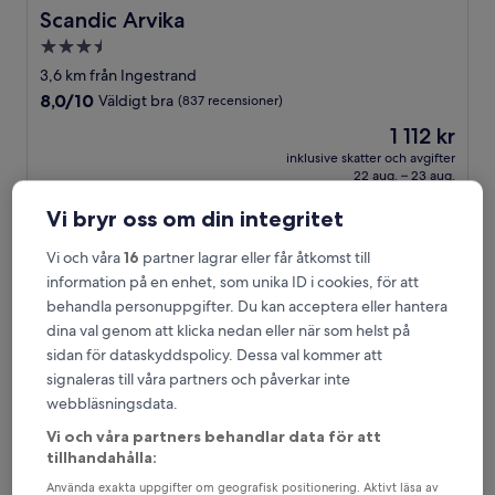
Scandic Arvika
Scandic Arvika
3.5-
stjärnigt
3,6 km från Ingestrand
boende
8.0
8,0/10
Väldigt bra
(837 recensioner)
av
Priset
1 112 kr
10,
är
Väldigt
inklusive skatter och avgifter
1 112 kr
22 aug. – 23 aug.
bra,
(837 recensioner)
Vi bryr oss om din integritet
Home Hotel Bristol
Vi och våra
16
partner lagrar eller får åtkomst till
information på en enhet, som unika ID i cookies, för att
behandla personuppgifter. Du kan acceptera eller hantera
dina val genom att klicka nedan eller när som helst på
sidan för dataskyddspolicy. Dessa val kommer att
signaleras till våra partners och påverkar inte
webbläsningsdata.
Vi och våra partners behandlar data för att
tillhandahålla:
Home Hotel Bristol
Home Hotel Bristol
Använda exakta uppgifter om geografisk positionering. Aktivt läsa av