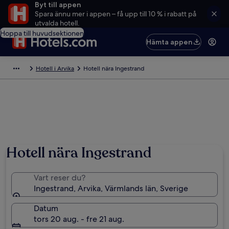
Byt till appen
Spara ännu mer i appen – få upp till 10 % i rabatt på
utvalda hotell.
Hoppa till huvudsektionen
Hämta appen
Hotell i Arvika
Hotell nära Ingestrand
Hotell nära Ingestrand
Vart reser du?
Ingestrand, Arvika, Värmlands län, Sverige
Datum
tors 20 aug. - fre 21 aug.