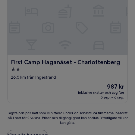
First Camp Haganäset - Charlottenberg
First Camp Haganäset - Charlottenberg
2.0-
stjärnigt
26,5 km från Ingestrand
boende
Priset
987 kr
är
inklusive skatter och avgifter
987 kr
5 sep. – 6 sep.
Lägsta
Lägsta pris per natt som vi hittade under de senaste 24 timmarna, baserat
på 1 natt för 2 vuxna. Priser och tillgänglighet kan ändras. Ytterligare villkor
pris
kan gälla.
per
natt
som