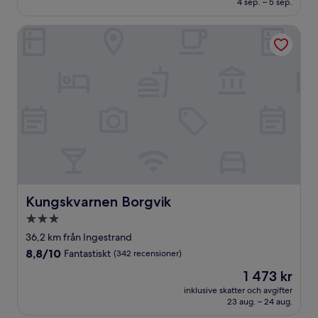
4 sep. – 5 sep.
(52 recensioner)
Kungskvarnen Borgvik
Kungskvarnen Borgvik
Kungskvarnen Borgvik
3.0-
stjärnigt
36,2 km från Ingestrand
boende
8.8
8,8/10
Fantastiskt
(342 recensioner)
av
Priset
1 473 kr
10,
är
Fantastiskt,
inklusive skatter och avgifter
1 473 kr
23 aug. – 24 aug.
(342 recensioner)