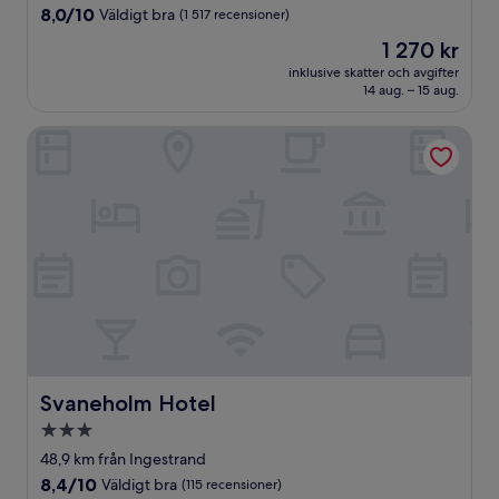
boende
8.0
8,0/10
Väldigt bra
(1 517 recensioner)
av
Priset
1 270 kr
10,
är
Väldigt
inklusive skatter och avgifter
1 270 kr
14 aug. – 15 aug.
bra,
(1 517 recensioner)
Svaneholm Hotel
Svaneholm Hotel
Svaneholm Hotel
3.0-
stjärnigt
48,9 km från Ingestrand
boende
8.4
8,4/10
Väldigt bra
(115 recensioner)