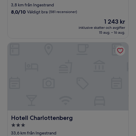
stjärnigt
3,8 km från Ingestrand
boende
8.0
8,0/10
Väldigt bra
(581 recensioner)
av
Priset
1 243 kr
10,
är
Väldigt
inklusive skatter och avgifter
1 243 kr
15 aug. – 16 aug.
bra,
(581 recensioner)
Hotell Charlottenberg
Hotell Charlottenberg
Hotell Charlottenberg
3.0-
stjärnigt
33,6 km från Ingestrand