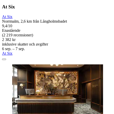
At Six
At Six
Norrmalm, 2,6 km från Långholmsbadet
9,4/10
Enastående
(2 219 recensioner)
2 382 kr
inklusive skatter och avgifter
6 sep. – 7 sep.
At Six