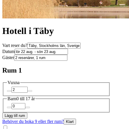
Hotell i Täby
Vart reser du?
Datum
Gäster
Rum 1
Vuxna
Barn
0 till 17 år
Lägg till rum
Behöver du boka 9 eller fler rum?
Klart