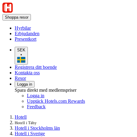
Shoppa resor
Hyrbilar
Erbjudanden
Presentkort
SEK
•
Registrera ditt boende
Kontakta oss
Resor
Logga in
Spara direkt med medlemspriser
Logga in
Upptäck Hotels.com Rewards
Feedback
Hotell
Hotell i Täby
Hotell i Stockholms län
Hotell i Sverige