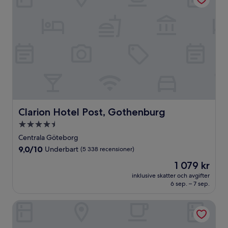
Clarion Hotel Post, Gothenburg
Clarion Hotel Post, Gothenburg
4.5-
stjärnigt
Centrala Göteborg
boende
9.0
9,0/10
Underbart
(5 338 recensioner)
av
Priset
1 079 kr
10,
är
Underbart,
inklusive skatter och avgifter
1 079 kr
6 sep. – 7 sep.
(5 338 recensioner)
Radisson Blu Scandinavia Hotel