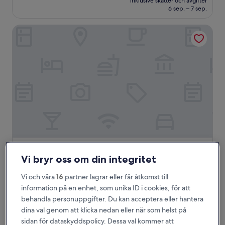
Enastående,
inklusive skatter och avgifter
1 495 kr
6 sep. – 7 sep.
(8 521 recensioner)
Gothia Towers & Upper House
Gothia Towers & Upper House
Gothia Towers & Upper House
Vi bryr oss om din integritet
4.5-
stjärnigt
Centrum
Vi och våra
16
partner lagrar eller får åtkomst till
boende
8.8
8,8/10
Fantastiskt
(6 177 recensioner)
information på en enhet, som unika ID i cookies, för att
av
behandla personuppgifter. Du kan acceptera eller hantera
Priset
1 296 kr
10,
är
dina val genom att klicka nedan eller när som helst på
Fantastiskt,
inklusive skatter och avgifter
1 296 kr
16 aug. – 17 aug.
sidan för dataskyddspolicy. Dessa val kommer att
(6 177 recensioner)