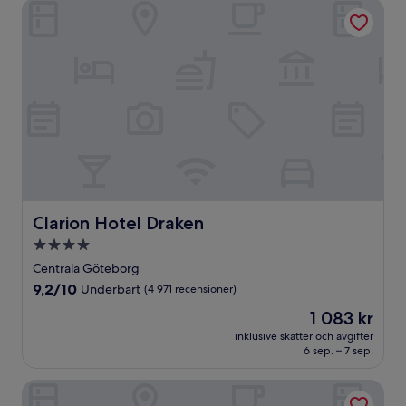
Clarion Hotel Draken
Clarion Hotel Draken
Clarion Hotel Draken
4.0-
stjärnigt
Centrala Göteborg
boende
9.2
9,2/10
Underbart
(4 971 recensioner)
av
Priset
1 083 kr
10,
är
Underbart,
inklusive skatter och avgifter
1 083 kr
6 sep. – 7 sep.
(4 971 recensioner)
Clarion Hotel Post, Gothenburg