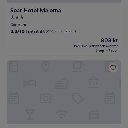
Spar Hotel Majorna
Spar Hotel Majorna
3.0-
stjärnigt
Centrum
boende
8.8
8,8/10
Fantastiskt
(2 695 recensioner)
av
Priset
808 kr
10,
är
Fantastiskt,
inklusive skatter och avgifter
808 kr
6 sep. – 7 sep.
(2 695 recensioner)
Scandic Crown