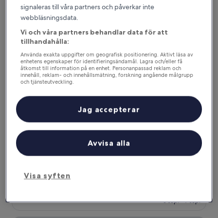
signaleras till våra partners och påverkar inte
Jacy'z Hotel & Resort
webbläsningsdata.
Vi och våra partners behandlar data för att
tillhandahålla:
Använda exakta uppgifter om geografisk positionering. Aktivt läsa av
enhetens egenskaper för identifieringsändamål. Lagra och/eller få
åtkomst till information på en enhet. Personanpassad reklam och
innehåll, reklam- och innehållsmätning, forskning angående målgrupp
och tjänsteutveckling.
Lista över partner (leverantörer)
Jag accepterar
Jacy'z Hotel & Resort
Jacy'z Hotel & Resort
Avvisa alla
5.0-
stjärnigt
Centrum
boende
9.2
9,2/10
Underbart
(2 726 recensioner)
Visa syften
av
Priset
1 587 kr
10,
är
Underbart,
inklusive skatter och avgifter
1 587 kr
6 sep. – 7 sep.
(2 726 recensioner)