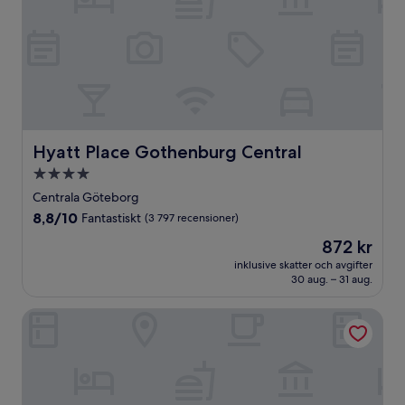
Hyatt Place Gothenburg Central
Hyatt Place Gothenburg Central
4.0-
stjärnigt
Centrala Göteborg
boende
8.8
8,8/10
Fantastiskt
(3 797 recensioner)
av
Priset
872 kr
10,
är
Fantastiskt,
inklusive skatter och avgifter
872 kr
30 aug. – 31 aug.
(3 797 recensioner)
Scandic Goteborg Central