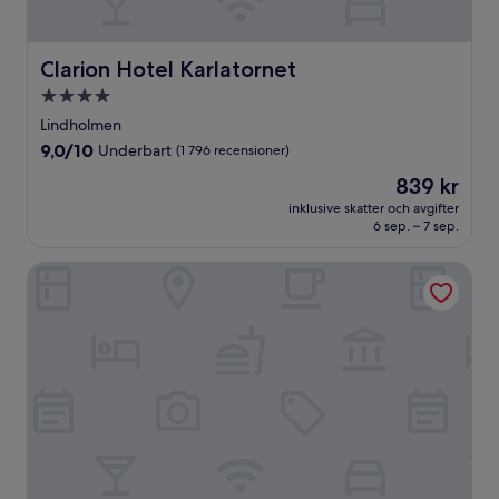
Clarion Hotel Karlatornet
Clarion Hotel Karlatornet
4.0-
stjärnigt
Lindholmen
boende
9.0
9,0/10
Underbart
(1 796 recensioner)
av
Priset
839 kr
10,
är
Underbart,
inklusive skatter och avgifter
839 kr
6 sep. – 7 sep.
(1 796 recensioner)
Spar Hotel Majorna