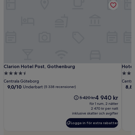
kan
för:
9
gälla.
aug.
Clarion
Clario
Hotel
Clarion Hotel Post, Gothenburg
Hotel 
Clarion Hotel Post, Gothenburg
Hotel
Hotel
Hotel
&
4.5-
4.0-
Post,
Post,
Ristor
stjärnigt
stjärn
Centrala Göteborg
Centra
Gothenburg
Goth
Bellor
boende
boen
9.0
8.8
9,0/10
8,8
Underbart
(5 338 recensioner)
av
av
Priset
4 940 kr
10,
10,
Priset
5 420 kr
är
Underbart,
Fanta
var
för 1 rum, 2 nätter
4 940 kr
(5 338 recensioner)
(2 26
5 420 kr
2 470 kr per natt
inklusive skatter och avgifter
Logga in för extra rabatter
Logga
in
för