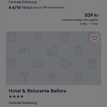
stjärnigt
Centrala Göteborg
boende
8.4
8,4/10
Väldigt bra
(2 299 recensioner)
av
Priset
839 kr
10,
är
Väldigt
inklusive skatter och avgifter
839 kr
6 sep. – 7 sep.
bra,
(2 299 recensioner)
Hotel & Ristorante Bellora
Hotel & Ristorante Bellora
Hotel & Ristorante Bellora
4.0-
stjärnigt
Centrala Göteborg
boende