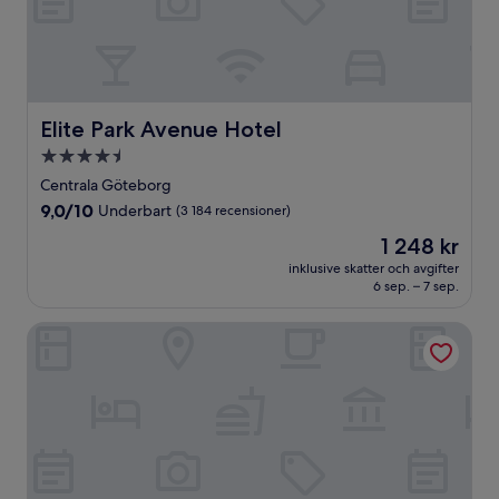
Elite Park Avenue Hotel
Elite Park Avenue Hotel
4.5-
stjärnigt
Centrala Göteborg
boende
9.0
9,0/10
Underbart
(3 184 recensioner)
av
Priset
1 248 kr
10,
är
Underbart,
inklusive skatter och avgifter
1 248 kr
6 sep. – 7 sep.
(3 184 recensioner)
Radisson Blu Riverside Hotel, Gothenburg