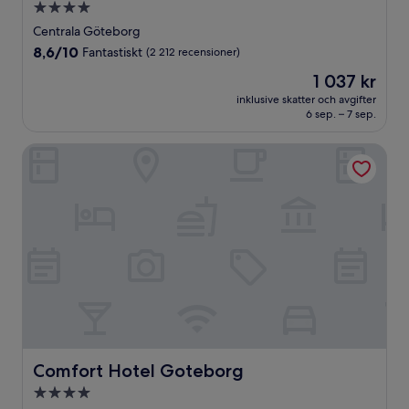
4.0-
stjärnigt
Centrala Göteborg
boende
8.6
8,6/10
Fantastiskt
(2 212 recensioner)
av
Priset
1 037 kr
10,
är
Fantastiskt,
inklusive skatter och avgifter
1 037 kr
6 sep. – 7 sep.
(2 212 recensioner)
Comfort Hotel Goteborg
Comfort Hotel Goteborg
Comfort Hotel Goteborg
4.0-