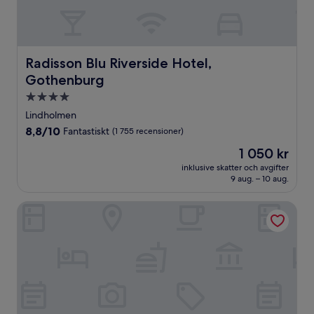
Radisson Blu Riverside Hotel, Gothenburg
Radisson Blu Riverside Hotel,
Gothenburg
4.0-
stjärnigt
Lindholmen
boende
8.8
8,8/10
Fantastiskt
(1 755 recensioner)
av
Priset
1 050 kr
10,
är
Fantastiskt,
inklusive skatter och avgifter
1 050 kr
9 aug. – 10 aug.
(1 755 recensioner)
Scandic Europa