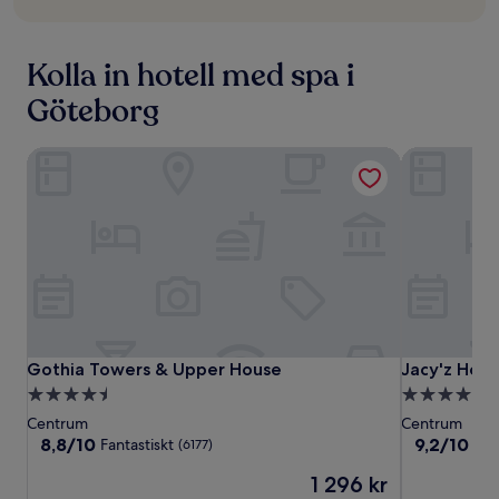
extra
rabatter
Kolla in hotell med spa i
Göteborg
Gothia Towers & Upper House
Jacy'z Hotel
Gothia
Gothia
Jacy'z
Gothia Towers & Upper House
Jacy'z Hotel
Gothia Towers & Upper House
Jacy'z Hote
Towers
Towers
Hotel
4.5-
5.0-
&
&
&
stjärnigt
stjärnigt
Centrum
Centrum
Upper
Upper
Resort
boende
boende
8.8
9.2
8,8/10
9,2/10
Fantastiskt
Und
(6177)
House
House
av
av
Priset
1 296 kr
10,
10,