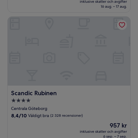
Väldigt
inklusive skatter och avgifter
1 101 kr
16 aug. – 17 aug.
bra,
(3 243 recensioner)
Scandic Rubinen
Scandic Rubinen
Scandic Rubinen
4.0-
stjärnigt
Centrala Göteborg
boende
8.4
8,4/10
Väldigt bra
(2 328 recensioner)
av
Priset
957 kr
10,
är
Väldigt
inklusive skatter och avgifter
957 kr
6 sep. – 7 sep.
bra,