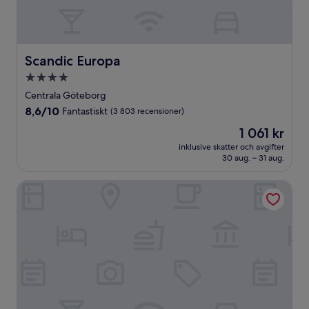
Scandic Europa
Scandic Europa
4.0-
stjärnigt
Centrala Göteborg
boende
8.6
8,6/10
Fantastiskt
(3 803 recensioner)
av
Priset
1 061 kr
10,
är
Fantastiskt,
inklusive skatter och avgifter
1 061 kr
30 aug. – 31 aug.
(3 803 recensioner)
Clarion Hotel Karlatornet