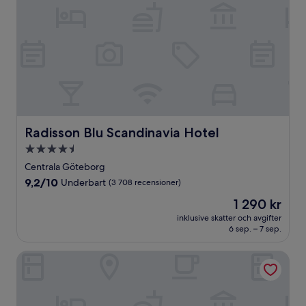
Radisson Blu Scandinavia Hotel
Radisson Blu Scandinavia Hotel
4.5-
stjärnigt
Centrala Göteborg
boende
9.2
9,2/10
Underbart
(3 708 recensioner)
av
Priset
1 290 kr
10,
är
Underbart,
inklusive skatter och avgifter
1 290 kr
6 sep. – 7 sep.
(3 708 recensioner)
Hyatt Place Gothenburg Central