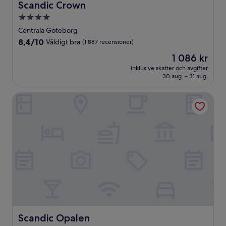
Scandic Crown
Scandic Crown
4.0-
stjärnigt
Centrala Göteborg
boende
8.4
8,4/10
Väldigt bra
(1 887 recensioner)
av
Priset
1 086 kr
10,
är
Väldigt
inklusive skatter och avgifter
1 086 kr
30 aug. – 31 aug.
bra,
(1 887 recensioner)
Scandic Opalen
Scandic Opalen
Scandic Opalen