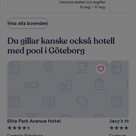
är
Fantastiskt,
Underbart,
inklusive skatter och avgifter
1 296 kr
(6177)
(2726)
16 aug. – 17 aug.
Visa alla boenden
Du gillar kanske också hotell
med pool i Göteborg
Elite Park Avenue Hotel
Jacy'z Hotel
Elite
Elite
Jacy'z
Elite Park Avenue Hotel
Jacy'z Hotel
Elite Park Avenue Hotel
Jacy'z Hote
Park
Park
Hotel
4.5-
5.0-
Avenue
Avenue
&
stjärnigt
stjärnigt
Centrala Göteborg
Centrum