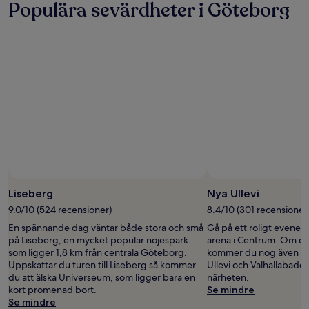
Populära sevärdheter i Göteborg
Foto av Liseberg Amusement Park
Foto
för
Liseberg
Nya Ullevi
fritt
9.0/10 (524 recensioner)
8.4/10 (301 recensioner
bruk
En spännande dag väntar både stora och små
Gå på ett roligt evenem
av
på Liseberg, en mycket populär nöjespark
arena i Centrum. Om du 
Liseberg
som ligger 1,8 km från centrala Göteborg.
kommer du nog även at
Amusement
Uppskattar du turen till Liseberg så kommer
Ullevi och Valhallabadet
Park
du att älska Universeum, som ligger bara en
närheten.
kort promenad bort.
Se mindre
Se mindre