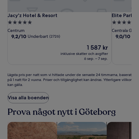
Jacy'z
Jacy'z
Elite
Jacy'z Hotel & Resort
Elite Park A
Jacy'z Hotel & Resort
Elite Park 
Hotel
Hotel
Park
5.0-
4.5-
&
&
Avenue
stjärnigt
stjärnigt
Centrum
Centrala Göt
Resort
Resort
Hotel
boende
boende
9.2
9.0
9,2/10
9,0/10
Underbart
Und
(2726)
av
av
Priset
1 587 kr
10,
10,
är
Underbart,
Underbart,
inklusive skatter och avgifter
1 587 kr
(2726)
(3184)
6 sep. – 7 sep.
Lägsta
Lägsta pris per natt som vi hittade under de senaste 24 timmarna, baserat
på 1 natt för 2 vuxna. Priser och tillgänglighet kan ändras. Ytterligare villkor
pris
kan gälla.
per
natt
som
Visa alla boenden
vi
hittade
Prova något nytt i Göteborg
under
de
sök efter boenden med spa
sök efter boenden med pool
sök efter boen
senaste
24 timmarna,
baserat