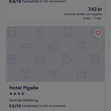
8.8
8,8/10
Fantastiskt
(2 266 recensioner)
av
Priset
743 kr
10,
är
Fantastiskt,
inklusive skatter och avgifter
743 kr
6 sep. – 7 sep.
(2 266 recensioner)
Hotel Pigalle
Hotel Pigalle
Hotel Pigalle
4.0-
stjärnigt
Centrala Göteborg
boende
9.2
9,2/10
Underbart
(2 462 recensioner)
av