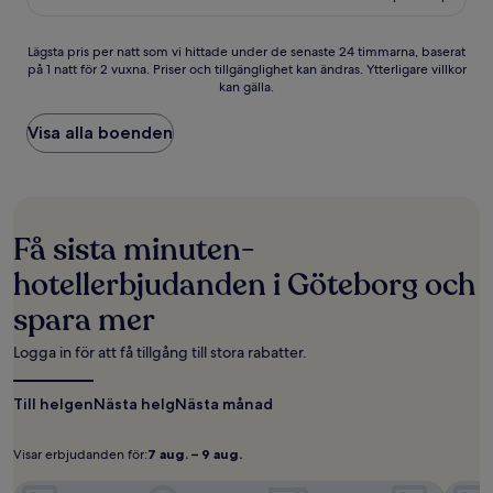
(2 328 recensioner)
Lägsta
Lägsta pris per natt som vi hittade under de senaste 24 timmarna, baserat
på 1 natt för 2 vuxna. Priser och tillgänglighet kan ändras. Ytterligare villkor
pris
kan gälla.
per
natt
som
Visa alla boenden
vi
hittade
under
de
senaste
Få sista minuten-
24 timmarna,
baserat
hotellerbjudanden i Göteborg och
på
spara mer
1 natt
för
2 vuxna.
Logga in för att få tillgång till stora rabatter.
Priser
och
Till helgen
Nästa helg
Nästa månad
tillgänglighet
kan
ändras.
Visar erbjudanden för:
7 aug. – 9 aug.
Visar
7
Ytterligare
erbjudanden
aug. –
villkor
Clarion Hotel Post, Gothenburg
Hotel 