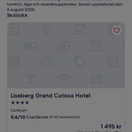
komfort, läge och resenärsupplevelse. Senast uppdaterad den
6 augusti 2026
.
Se mindre
Liseberg Grand Curiosa Hotel
Liseberg Grand Curiosa Hotel
Liseberg Grand Curiosa Hotel
4.0-
stjärnigt
Centrum
boende
9.4
9,4/10
Enastående
(8 521 recensioner)
av
Priset
1 495 kr
10,
är