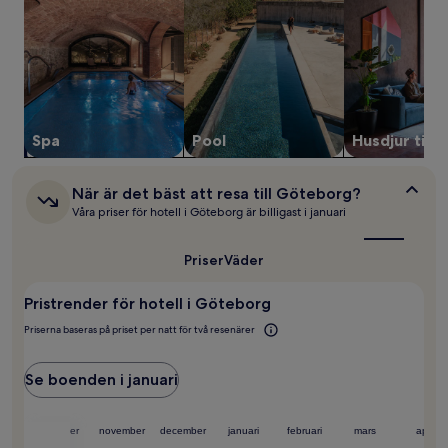
på
1 natt
för
2 vuxna.
Priser
och
tillgänglighet
kan
Spa
Pool
Husdjur tillå
ändras.
Ytterligare
villkor
När
När är det bäst att resa till Göteborg?
kan
är
Våra priser för hotell i Göteborg är billigast i januari
det
gälla.
bäst
att
Priser
Väder
resa
till
Pristrender för hotell i Göteborg
Göteborg?
Priserna baseras på priset per natt för två resenärer
Se boenden i januari
ember
oktober
november
december
januari
februari
mars
april