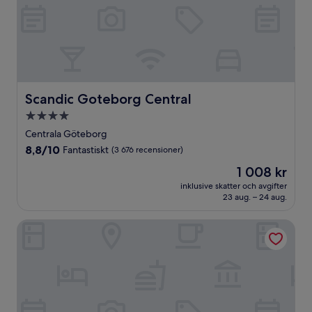
Scandic Goteborg Central
Scandic Goteborg Central
4.0-
stjärnigt
Centrala Göteborg
boende
8.8
8,8/10
Fantastiskt
(3 676 recensioner)
av
Priset
1 008 kr
10,
är
Fantastiskt,
inklusive skatter och avgifter
1 008 kr
23 aug. – 24 aug.
(3 676 recensioner)
Elite Park Avenue Hotel