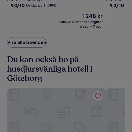
Hotel
Hotel
Resort
boende
boende
9.0
9.2
9,0/10
9,2/10
Underbart
Und
(3184)
av
av
Priset
1 248 kr
10,
10,
är
Underbart,
Underbart,
inklusive skatter och avgifter
1 248 kr
(3184)
(2726)
6 sep. – 7 sep.
Visa alla boenden
Du kan också bo på
husdjursvänliga hotell i
Göteborg
Jacy'z Hotel & Resort
Elite Park A