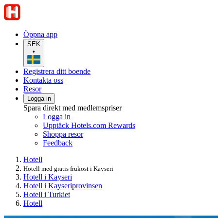
Öppna app
SEK
•
Registrera ditt boende
Kontakta oss
Resor
Logga in
Spara direkt med medlemspriser
Logga in
Upptäck Hotels.com Rewards
Shoppa resor
Feedback
Hotell
Hotell med gratis frukost i Kayseri
Hotell i Kayseri
Hotell i Kayseriprovinsen
Hotell i Turkiet
Hotell