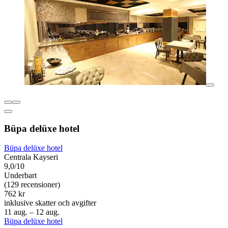
Büpa delüxe hotel
Büpa delüxe hotel
Centrala Kayseri
9,0/10
Underbart
(129 recensioner)
762 kr
inklusive skatter och avgifter
11 aug. – 12 aug.
Büpa delüxe hotel