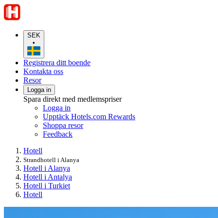
SEK
•
Registrera ditt boende
Kontakta oss
Resor
Logga in
Spara direkt med medlemspriser
Logga in
Upptäck Hotels.com Rewards
Shoppa resor
Feedback
Hotell
Strandhotell i Alanya
Hotell i Alanya
Hotell i Antalya
Hotell i Turkiet
Hotell