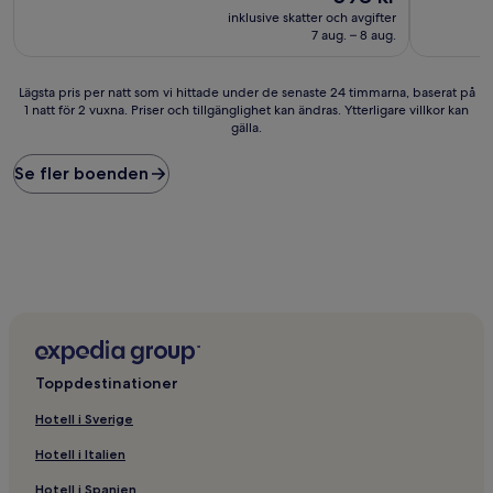
är
inklusive skatter och avgifter
598 kr
7 aug. – 8 aug.
Lägsta
Lägsta pris per natt som vi hittade under de senaste 24 timmarna, baserat på
1 natt för 2 vuxna. Priser och tillgänglighet kan ändras. Ytterligare villkor kan
pris
gälla.
per
natt
som
Se fler boenden
vi
hittade
under
de
senaste
24 timmarna,
baserat
på
1 natt
för
Toppdestinationer
2 vuxna.
Priser
Hotell i Sverige
och
tillgänglighet
Hotell i Italien
kan
ändras.
Hotell i Spanien