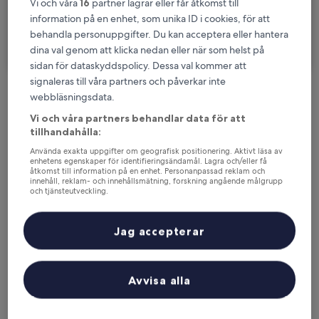
Vi och våra
16
partner lagrar eller får åtkomst till
Jag ska åka på en affärsresa
information på en enhet, som unika ID i cookies, för att
behandla personuppgifter. Du kan acceptera eller hantera
Sök
dina val genom att klicka nedan eller när som helst på
sidan för dataskyddspolicy. Dessa val kommer att
signaleras till våra partners och påverkar inte
webbläsningsdata.
Alternativ med gratis avbokning om
planerna ändras
Vi och våra partners behandlar data för att
tillhandahålla:
Använda exakta uppgifter om geografisk positionering. Aktivt läsa av
Tjäna förmåner för varje natt du bor
enhetens egenskaper för identifieringsändamål. Lagra och/eller få
åtkomst till information på en enhet. Personanpassad reklam och
innehåll, reklam- och innehållsmätning, forskning angående målgrupp
och tjänsteutveckling.
Spara mer med medlemspriser
Lista över partner (leverantörer)
Jag accepterar
Se priser för dessa datum
Avvisa alla
Ikväll
Imorgon
6 aug. - 7 aug.
7 aug. - 8 aug.