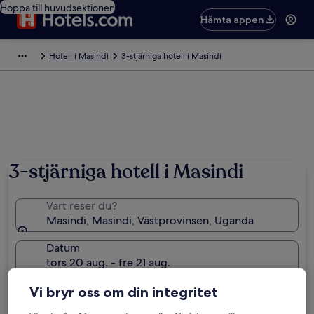
Hoppa till huvudsektionen
Hämta appen
Hotell i Masindi
3-stjärniga hotell i Masindi
3-stjärniga hotell i Masindi
Vart reser du?
Masindi, Masindi, Västprovinsen, Uganda
Datum
tors 20 aug. - fre 21 aug.
Gäster
Vi bryr oss om din integritet
2 resenärer, 1 rum