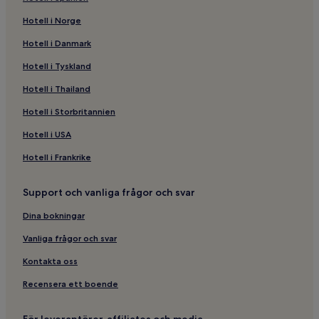
Ytterligare
Hotell i Norge
villkor
kan
Hotell i Danmark
gälla.
Hotell i Tyskland
Hotell i Thailand
Hotell i Storbritannien
Hotell i USA
Hotell i Frankrike
Support och vanliga frågor och svar
Dina bokningar
Vanliga frågor och svar
Kontakta oss
Recensera ett boende
För leverantörer, affiliates och media