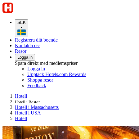
SEK
•
Registrera ditt boende
Kontakta oss
Resor
Logga in
Spara direkt med medlemspriser
Logga in
Upptäck Hotels.com Rewards
Shoppa resor
Feedback
Hotell
Hotell i Boston
Hotell i Massachusetts
Hotell i USA
Hotell