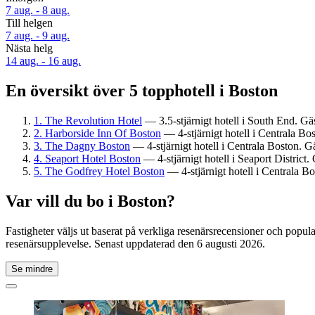
7 aug. - 8 aug.
Till helgen
7 aug. - 9 aug.
Nästa helg
14 aug. - 16 aug.
En översikt över 5 topphotell i Boston
1. The Revolution Hotel
— 3.5-stjärnigt hotell i South End. Gä
2. Harborside Inn Of Boston
— 4-stjärnigt hotell i Centrala Bo
3. The Dagny Boston
— 4-stjärnigt hotell i Centrala Boston. G
4. Seaport Hotel Boston
— 4-stjärnigt hotell i Seaport District
5. The Godfrey Hotel Boston
— 4-stjärnigt hotell i Centrala B
Var vill du bo i Boston?
Fastigheter väljs ut baserat på verkliga resenärsrecensioner och popu
resenärsupplevelse. Senast uppdaterad den
6 augusti 2026
.
Se mindre