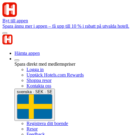
Byt till appen
Spara ännu mer i appen – få upp till 10 % i rabatt på utvalda hotell.
Hämta appen
Spara direkt med medlemspriser
Logga in
Upptäck Hotels.com Rewards
Shoppa resor
Kontakta oss
svenska · SEK · SE
Registrera ditt boende
Resor
Feedback