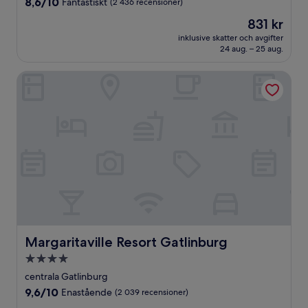
8.6
8,6/10
Fantastiskt
(2 436 recensioner)
av
Priset
831 kr
10,
är
Fantastiskt,
inklusive skatter och avgifter
831 kr
24 aug. – 25 aug.
(2 436 recensioner)
Margaritaville Resort Gatlinburg
Margaritaville Resort Gatlinburg
Margaritaville Resort Gatlinburg
4.0-
stjärnigt
centrala Gatlinburg
boende
9.6
9,6/10
Enastående
(2 039 recensioner)
av