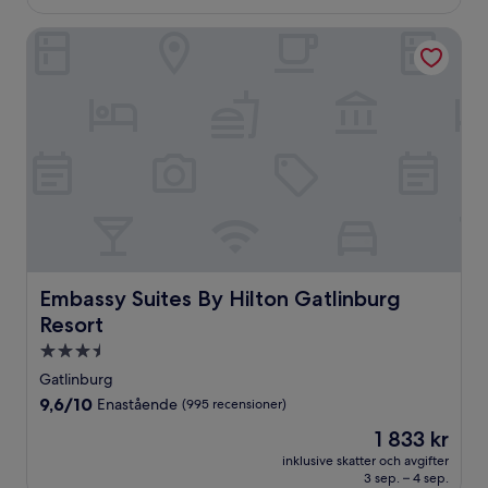
Embassy Suites By Hilton Gatlinburg Resort
Embassy Suites By Hilton Gatlinburg Resort
Embassy Suites By Hilton Gatlinburg
Resort
3.5-
stjärnigt
Gatlinburg
boende
9.6
9,6/10
Enastående
(995 recensioner)
av
Priset
1 833 kr
10,
är
Enastående,
inklusive skatter och avgifter
1 833 kr
3 sep. – 4 sep.
(995 recensioner)