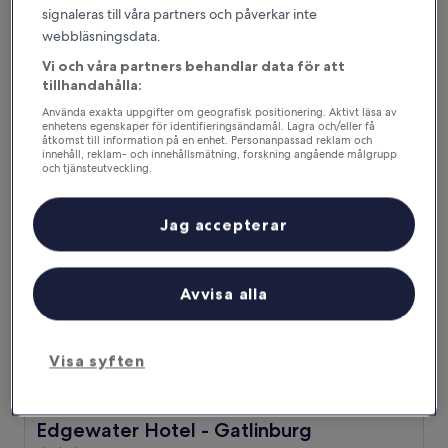
RiverStone Condo Resort & Spa
RiverStone Condo Resort & Spa
signaleras till våra partners och påverkar inte
4.0-
webbläsningsdata.
stjärnigt
Pigeon Forge
Vi och våra partners behandlar data för att
boende
9.6
9,6/10
Enastående
(1 810 recensioner)
tillhandahålla:
av
Priset
2 236 kr
Använda exakta uppgifter om geografisk positionering. Aktivt läsa av
10,
är
enhetens egenskaper för identifieringsändamål. Lagra och/eller få
Enastående,
inklusive skatter och avgifter
åtkomst till information på en enhet. Personanpassad reklam och
2 236 kr
26 aug. – 27 aug.
(1 810 recensioner)
innehåll, reklam- och innehållsmätning, forskning angående målgrupp
och tjänsteutveckling.
Edgewater Hotel - Gatlinburg
Lista över partner (leverantörer)
Jag accepterar
Avvisa alla
Visa syften
Edgewater Hotel - Gatlinburg
Edgewater Hotel - Gatlinburg