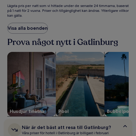
Gatlinburg
Gatlinburg
Lägsta
Lägsta pris per natt som vi hittade under de senaste 24 timmarna, baserat
på 1 natt för 2 vuxna. Priser och tillgänglighet kan ändras. Ytterligare villkor
pris
kan gälla.
per
natt
som
Visa alla boenden
vi
hittade
Prova något nytt i Gatlinburg
under
de
sök efter boenden där husdjur är tillåtna
sök efter boenden med pool
sök efter bo
senaste
24 timmarna,
baserat
på
1 natt
för
2 vuxna.
Priser
och
tillgänglighet
kan
Husdjur tillåtna
Pool
Bubbelpool
ändras.
Ytterligare
villkor
När
När är det bäst att resa till Gatlinburg?
kan
är
Våra priser för hotell i Gatlinburg är billigast i februari