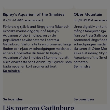
Ripley's Aquarium of the Smokies
Ober Mountain
9.2/10 (4 492 recensioner)
8.8/10 (2 154 recensione
Förlora dig själv bland färggranna fiskar och
Unna dig själv en tur ti
exotiska marina däggdjur på Ripley's
många familjevänliga s
Aquarium of the Smokies, en av de
från centrala Gatlinburg
populäraste sevärdheterna i centrala
promenad längs floden 
Gatlinburg. Varför inte ta en promenad längs
solnedgången medan du
floden och njuta av solnedgången medan du
du turen till Ober Moun
är här? Uppskattar du turen till Ripley's
älska Gatlinburg SkyPar
Aquarium of the Smokies så kommer du att
Aquarium of the Smokies
älska Anakeesta och Gatlinburg SkyPark, som
närheten.
båda ligger en kort promenad bort.
Se mindre
Se mindre
Se boenden
Se boenden
Läs mer om Gatlinburg