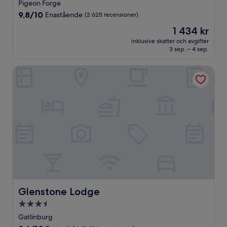
stjärnigt
Pigeon Forge
boende
9.8
9,8/10
Enastående
(2 625 recensioner)
av
Priset
1 434 kr
10,
är
Enastående,
inklusive skatter och avgifter
1 434 kr
3 sep. – 4 sep.
(2 625 recensioner)
Glenstone Lodge
Glenstone Lodge
Glenstone Lodge
3.5-
stjärnigt
Gatlinburg
boende