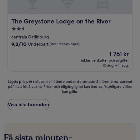
The Greystone Lodge on the River
The Greystone Lodge on the River
2.5-
stjärnigt
centrala Gatlinburg
boende
9.2
9,2/10
Underbart
(368 recensioner)
av
Priset
1 761 kr
10,
är
Underbart,
inklusive skatter och avgifter
1 761 kr
10 aug. – 11 aug.
(368 recensioner)
Lägsta
Lägsta pris per natt som vi hittade under de senaste 24 timmarna, baserat
på 1 natt för 2 vuxna. Priser och tillgänglighet kan ändras. Ytterligare villkor
pris
kan gälla.
per
natt
som
Visa alla boenden
vi
hittade
under
de
senaste
Få sista minuten-
24 timmarna,