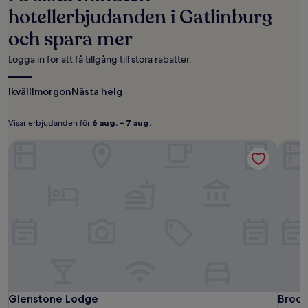
baserat
hotellerbjudanden i Gatlinburg
på
och spara mer
1 natt
för
2 vuxna.
Logga in för att få tillgång till stora rabatter.
Priser
och
Ikväll
Imorgon
Nästa helg
tillgänglighet
kan
ändras.
Visar erbjudanden för:
6 aug. – 7 aug.
Visar
6
Ytterligare
erbjudanden
aug. –
villkor
Glenstone Lodge
Brook
kan
för:
7
gälla.
aug.
Glenstone
Glens
Brook
Glenstone Lodge
Brook
Glenstone Lodge
Brook