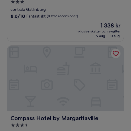
3.0-
stjärnigt
centrala Gatlinburg
boende
8.6
8,6/10
Fantastiskt
(3 026 recensioner)
av
Priset
1 338 kr
10,
är
Fantastiskt,
inklusive skatter och avgifter
1 338 kr
9 aug. – 10 aug.
(3 026 recensioner)
Compass Hotel by Margaritaville
Compass Hotel by Margaritaville
Compass Hotel by Margaritaville
3.5-