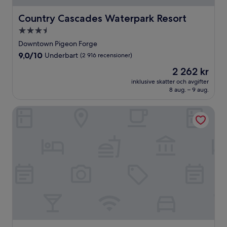
Country Cascades Waterpark Resort
Country Cascades Waterpark Resort
3.5-
stjärnigt
Downtown Pigeon Forge
boende
9.0
9,0/10
Underbart
(2 916 recensioner)
av
Priset
2 262 kr
10,
är
Underbart,
inklusive skatter och avgifter
2 262 kr
8 aug. – 9 aug.
(2 916 recensioner)
The Park Vista - a DoubleTree by Hilton Hotel - Gatlinburg