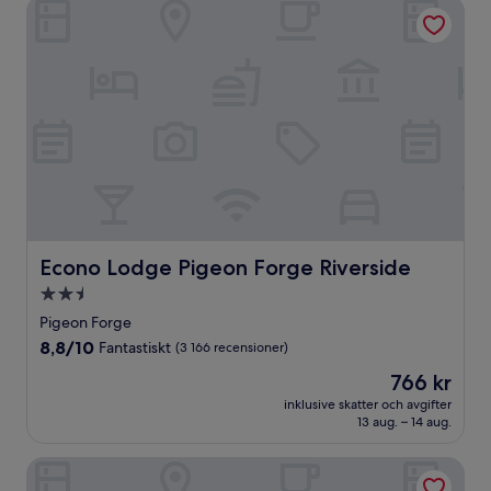
Econo Lodge Pigeon Forge Riverside
Econo Lodge Pigeon Forge Riverside
Econo Lodge Pigeon Forge Riverside
2.5-
stjärnigt
Pigeon Forge
boende
8.8
8,8/10
Fantastiskt
(3 166 recensioner)
av
Priset
766 kr
10,
är
Fantastiskt,
inklusive skatter och avgifter
766 kr
13 aug. – 14 aug.
(3 166 recensioner)
Comfort Suites Gatlinburg Downtown-Convention Center