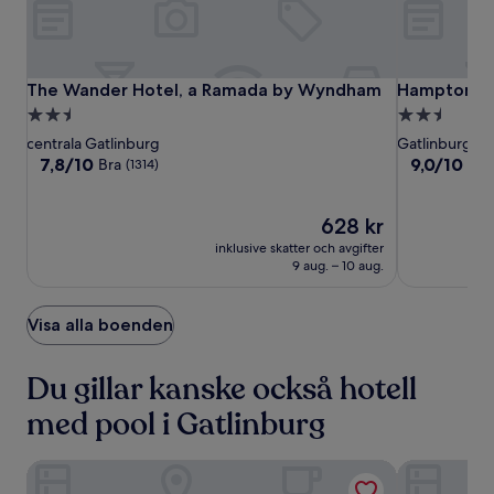
The
The
Hampton
The Wander Hotel, a Ramada by Wyndham
Hampton Inn
The Wander Hotel, a Ramada by Wyndham
Hampton Inn
Wander
Wander
Inn
2.5-
2.5-
Hotel,
Hotel,
Gatlinburg
stjärnigt
stjärnigt
centrala Gatlinburg
Gatlinburg
a
a
Historic
boende
boende
7.8
9.0
7,8/10
9,0/10
Bra
Und
(1314)
Ramada
Ramada
Nature
av
av
10,
10,
by
by
Trail
Bra,
Priset
Underbart,
628 kr
Wyndham
Wyndham
(1314)
är
(1499)
inklusive skatter och avgifter
628 kr
9 aug. – 10 aug.
Visa alla boenden
Du gillar kanske också hotell
med pool i Gatlinburg
The Park Vista - a DoubleTree by Hilton Hotel - Gatlinburg
Margaritavil