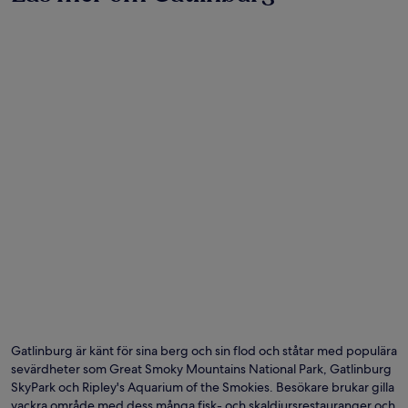
Foto av Gatlinburg Convention and Visitors Bureau.
Fo
för
fri
Gatlinburg är känt för sina berg och sin flod och ståtar med populära
br
sevärdheter som Great Smoky Mountains National Park, Gatlinburg
av
SkyPark och Ripley's Aquarium of the Smokies. Besökare brukar gilla
Ga
vackra område med dess många fisk- och skaldjursrestauranger och