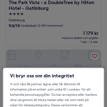
The Park Vista - a DoubleTree by Hilton Hotel - Gatlinbu
The Park Vista - a DoubleTree by Hilton
Hotel - Gatlinburg
4.0-
stjärnigt
Gatlinburg
boende
9.0
9,0/10
Underbart
(2 359 recensioner)
av
Priset
1 179 kr
10,
är
Underbart,
inklusive skatter och avgifter
1 179 kr
1 sep. – 2 sep.
(2 359 recensioner)
RiverStone Condo Resort & Spa
Vi bryr oss om din integritet
Vi och våra
16
partner lagrar eller får åtkomst till
information på en enhet, som unika ID i cookies, för att
behandla personuppgifter. Du kan acceptera eller hantera
dina val genom att klicka nedan eller när som helst på
sidan för dataskyddspolicy. Dessa val kommer att