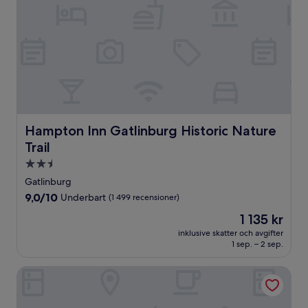
Hampton Inn Gatlinburg Historic Nature Trail
Hampton Inn Gatlinburg Historic Nature
Trail
2.5-
stjärnigt
Gatlinburg
boende
9.0
9,0/10
Underbart
(1 499 recensioner)
av
Priset
1 135 kr
10,
är
Underbart,
inklusive skatter och avgifter
1 135 kr
1 sep. – 2 sep.
(1 499 recensioner)
Baymont by Wyndham Gatlinburg On The River