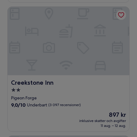
Creekstone Inn
Creekstone Inn
Creekstone Inn
2.0-
stjärnigt
Pigeon Forge
boende
9.0
9,0/10
Underbart
(3 097 recensioner)
av
Priset
897 kr
10,
är
Underbart,
inklusive skatter och avgifter
897 kr
11 aug. – 12 aug.
(3 097 recensioner)