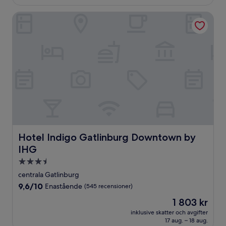
Hotel Indigo Gatlinburg Downtown by IHG
Hotel Indigo Gatlinburg Downtown by IHG
Hotel Indigo Gatlinburg Downtown by
IHG
3.5-
stjärnigt
centrala Gatlinburg
boende
9.6
9,6/10
Enastående
(545 recensioner)
av
Priset
1 803 kr
10,
är
Enastående,
inklusive skatter och avgifter
1 803 kr
17 aug. – 18 aug.
(545 recensioner)