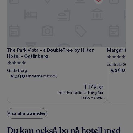
The
The
Margaritavil
The Park Vista - a DoubleTree by Hilton Hotel - Gatlinburg
Margaritavil
The Park Vista - a DoubleTree by Hilton
Margaritavi
Park
Park
Resort
Hotel - Gatlinburg
4.0-
Vista
Vista
Gatlinburg
4.0-
stjärnigt
centrala Gatl
-
-
stjärnigt
boende
9.6
9,6/10
Ena
Gatlinburg
a
a
av
boende
9.0
9,0/10
Underbart
(2359)
10,
DoubleTree
DoubleTree
av
Priset
Enastående
1 179 kr
10,
by
by
är
(2039)
Underbart,
Hilton
inklusive skatter och avgifter
Hilton
1 179 kr
(2359)
1 sep. – 2 sep.
Hotel
Hotel
-
-
Gatlinburg
Gatlinburg
Visa alla boenden
Du kan också bo på hotell med