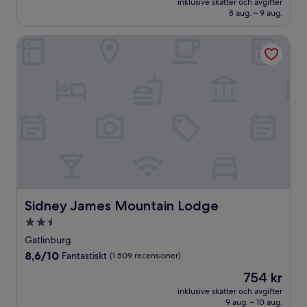
Underbart,
inklusive skatter och avgifter
1 770 kr
8 aug. – 9 aug.
(1 963 recensioner)
Sidney James Mountain Lodge
Sidney James Mountain Lodge
Sidney James Mountain Lodge
2.5-
stjärnigt
Gatlinburg
boende
8.6
8,6/10
Fantastiskt
(1 509 recensioner)
av
Priset
754 kr
10,
är
Fantastiskt,
inklusive skatter och avgifter
754 kr
9 aug. – 10 aug.
(1 509 recensioner)