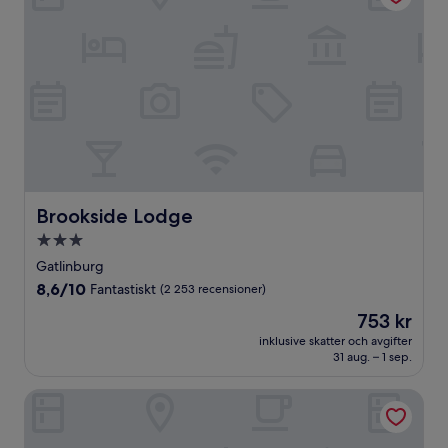
Brookside Lodge
Brookside Lodge
3.0-
stjärnigt
Gatlinburg
boende
8.6
8,6/10
Fantastiskt
(2 253 recensioner)
av
Priset
753 kr
10,
är
Fantastiskt,
inklusive skatter och avgifter
753 kr
31 aug. – 1 sep.
(2 253 recensioner)
Hampton Inn Gatlinburg Historic Nature Trail