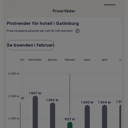
det
gälla.
bäst
att
Priser
Väder
resa
till
Pristrender för hotell i Gatlinburg
Gatlinburg?
Priserna baseras på priset per natt för två resenärer
Se boenden i februari
ober
november
december
januari
februari
mars
april
maj
2 000 kr
69 kr
1 507 kr
1 500 kr
1 396 kr
1 354 kr
1 316 kr
1 304 kr
1 300 kr
927 kr
1 000 kr