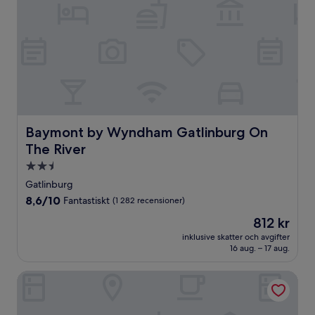
Baymont by Wyndham Gatlinburg On The River
Baymont by Wyndham Gatlinburg On
The River
2.5-
stjärnigt
Gatlinburg
boende
8.6
8,6/10
Fantastiskt
(1 282 recensioner)
av
Priset
812 kr
10,
är
Fantastiskt,
inklusive skatter och avgifter
812 kr
16 aug. – 17 aug.
(1 282 recensioner)
Hilton Garden Inn Gatlinburg