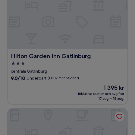
Hilton Garden Inn Gatlinburg
Hilton Garden Inn Gatlinburg
3.0-
stjärnigt
centrala Gatlinburg
boende
9.0
9,0/10
Underbart
(1 007 recensioner)
av
Priset
1 395 kr
10,
är
Underbart,
inklusive skatter och avgifter
1 395 kr
17 aug. – 18 aug.
(1 007 recensioner)
Gatlinburg Town Square