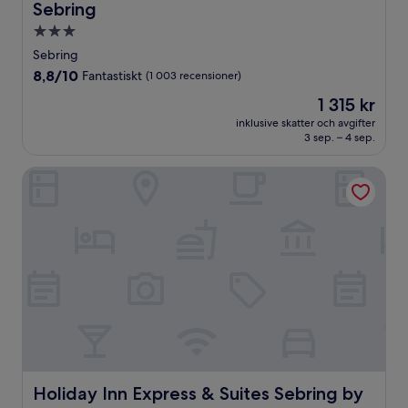
Sebring
3.0-
stjärnigt
Sebring
boende
8.8
8,8/10
Fantastiskt
(1 003 recensioner)
av
Priset
1 315 kr
10,
är
Fantastiskt,
inklusive skatter och avgifter
1 315 kr
3 sep. – 4 sep.
(1 003 recensioner)
Holiday Inn Express & Suites Sebring by IHG
Holiday Inn Express & Suites Sebring by IHG
Holiday Inn Express & Suites Sebring by