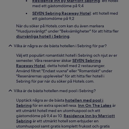
Residence Inn by Marriott Sebring
: ett hotell
med ett gästomdöme på 9,4
SEVEN Sebring Raceway Hotel
: ett hotell med
ett gästomdöme på 9,2
När du söker på Hotels.com kan du även markera
"Husdjursvänligt" under "Bekvämligheter" för att hitta fler
djurvänliga hotell i Sebring
.
Vilka är några av de bästa hotellen i Sebring för par?
Välj ett populärt romantiskt hotell i Sebring och njut av er
semester. Våra resenärer älskar
SEVEN Sebring
Raceway Hotel
, detta hotell med 2 restauranger.
Använd filtret "Endast vuxna" eller "Romantiskt" under
"Resenärernas upplevelse" för att hitta fler hotell i
Sebring för par när du söker på Hotels.com.
Vilka är de bästa hotellen med pool i Sebring?
Upptäck några av de bästa
hotellen med pool i
Sebring
för en extra speciell resa.
Inn On The Lakes
är
ett utmärkt hotell med en utomhuspool och ett
gästomdöme på 9,4 av 10.
Residence Inn by Marriott
Sebring
är ett utmärkt hotell som erbjuder en
utomhuspool samt gratis komplett frukost och gratis