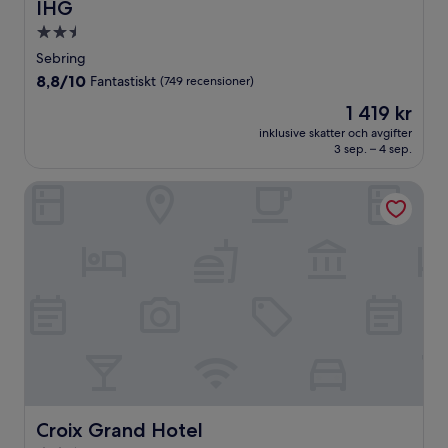
IHG
2.5-
stjärnigt
Sebring
boende
8.8
8,8/10
Fantastiskt
(749 recensioner)
av
Priset
1 419 kr
10,
är
Fantastiskt,
inklusive skatter och avgifter
1 419 kr
3 sep. – 4 sep.
(749 recensioner)
Croix Grand Hotel
Croix Grand Hotel
Croix Grand Hotel