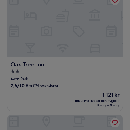
Oak Tree Inn
Oak Tree Inn
2.0-
stjärnigt
Avon Park
boende
7.6
7,6/10
Bra
(174 recensioner)
av
Priset
1 121 kr
10,
är
Bra,
inklusive skatter och avgifter
1 121 kr
8 aug. – 9 aug.
(174 recensioner)
Best Western Heritage Inn & Suites