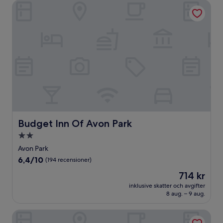
Budget Inn Of Avon Park
Budget Inn Of Avon Park
Budget Inn Of Avon Park
2.0-
stjärnigt
Avon Park
boende
6.4
6,4/10
(194 recensioner)
av
Priset
714 kr
10,
är
(194 recensioner)
inklusive skatter och avgifter
714 kr
8 aug. – 9 aug.
Oak Tree Inn