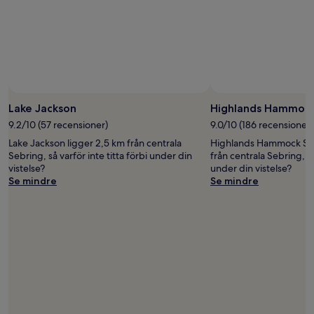
Foto av Nancy Morrissey
Foto
för
Lake Jackson
Highlands Hammock
fritt
9.2/10 (57 recensioner)
9.0/10 (186 recensioner)
bruk
Lake Jackson ligger 2,5 km från centrala
Highlands Hammock Stat
av
Sebring, så varför inte titta förbi under din
från centrala Sebring, så
Nancy
vistelse?
under din vistelse?
Morrissey
Se mindre
Se mindre