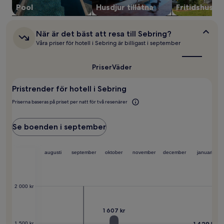
kan
Pool
Husdjur tillåtna
Fritidshus
ändras.
Ytterligare
villkor
När
När är det bäst att resa till Sebring?
kan
är
Våra priser för hotell i Sebring är billigast i september
det
gälla.
bäst
att
Priser
Väder
resa
till
Pristrender för hotell i Sebring
Sebring?
Priserna baseras på priset per natt för två resenärer
Se boenden i september
augusti
september
oktober
november
december
januari
2 000 kr
1 607 kr
1 429 kr
1 500 kr