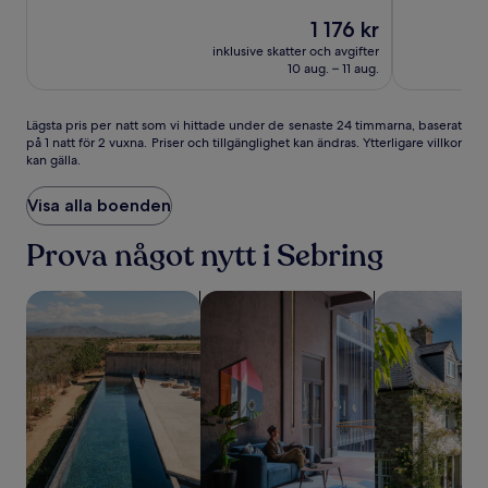
Suites
av
av
Priset
1 176 kr
10,
10,
by
är
Enastående,
Fantastiskt,
Wyndham
inklusive skatter och avgifter
1 176 kr
(1457)
(1003)
10 aug. – 11 aug.
Sebring
Lägsta
Lägsta pris per natt som vi hittade under de senaste 24 timmarna, baserat
på 1 natt för 2 vuxna. Priser och tillgänglighet kan ändras. Ytterligare villkor
pris
kan gälla.
per
natt
som
Visa alla boenden
vi
hittade
Prova något nytt i Sebring
under
de
sök efter boenden med pool
sök efter boenden där husdjur är till
sök efter friti
senaste
24 timmarna,
baserat
på
1 natt
för
2 vuxna.
Priser
och
tillgänglighet