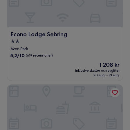
Econo Lodge Sebring
Econo Lodge Sebring
2.0-
stjärnigt
Avon Park
boende
5.2
5,2/10
(619 recensioner)
av
Priset
1 208 kr
10,
är
(619 recensioner)
inklusive skatter och avgifter
1 208 kr
20 aug. – 21 aug.
Holiday Inn Express Hotel and Suites Arcadia by IHG