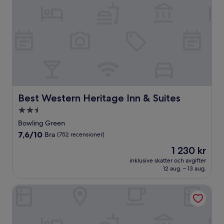
Best Western Heritage Inn & Suites
Best Western Heritage Inn & Suites
2.5-
stjärnigt
Bowling Green
boende
7.6
7,6/10
Bra
(752 recensioner)
av
Priset
1 230 kr
10,
är
Bra,
inklusive skatter och avgifter
1 230 kr
12 aug. – 13 aug.
(752 recensioner)
Lake Grassy Inn & Suites