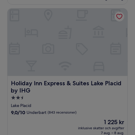
Holiday Inn Express & Suites Lake Placid by IHG
Holiday Inn Express & Suites Lake Placid by IHG
Holiday Inn Express & Suites Lake Placid
by IHG
2.5-
stjärnigt
Lake Placid
boende
9.0
9,0/10
Underbart
(843 recensioner)
av
Priset
1 225 kr
10,
är
Underbart,
inklusive skatter och avgifter
1 225 kr
7 aug. – 8 aug.
(843 recensioner)