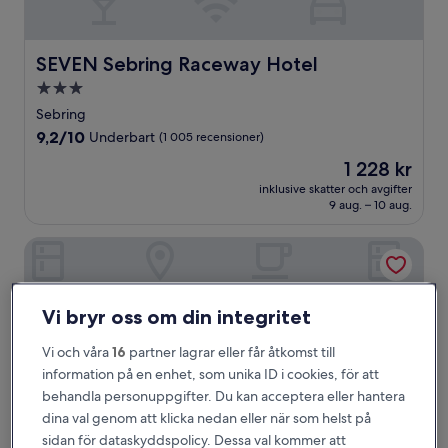
SEVEN Sebring Raceway Hotel
SEVEN Sebring Raceway Hotel
3.0-
stjärnigt
Sebring
boende
9.2
9,2/10
Underbart
(1 005 recensioner)
av
Priset
1 228 kr
10,
är
Underbart,
inklusive skatter och avgifter
1 228 kr
9 aug. – 10 aug.
(1 005 recensioner)
TRU BY Hilton Sebring
Vi bryr oss om din integritet
Vi och våra
16
partner lagrar eller får åtkomst till
information på en enhet, som unika ID i cookies, för att
behandla personuppgifter. Du kan acceptera eller hantera
dina val genom att klicka nedan eller när som helst på
sidan för dataskyddspolicy. Dessa val kommer att