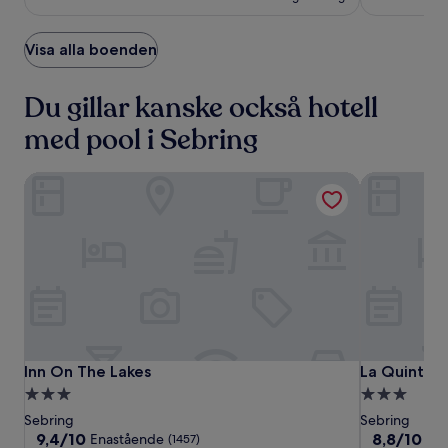
Sebring
Visa alla boenden
Du gillar kanske också hotell
med pool i Sebring
Inn On The Lakes
La Quinta I
Inn
Inn
La
Inn On The Lakes
La Quinta I
Inn On The Lakes
La Quinta 
On
On
Quinta
3.0-
3.0-
The
The
Inn
stjärnigt
stjärnigt
Sebring
Sebring
Lakes
Lakes
&
boende
boende
9.4
8.8
9,4/10
8,8/10
Enastående
Fan
(1457)