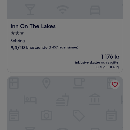
Inn On The Lakes
Inn On The Lakes
3.0-
stjärnigt
Sebring
boende
9.4
9,4/10
Enastående
(1 457 recensioner)
av
Priset
1 176 kr
10,
är
Enastående,
inklusive skatter och avgifter
1 176 kr
10 aug. – 11 aug.
(1 457 recensioner)
SEVEN Sebring Raceway Hotel