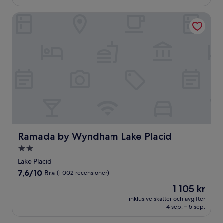
Ramada by Wyndham Lake Placid
Ramada by Wyndham Lake Placid
Ramada by Wyndham Lake Placid
2.0-
stjärnigt
Lake Placid
boende
7.6
7,6/10
Bra
(1 002 recensioner)
av
Priset
1 105 kr
10,
är
Bra,
inklusive skatter och avgifter
1 105 kr
4 sep. – 5 sep.
(1 002 recensioner)