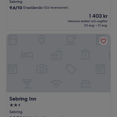
stjärnigt
Sebring
boende
9.6
9,6/10
Enastående
(122 recensioner)
av
Priset
1 403 kr
10,
är
Enastående,
inklusive skatter och avgifter
1 403 kr
20 aug. – 21 aug.
(122 recensioner)
Sebring Inn
Sebring Inn
Sebring Inn
2.5-
stjärnigt
Sebring
boende