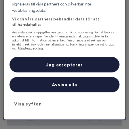
signaleras till våra partners och påverkar inte
TRU BY Hilton Sebring
TRU BY Hilton Sebring
webbläsningsdata.
2.5-
Vi och våra partners behandlar data för att
stjärnigt
tillhandahålla:
Sebring
boende
8.8
8,8/10
Fantastiskt
(376 recensioner)
Använda exakta uppgifter om geografisk positionering. Aktivt läsa av
av
enhetens egenskaper för identifieringsändamål. Lagra och/eller få
Priset
1 392 kr
åtkomst till information på en enhet. Personanpassad reklam och
10,
innehåll, reklam- och innehållsmätning, forskning angående målgrupp
är
Fantastiskt,
inklusive skatter och avgifter
och tjänsteutveckling.
1 392 kr
30 aug. – 31 aug.
(376 recensioner)
Lista över partner (leverantörer)
Residence Inn by Marriott Sebring
Jag accepterar
Avvisa alla
Visa syften