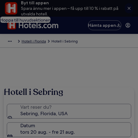
Byt till appen
Spara ännu mer i appen – få upp till 10 % i rabatt på
utvalda hotell.
Hoppa till huvudsektionen
Hämta appen
Hotell i Florida
Hotell i Sebring
Hotell i Sebring
Vart reser du?
Sebring, Florida, USA
Datum
tors 20 aug. - fre 21 aug.