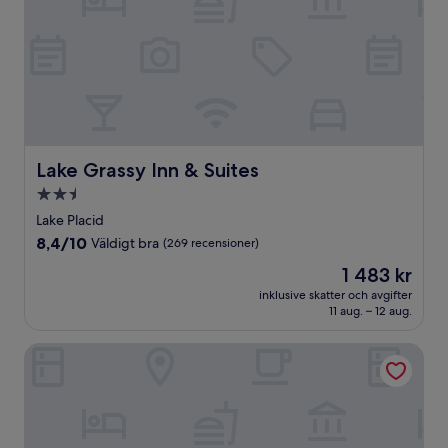
Lake Grassy Inn & Suites
Lake Grassy Inn & Suites
2.5-
stjärnigt
Lake Placid
boende
8.4
8,4/10
Väldigt bra
(269 recensioner)
av
Priset
1 483 kr
10,
är
Väldigt
inklusive skatter och avgifter
1 483 kr
11 aug. – 12 aug.
bra,
(269 recensioner)
Westgate River Ranch Resort & Rodeo