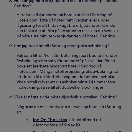
Hur kan jag hitta erbjudanden och få förmåner på hotell i
Sebring?
Hitta bra erbjudanden på hotellvistelser i Sebring på
Hotels.com. Titta på hotell mitt i veckan eller under
lågsäsong för att hitta riktigt bra erbjudanden. Om du
kan tänka dig att åka på en spontan resa kan du även kika
på våra sista minuten-erbjudanden på hotell i Sebring.
Kan jag boka hotell i Sebring med gratis avbokning?
Välj bara filtret "Fullt återbetalningsbart boende" under
"Avbokningsalternativ för boendet" på söksidan för att
boka ett återbetalningsbart hotell i Sebring på
Hotels.com. Många hotell erbjuder gratis avbokning, så
att du kan få en återbetalning om du behöver avboka.
Vissa hotell kräver att du avbokar minst 24 timmar före
incheckning, så se till att dubbelkolla bokningen.
Vilka är några av de bästa djurvänliga hotellen i Sebring?
Några av de mest omtyckta djurvänliga hotellen i Sebring
är:
Inn On The Lakes
: ett hotell med ett
gästomdöme på 9,4 av 10