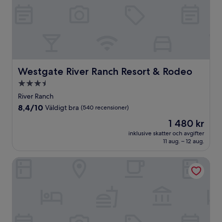
Westgate River Ranch Resort & Rodeo
Westgate River Ranch Resort & Rodeo
3.5-
stjärnigt
River Ranch
boende
8.4
8,4/10
Väldigt bra
(540 recensioner)
av
Priset
1 480 kr
10,
är
Väldigt
inklusive skatter och avgifter
1 480 kr
11 aug. – 12 aug.
bra,
(540 recensioner)
Econo Lodge Sebring