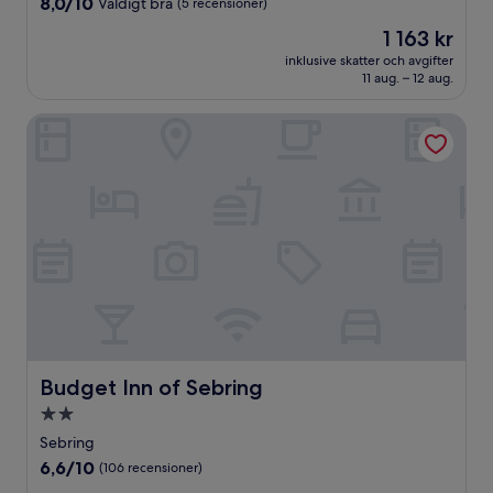
8.0
8,0/10
Väldigt bra
(5 recensioner)
av
Priset
1 163 kr
10,
är
Väldigt
inklusive skatter och avgifter
1 163 kr
11 aug. – 12 aug.
bra,
(5 recensioner)
Budget Inn of Sebring
Budget Inn of Sebring
Budget Inn of Sebring
2.0-
stjärnigt
Sebring
boende
6.6
6,6/10
(106 recensioner)
av