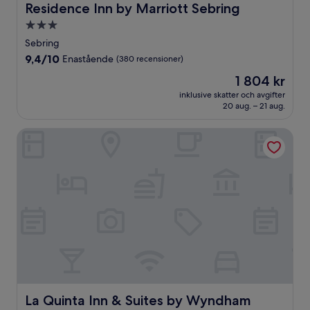
Residence Inn by Marriott Sebring
Residence Inn by Marriott Sebring
3.0-
stjärnigt
Sebring
boende
9.4
9,4/10
Enastående
(380 recensioner)
av
Priset
1 804 kr
10,
är
Enastående,
inklusive skatter och avgifter
1 804 kr
20 aug. – 21 aug.
(380 recensioner)
La Quinta Inn & Suites by Wyndham Sebring
La Quinta Inn & Suites by Wyndham Sebring
La Quinta Inn & Suites by Wyndham