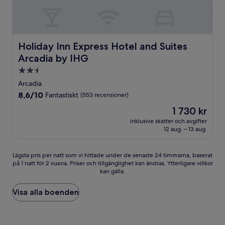
Holiday Inn Express Hotel and Suites Arcadia by IHG
Holiday Inn Express Hotel and Suites
Arcadia by IHG
2.5-
stjärnigt
Arcadia
boende
8.6
8,6/10
Fantastiskt
(553 recensioner)
av
Priset
1 730 kr
10,
är
Fantastiskt,
inklusive skatter och avgifter
1 730 kr
12 aug. – 13 aug.
(553 recensioner)
Lägsta
Lägsta pris per natt som vi hittade under de senaste 24 timmarna, baserat
på 1 natt för 2 vuxna. Priser och tillgänglighet kan ändras. Ytterligare villkor
pris
kan gälla.
per
natt
som
Visa alla boenden
vi
hittade
under