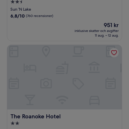
2.5-
stjärnigt
Sun ’N Lake
boende
6.8
6,8/10
(760 recensioner)
av
Priset
951 kr
10,
är
(760 recensioner)
inklusive skatter och avgifter
951 kr
11 aug. – 12 aug.
The Roanoke Hotel
The Roanoke Hotel
The Roanoke Hotel
2.0-