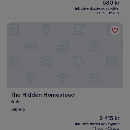
Priset
680 kr
10,
är
(106 recensioner)
inklusive skatter och avgifter
680 kr
11 aug. – 12 aug.
The Hidden Homestead
The Hidden Homestead
The Hidden Homestead
2.0-
stjärnigt
Sebring
boende
Priset
2 415 kr
är
inklusive skatter och avgifter
2 415 kr
19 aug. – 20 aug.