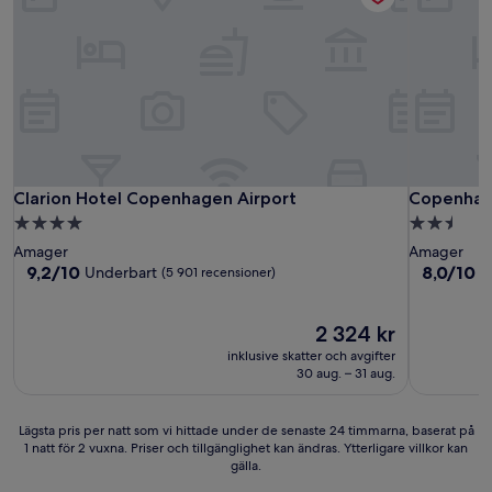
Clarion Hotel Copenhagen Airport
Copenhag
Clarion Hotel Copenhagen Airport
Copenhag
4.0-
2.5-
stjärnigt
stjärnigt
Amager
Amager
boende
boende
9.2
8.0
9,2/10
8,0/10
Underbart
V
(5 901 recensioner)
av
av
10,
10,
Underbart,
Priset
Väldigt
2 324 kr
(5 901 recensioner)
är
bra,
inklusive skatter och avgifter
2 324 kr
(4 978 rec
30 aug. – 31 aug.
Lägsta
Lägsta pris per natt som vi hittade under de senaste 24 timmarna, baserat på
1 natt för 2 vuxna. Priser och tillgänglighet kan ändras. Ytterligare villkor kan
pris
gälla.
per
natt