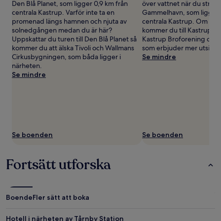
Den Blå Planet, som ligger 0,9 km från
över vattnet när du strosa
centrala Kastrup. Varför inte ta en
Gammelhavn, som ligger 
promenad längs hamnen och njuta av
centrala Kastrup. Om du f
solnedgången medan du är här?
kommer du till Kastrup S
Uppskattar du turen till Den Blå Planet så
Kastrup Broforening och
kommer du att älska Tivoli och Wallmans
som erbjuder mer utsikt ö
Cirkusbygningen, som båda ligger i
Se mindre
närheten.
Se mindre
Se boenden
Se boenden
Fortsätt utforska
Boende
Fler sätt att boka
Hotell i närheten av Tårnby Station