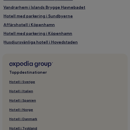
Vandrarhem i Islands Brygge Havnebadet
Hotell med parkering i Sundbyerne
Affärshotell i Köpenhamn
Hotell med parkering i Köpenhamn
Husdjursvänliga hotell i Hovedstaden
Hotell i närheten av Kastrup Gammelhavn
Hotell i Ørestad
Hotell med parkering i Ørestad
Toppdestinationer
Hotell i närheten av Islands Brygge Havnebadet
Hotell i Sverige
Hotell med pool i närheten av Islands Brygge Havnebadet
Hotell i Italien
Hotell i Sundbyerne
Hotell i Spanien
2-Stjärniga hotell i Ørestad
Hotell i Norge
Hotell med gym i Ørestad
Hotell i Danmark
Hotell i närheten av Casino Copenhagen
Hotell i Tyskland
Hotell i Islands Brygge