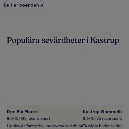
som
Se fler boenden
vi
hittade
under
de
senaste
24 timmarna,
Populära sevärdheter i Kastrup
baserat
på
1 natt
för
2 vuxna.
Priser
och
tillgänglighet
kan
ändras.
Ytterligare
villkor
kan
gälla.
Den Blå Planet
Kastrup Gammelhav
8.6/10 (143 recensioner)
8.6/10 (85 recensioner)
Upplev en fantastisk undervattensvärld på
Ta några bilder av den va