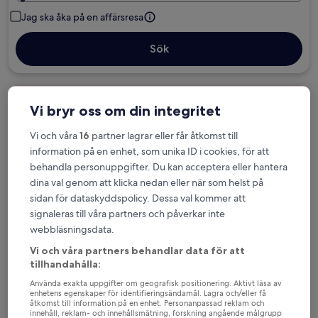
Jag ska åka på en affärsresa
Sök
Alternativ med gratis avbokning om
Vi bryr oss om din integritet
planerna ändras
Vi och våra
16
partner lagrar eller får åtkomst till
information på en enhet, som unika ID i cookies, för att
Tjäna förmåner för varje natt du bor
behandla personuppgifter. Du kan acceptera eller hantera
dina val genom att klicka nedan eller när som helst på
sidan för dataskyddspolicy. Dessa val kommer att
Spara mer med medlemspriser
signaleras till våra partners och påverkar inte
webbläsningsdata.
Vi och våra partners behandlar data för att
Se priser för dessa datum
tillhandahålla:
Använda exakta uppgifter om geografisk positionering. Aktivt läsa av
Ikväll
Imorgon
enhetens egenskaper för identifieringsändamål. Lagra och/eller få
åtkomst till information på en enhet. Personanpassad reklam och
6 aug. - 7 aug.
7 aug. - 8 aug.
innehåll, reklam- och innehållsmätning, forskning angående målgrupp