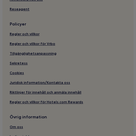
Hotell i närheten av Teatermuseet i Hofteatret
Reseagent
Hotell i närheten av Vor Frelsers Kirke
Policyer
Hotell i närheten av Loppen
Regler och villkor
Hotell med kök i Sundbyerne
Regler och villkor för Vrbo
Hotell i Köpenhamn centrum
Tillgänglighetsanpassning
Hotell med gratis frukost i närheten av Islands Brygge
Havnebadet
Sekretess
Hotell i närheten av Christians Kirke
Cookies
Hotell i närheten av DR Byen Station
Juridisk information/Kontakta oss
Husdjursvänliga hotell i Kastrup
Riktlinjer för innehåll och anmäla innehåll
Vandrarhem i Köpenhamn
Regler och villkor för Hotels.com Rewards
Hotell i närheten av Kongelige Bibliotek
Hotell i närheten av Kungliga mottagningsrummen
Övrig information
Hotell i närheten av Kastrup
Om oss
Hotell i Amager Øst