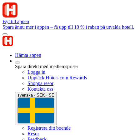
Byt till appen
Spara ännu mer i appen – få upp till 10 % i rabatt på utvalda hotell.
Hämta appen
Spara direkt med medlemspriser
Logga in
Upptäck Hotels.com Rewards
Shoppa resor
Kontakta oss
svenska · SEK · SE
Registrera ditt boende
Resor
Feedback