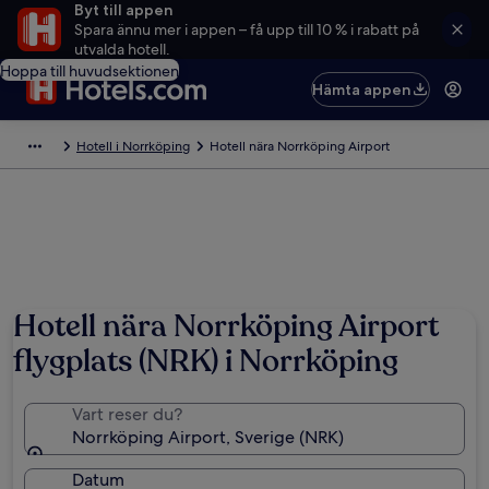
Byt till appen
Spara ännu mer i appen – få upp till 10 % i rabatt på
utvalda hotell.
Hoppa till huvudsektionen
Hämta appen
Hotell i Norrköping
Hotell nära Norrköping Airport
Foto av Corbis
Hotell nära Norrköping Airport
flygplats (NRK) i Norrköping
Vart reser du?
Norrköping Airport, Sverige (NRK)
Datum