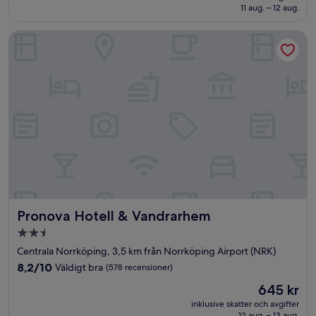
1 069 kr
11 aug. – 12 aug.
(228 recensioner)
Pronova Hotell & Vandrarhem
Pronova Hotell & Vandrarhem
Pronova Hotell & Vandrarhem
2.5-
stjärnigt
Centrala Norrköping, 3,5 km från Norrköping Airport (NRK)
boende
8.2
8,2/10
Väldigt bra
(578 recensioner)
av
Priset
645 kr
10,
är
Väldigt
inklusive skatter och avgifter
645 kr
12 aug. – 13 aug.