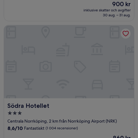
Priset
900 kr
10,
är
Bra,
inklusive skatter och avgifter
900 kr
30 aug. – 31 aug.
(1 012 recensioner)
Södra Hotellet
Södra Hotellet
Södra Hotellet
3.0-
stjärnigt
Centrala Norrköping, 2 km från Norrköping Airport (NRK)
boende
8.6
8,6/10
Fantastiskt
(1 004 recensioner)
av
Priset