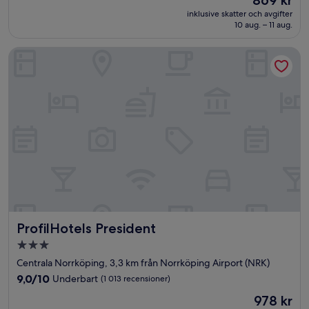
869 kr
10,
är
Fantastiskt,
inklusive skatter och avgifter
869 kr
10 aug. – 11 aug.
(1 004 recensioner)
ProfilHotels President
ProfilHotels President
ProfilHotels President
3.0-
stjärnigt
Centrala Norrköping, 3,3 km från Norrköping Airport (NRK)
boende
9.0
9,0/10
Underbart
(1 013 recensioner)
av
Priset
978 kr
10,