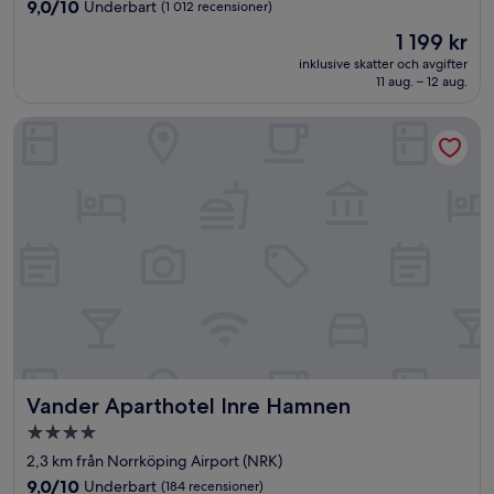
boende
9.0
9,0/10
Underbart
(1 012 recensioner)
av
Priset
1 199 kr
10,
är
Underbart,
inklusive skatter och avgifter
1 199 kr
11 aug. – 12 aug.
(1 012 recensioner)
Vander Aparthotel Inre Hamnen
Vander Aparthotel Inre Hamnen
Vander Aparthotel Inre Hamnen
4.0-
stjärnigt
2,3 km från Norrköping Airport (NRK)
boende
9.0
9,0/10
Underbart
(184 recensioner)