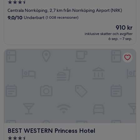
3.5-
stjärnigt
Centrala Norrköping, 2,7 km från Norrköping Airport (NRK)
boende
9.0
9,0/10
Underbart
(1 008 recensioner)
av
Priset
910 kr
10,
är
Underbart,
inklusive skatter och avgifter
910 kr
6 sep. – 7 sep.
(1 008 recensioner)
BEST WESTERN Princess Hotel
BEST WESTERN Princess Hotel
BEST WESTERN Princess Hotel
3.5-