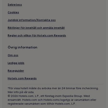
Hotell i närheten av Norrköpings konstmuseum
Sekretess
Billiga hotell i Norrköping
Cookies
Familjehotell i Centrala Norrköping
Juridisk information/Kontakta oss
Husdjursvänliga hotell i Centrala Norrköping
Riktlinjer för innehåll och anmäla innehåll
Familjehotell i Norrköping
Regler och villkor för Hotels.com Rewards
Hotell i närheten av Ringdansen centrum
spårvagnshållplats
Övrig information
Hotell i närheten av Ståhl Collection
Om oss
Hotell i Norrköping
Lediga jobb
Hotell i närheten av Arbetets museum
Reseguider
Hotell med gym i Centrala Norrköping
Hotell i närheten av Östgötateatern
Hotels.com Rewards
Hotell med parkering i Centrala Norrköping
*För vissa hotell måste du avboka mer än 24 timmar före incheckning.
Mer info på vår sida.
Hotell i närheten av PlatinumCars Arena
© 2026 Hotels.com, L.P., ett företag inom Expedia Group. Med
ensamrätt. Hotels.com och Hotels.coms logotyp är varumärken eller
Hotell i närheten av Atriumhusen spårvagnshållplats
registrerade varumärken som tillhör Hotels.com, L.P.