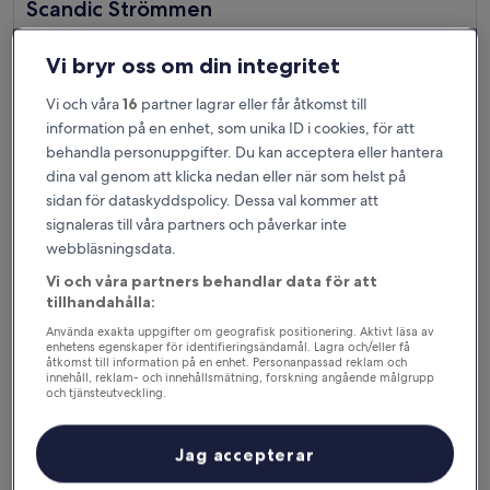
Scandic Strömmen
Scandic Strömmen
3.5-
stjärnigt
Centrala Norrköping, 3,1 km från Norrköping Airport (NRK)
Vi bryr oss om din integritet
boende
8.6
8,6/10
Fantastiskt
(1 029 recensioner)
Vi och våra
16
partner lagrar eller får åtkomst till
av
Priset
1 057 kr
10,
information på en enhet, som unika ID i cookies, för att
är
Fantastiskt,
inklusive skatter och avgifter
behandla personuppgifter. Du kan acceptera eller hantera
1 057 kr
10 aug. – 11 aug.
(1 029 recensioner)
dina val genom att klicka nedan eller när som helst på
sidan för dataskyddspolicy. Dessa val kommer att
Elite Grand Hotel Norrköping
signaleras till våra partners och påverkar inte
webbläsningsdata.
Vi och våra partners behandlar data för att
tillhandahålla:
Använda exakta uppgifter om geografisk positionering. Aktivt läsa av
enhetens egenskaper för identifieringsändamål. Lagra och/eller få
åtkomst till information på en enhet. Personanpassad reklam och
innehåll, reklam- och innehållsmätning, forskning angående målgrupp
och tjänsteutveckling.
Lista över partner (leverantörer)
Jag accepterar
Elite Grand Hotel Norrköping
Elite Grand Hotel Norrköping