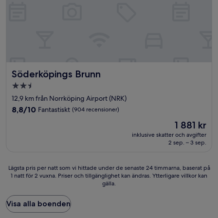
Söderköpings Brunn
Söderköpings Brunn
2.5-
stjärnigt
12,9 km från Norrköping Airport (NRK)
boende
8.8
8,8/10
Fantastiskt
(904 recensioner)
av
Priset
1 881 kr
10,
är
Fantastiskt,
inklusive skatter och avgifter
1 881 kr
2 sep. – 3 sep.
(904 recensioner)
Lägsta
Lägsta pris per natt som vi hittade under de senaste 24 timmarna, baserat på
1 natt för 2 vuxna. Priser och tillgänglighet kan ändras. Ytterligare villkor kan
pris
gälla.
per
natt
som
Visa alla boenden
vi