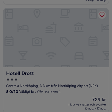
bra,
(578 recensioner)
Hotell Drott
Hotell Drott
Hotell Drott
3.0-
stjärnigt
Centrala Norrköping, 3,3 km från Norrköping Airport (NRK)
boende
8.0
8,0/10
Väldigt bra
(156 recensioner)
av
Priset
729 kr
10,
är
Väldigt
inklusive skatter och avgifter
729 kr
16 aug. – 17 aug.
bra,