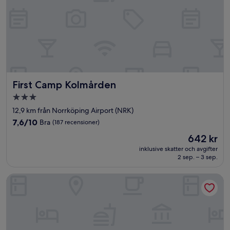
First Camp Kolmården
First Camp Kolmården
3.0-
stjärnigt
12,9 km från Norrköping Airport (NRK)
boende
7.6
7,6/10
Bra
(187 recensioner)
av
Priset
642 kr
10,
är
Bra,
inklusive skatter och avgifter
642 kr
2 sep. – 3 sep.
(187 recensioner)
Söderköpings Brunn