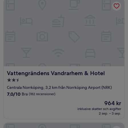
Vattengrändens Vandrarhem & Hotel
Vattengrändens Vandrarhem & Hotel
Vattengrändens Vandrarhem & Hotel
2.5-
stjärnigt
Centrala Norrköping, 3,2 km från Norrköping Airport (NRK)
boende
7.0
7,0/10
Bra
(182 recensioner)
av
Priset
964 kr
10,
är
Bra,
inklusive skatter och avgifter
964 kr
2 sep. – 3 sep.
(182 recensioner)
Bed's Rumsuthyrning