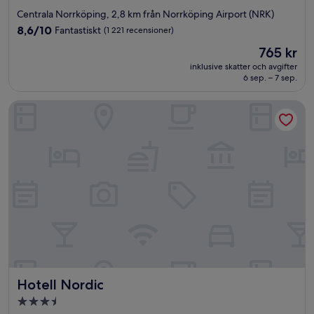
stjärnigt
Centrala Norrköping, 2,8 km från Norrköping Airport (NRK)
boende
8.6
8,6/10
Fantastiskt
(1 221 recensioner)
av
Priset
765 kr
10,
är
Fantastiskt,
inklusive skatter och avgifter
765 kr
6 sep. – 7 sep.
(1 221 recensioner)
Hotell Nordic
Hotell Nordic
Hotell Nordic
3.5-