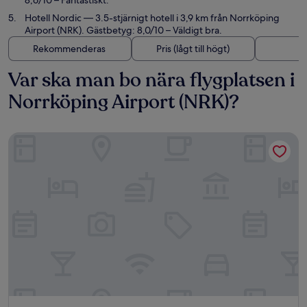
8,6/10 – Fantastiskt.
Hotell Nordic
— 3.5-stjärnigt hotell i 3,9 km från Norrköping
Airport (NRK). Gästbetyg: 8,0/10 – Väldigt bra.
Rekommenderas
Pris (lågt till högt)
A
Var ska man bo nära flygplatsen i
Norrköping Airport (NRK)?
Scandic Strömmen