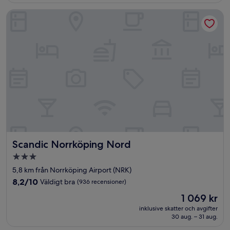
(156 recensioner)
Scandic Norrköping Nord
Scandic Norrköping Nord
Scandic Norrköping Nord
3.0-
stjärnigt
5,8 km från Norrköping Airport (NRK)
boende
8.2
8,2/10
Väldigt bra
(936 recensioner)
av
Priset
1 069 kr
10,
är
Väldigt
inklusive skatter och avgifter
1 069 kr
30 aug. – 31 aug.
bra,
(936 recensioner)