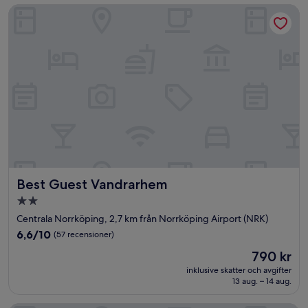
Best Guest Vandrarhem
Best Guest Vandrarhem
Best Guest Vandrarhem
2.0-
stjärnigt
Centrala Norrköping, 2,7 km från Norrköping Airport (NRK)
boende
6.6
6,6/10
(57 recensioner)
av
Priset
790 kr
10,
är
(57 recensioner)
inklusive skatter och avgifter
790 kr
13 aug. – 14 aug.