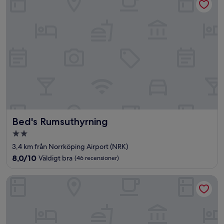
Bed's Rumsuthyrning
Bed's Rumsuthyrning
2.0-
stjärnigt
3,4 km från Norrköping Airport (NRK)
boende
8.0
8,0/10
Väldigt bra
(46 recensioner)
av
10,
First Camp Kolmården
Väldigt
bra,
(46 recensioner)