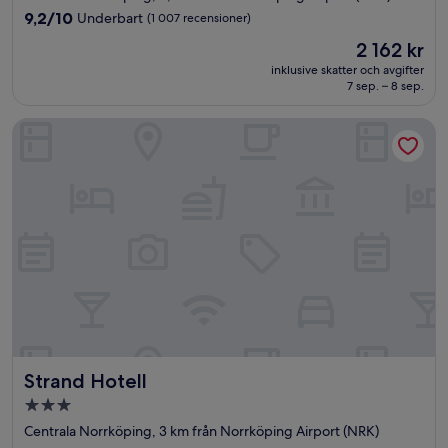
boende
9.2
9,2/10
Underbart
(1 007 recensioner)
av
Priset
2 162 kr
10,
är
Underbart,
inklusive skatter och avgifter
2 162 kr
7 sep. – 8 sep.
(1 007 recensioner)
Strand Hotell
Strand Hotell
Strand Hotell
3.0-
stjärnigt
Centrala Norrköping, 3 km från Norrköping Airport (NRK)