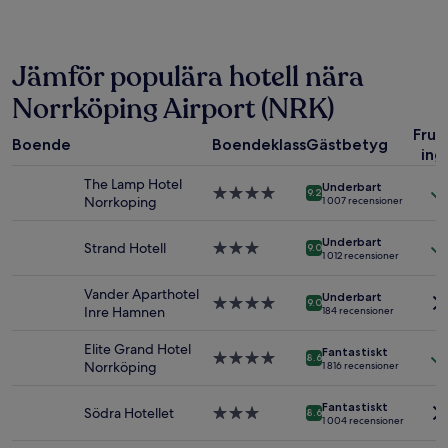
hittade
under
de
senaste
Jämför populära hotell nära
24 timmarna,
baserat
Norrköping Airport (NRK)
på
1 natt
Fruk
Boende
Boendeklass
Gästbetyg
för
ing
2 vuxna.
The Lamp Hotel
Priser
Underbart
4.0-
9.2
Norrkoping
och
1 007 recensioner
stjärnigt
tillgänglighet
boende
kan
Underbart
Strand Hotell
3.0-
9.0
ändras.
1 012 recensioner
stjärnigt
Ytterligare
boende
villkor
Vander Aparthotel
Underbart
4.0-
9.0
kan
Inre Hamnen
184 recensioner
stjärnigt
gälla.
boende
Elite Grand Hotel
Fantastiskt
4.0-
8.6
Norrköping
1 816 recensioner
stjärnigt
boende
Fantastiskt
Södra Hotellet
3.0-
8.6
1 004 recensioner
stjärnigt