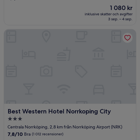
av
Priset
1 080 kr
10,
är
Underbart,
inklusive skatter och avgifter
1 080 kr
3 sep. – 4 sep.
(184 recensioner)
Best Western Hotel Norrkoping City
Best Western Hotel Norrkoping City
Best Western Hotel Norrkoping City
3.0-
stjärnigt
Centrala Norrköping, 2,8 km från Norrköping Airport (NRK)
boende
7.8
7,8/10
Bra
(1 012 recensioner)
av