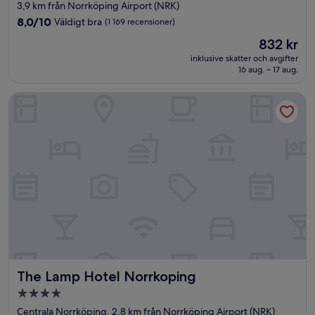
stjärnigt
3,9 km från Norrköping Airport (NRK)
boende
8.0
8,0/10
Väldigt bra
(1 169 recensioner)
av
Priset
832 kr
10,
är
Väldigt
inklusive skatter och avgifter
832 kr
16 aug. – 17 aug.
bra,
(1 169 recensioner)
The Lamp Hotel Norrkoping
The Lamp Hotel Norrkoping
The Lamp Hotel Norrkoping
4.0-
stjärnigt
Centrala Norrköping, 2,8 km från Norrköping Airport (NRK)