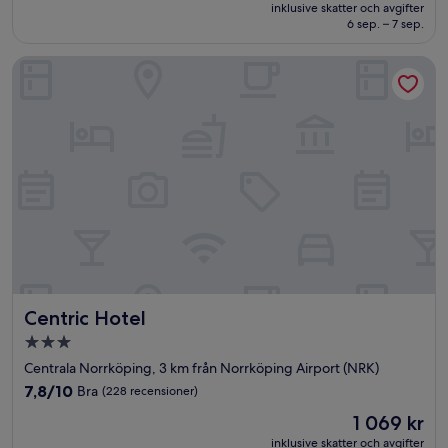
är
Underbart,
inklusive skatter och avgifter
978 kr
6 sep. – 7 sep.
(1 013 recensioner)
Centric Hotel
Centric Hotel
Centric Hotel
3.0-
stjärnigt
Centrala Norrköping, 3 km från Norrköping Airport (NRK)
boende
7.8
7,8/10
Bra
(228 recensioner)
av
Priset
1 069 kr
10,
är
Bra,
inklusive skatter och avgifter