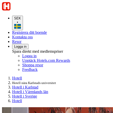
SEK
•
Registrera ditt boende
Kontakta oss
Resor
Logga in
Spara direkt med medlemspriser
Logga in
Upptäck Hotels.com Rewards
Shoppa resor
Feedback
Hotell
Hotell nära Karlstads universitet
Hotell i Karlstad
Hotell i Värmlands län
Hotell i Sverige
Hotell