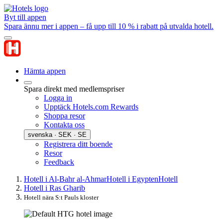
Byt till appen
Spara ännu mer i appen – få upp till 10 % i rabatt på utvalda hotell.
Hämta appen
Spara direkt med medlemspriser
Logga in
Upptäck Hotels.com Rewards
Shoppa resor
Kontakta oss
svenska · SEK · SE
Registrera ditt boende
Resor
Feedback
Hotell i Al-Bahr al-Ahmar
Hotell i Egypten
Hotell
Hotell i Ras Gharib
Hotell nära S:t Pauls kloster