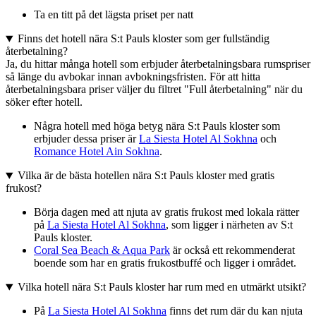
Ta en titt på det lägsta priset per natt
Finns det hotell nära S:t Pauls kloster som ger fullständig
återbetalning?
Ja, du hittar många hotell som erbjuder återbetalningsbara rumspriser
så länge du avbokar innan avbokningsfristen. För att hitta
återbetalningsbara priser väljer du filtret "Full återbetalning" när du
söker efter hotell.
Några hotell med höga betyg nära S:t Pauls kloster som
erbjuder dessa priser är
La Siesta Hotel Al Sokhna
och
Romance Hotel Ain Sokhna
.
Vilka är de bästa hotellen nära S:t Pauls kloster med gratis
frukost?
Börja dagen med att njuta av gratis frukost med lokala rätter
på
La Siesta Hotel Al Sokhna
, som ligger i närheten av S:t
Pauls kloster.
Coral Sea Beach & Aqua Park
är också ett rekommenderat
boende som har en gratis frukostbuffé och ligger i området.
Vilka hotell nära S:t Pauls kloster har rum med en utmärkt utsikt?
På
La Siesta Hotel Al Sokhna
finns det rum där du kan njuta