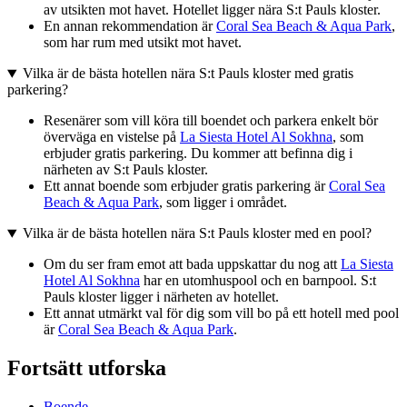
av utsikten mot havet. Hotellet ligger nära S:t Pauls kloster.
En annan rekommendation är
Coral Sea Beach & Aqua Park
,
som har rum med utsikt mot havet.
Vilka är de bästa hotellen nära S:t Pauls kloster med gratis
parkering?
Resenärer som vill köra till boendet och parkera enkelt bör
överväga en vistelse på
La Siesta Hotel Al Sokhna
, som
erbjuder gratis parkering. Du kommer att befinna dig i
närheten av S:t Pauls kloster.
Ett annat boende som erbjuder gratis parkering är
Coral Sea
Beach & Aqua Park
, som ligger i området.
Vilka är de bästa hotellen nära S:t Pauls kloster med en pool?
Om du ser fram emot att bada uppskattar du nog att
La Siesta
Hotel Al Sokhna
har en utomhuspool och en barnpool. S:t
Pauls kloster ligger i närheten av hotellet.
Ett annat utmärkt val för dig som vill bo på ett hotell med pool
är
Coral Sea Beach & Aqua Park
.
Fortsätt utforska
Boende