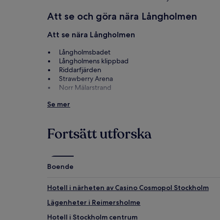
Att se och göra nära Långholmen
Att se nära Långholmen
Långholmsbadet
Långholmens klippbad
Riddarfjärden
Strawberry Arena
Norr Mälarstrand
Att göra nära Långholmen
Se mer
Bellmanhuset
Casino Cosmopol Stockholm
Fortsätt utforska
Oscarsteatern
Stockholms stadsteater
Drottninggatan
Boende
Hotell i närheten av Casino Cosmopol Stockholm
Lägenheter i Reimersholme
Hotell i Stockholm centrum