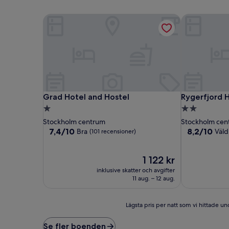
Grad Hotel and Hostel
Rygerfjord H
Grad Hotel and Hostel
Rygerfjord H
Grad Hotel and Hostel
Rygerfjord 
1.0-
2.0-
stjärnigt
stjärnigt
Stockholm centrum
Stockholm cen
boende
boende
7.4
8.2
7,4/10
8,2/10
Bra
Väld
(101 recensioner)
av
av
10,
10,
Bra,
Priset
Väldigt
1 122 kr
(101 recensioner)
är
bra,
inklusive skatter och avgifter
1 122 kr
(1 003 recens
11 aug. – 12 aug.
Lägsta
Lägsta pris per natt som vi hittade und
pris
per
Se fler boenden