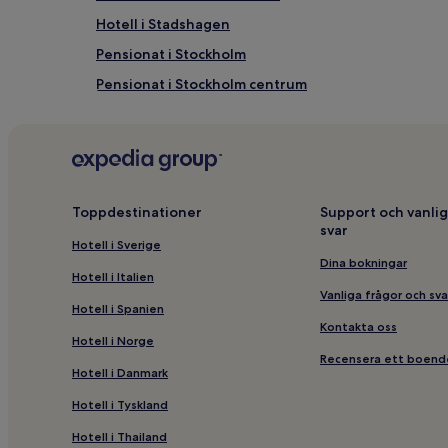
Hotell i Stadshagen
Pensionat i Stockholm
Pensionat i Stockholm centrum
Hotell i närheten av Stockholms centralstation
Billiga hotell i närheten av Reimersholme
Vandrarhem i Stockholm
Hotell i närheten av Zinkensdamms IP
Toppdestinationer
Support och vanlig
svar
Hotell i Stockholm
Hotell i Sverige
Hotell med gratis frukost i närheten av Reimershol
Dina bokningar
Hotell i Italien
Hotell med gratis frukost i närheten av Riddarholm
Vanliga frågor och sva
Hotell i Spanien
Hotell i Gamla Stan
Kontakta oss
Hotell i Norge
Familjehotell i närheten av Reimersholme
Recensera ett boend
Hotell i Danmark
5-Stjärniga hotell i Smedsuddsbadet
Hotell i Tyskland
5-Stjärniga hotell i Reimersholme
Hotell i Thailand
Hotell i närheten av Gröna Lund