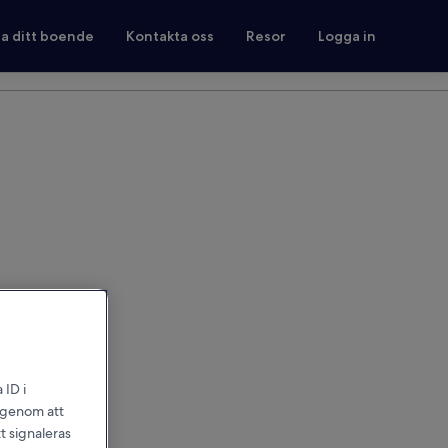
ra ditt boende
Kontakta oss
Resor
Logga in
 ID i
l genom att
t signaleras