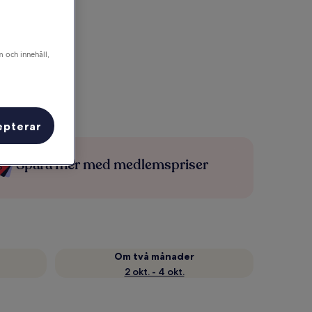
m och innehåll,
epterar
Spara mer med medlemspriser
Om två månader
2 okt. - 4 okt.