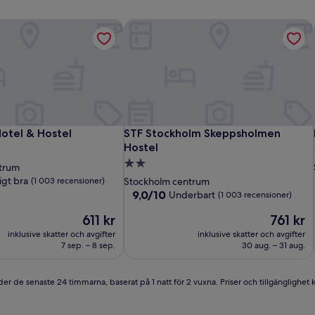
otel & Hostel
STF Stockholm Skeppsholmen Hostel
otel & Hostel
STF Stockholm Skeppsholmen Hostel
Hotel & Hostel
STF Stockholm Skeppsholmen
Hostel
2.0-
trum
stjärnigt
igt bra
(1 003 recensioner)
Stockholm centrum
boende
9.0
9,0/10
Underbart
(1 003 recensioner)
av
Priset
Priset
611 kr
761 kr
10,
är
är
Underbart,
inklusive skatter och avgifter
inklusive skatter och avgifter
ioner)
611 kr
761 kr
(1 003 recensioner)
7 sep. – 8 sep.
30 aug. – 31 aug.
er de senaste 24 timmarna, baserat på 1 natt för 2 vuxna. Priser och tillgänglighet ka