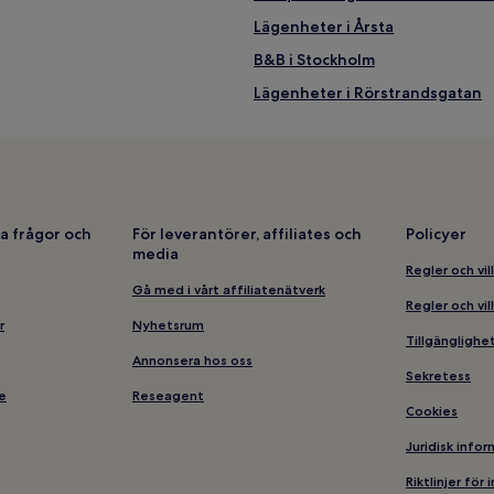
Lägenheter i Årsta
B&B i Stockholm
Lägenheter i Rörstrandsgatan
Vandrarhem i Stockholm centr
Hotell i Vasastan
Hotell i närheten av Drottningg
Lägenheter i Lilla Essingen
a frågor och
För leverantörer, affiliates och
Policyer
media
Vandrarhem i Biblioteksgatan
Regler och vil
me
Hotell i närheten av Rålambsho
Gå med i vårt affiliatenätverk
Regler och vil
en
Hotell med parkering i närhete
r
Nyhetsrum
Tillgängligh
Lägenheter i Biblioteksgatan
Annonsera hos oss
Sekretess
Hotell i närheten av Thorildspl
e
Reseagent
Cookies
Hotell med parkering i Stockhol
Juridisk info
Hotell i Solna
Riktlinjer för
Hotell i närheten av Skinnarvik