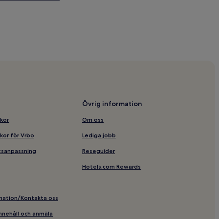
um
atan
Övrig information
lkor
Om oss
vsparken
lkor för Vrbo
Lediga jobb
n av Långholmen
etsanpassning
Reseguider
Hotels.com Rewards
an T-bana
m
rmation/Kontakta oss
 innehåll och anmäla
sparken