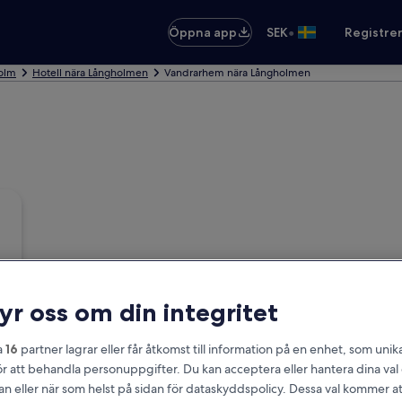
•
Öppna app
SEK
Registre
holm
Hotell nära Långholmen
Vandrarhem nära Långholmen
ryr oss om din integritet
a
16
partner lagrar eller får åtkomst till information på en enhet, som unika
ör att behandla personuppgifter. Du kan acceptera eller hantera dina va
an eller när som helst på sidan för dataskyddspolicy. Dessa val kommer at