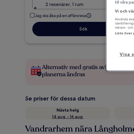
till våra 
2 resenärer, 1 rum
Vi och vå
Jag ska åka på en affärsresa
Använda exak
identifierin
reklam- och 
Sök
Lista över
Visa 
Alternativ med gratis avbokning 
planerna ändras
Se priser för dessa datum
Nästa helg
14 aug. - 16 aug.
Vandrarhem nära Långholm