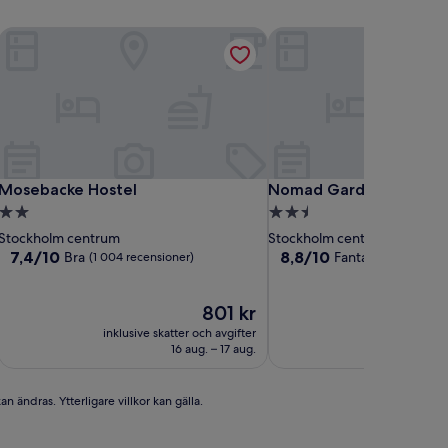
Mosebacke Hostel
Nomad Gardet Hostel
Mosebacke Hostel
Nomad Gardet Hostel
Mosebacke Hostel
Nomad Gardet Hostel
2.0-
2.5-
stjärnigt
stjärnigt
Stockholm centrum
Stockholm centrum
boende
boende
7.4
8.8
7,4/10
8,8/10
Bra
Fantastiskt
(1 004 recensioner)
(236 re
av
av
10,
10,
Bra,
Priset
Fantastiskt,
801 kr
(1 004 recensioner)
är
(236 recensioner)
inklusive skatter och avgifter
inklusive skat
801 kr
16 aug. – 17 aug.
1
n ändras. Ytterligare villkor kan gälla.