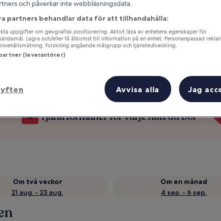
partners och påverkar inte webbläsningsdata.
ra partners behandlar data för att tillhandahålla:
ta uppgifter om geografisk positionering. Aktivt läsa av enhetens egenskaper för
gsändamål. Lagra och/eller få åtkomst till information på en enhet. Personanpassad rekla
innehållsmätning, forskning angående målgrupp och tjänsteutveckling.
 partner (leverantörer)
syften
Avvisa alla
Jag acc
om
Tjäna förmåner för varje natt du bor
Om två veckor
Om en månad
21 aug. - 23 aug.
4 sep. - 6 sep.
en