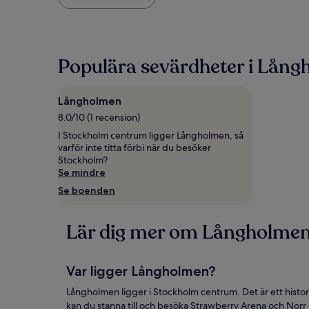
natt
som
vi
hittade
under
Populära sevärdheter i Lån
de
senaste
24 timmarna,
Långholmen
baserat
på
8.0/10 (1 recension)
1 natt
I Stockholm centrum ligger Långholmen, så
för
varför inte titta förbi när du besöker
2 vuxna.
Stockholm?
Priser
Se mindre
och
Se boenden
tillgänglighet
kan
ändras.
Lär dig mer om Långholme
Ytterligare
villkor
kan
gälla.
Var ligger Långholmen?
Långholmen ligger i Stockholm centrum. Det är ett histor
kan du stanna till och besöka Strawberry Arena och Norr