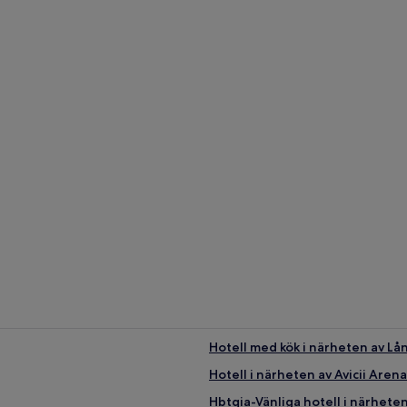
Hotell med kök i närheten av L
Hotell i närheten av Avicii Arena
Hbtqia-Vänliga hotell i närhet