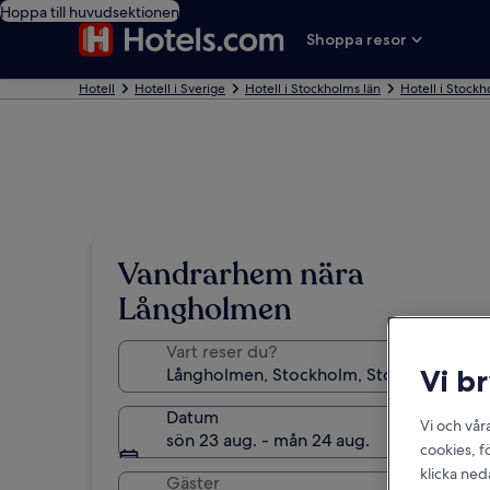
Hoppa till huvudsektionen
Shoppa resor
Hotell
Hotell i Sverige
Hotell i Stockholms län
Hotell i Stock
Vandrarhem nära
Långholmen
Vart reser du?
Vi b
Datum
Vi och vår
sön 23 aug. - mån 24 aug.
cookies, f
klicka ned
Gäster