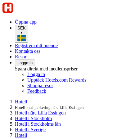
Öppna app
SEK
•
Registrera ditt boende
Kontakta oss
Resor
Logga in
Spara direkt med medlemspriser
Logga in
Upptäck Hotels.com Rewards
Shoppa resor
Feedback
Hotell
Hotell med parkering nära Lilla Essingen
Hotell nära Lilla Essingen
Hotell i Stockholm
Hotell i Stockholms län
Hotell i Sverige
Hotell