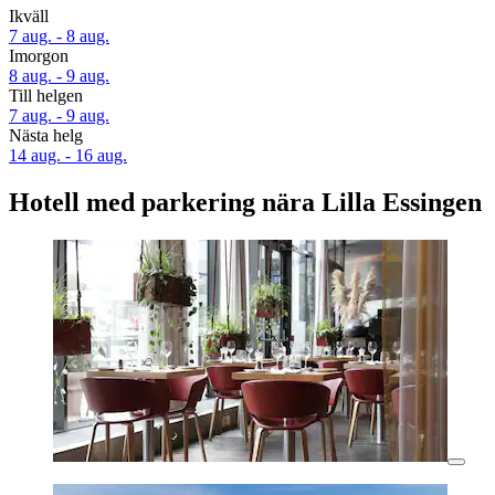
Ikväll
7 aug. - 8 aug.
Imorgon
8 aug. - 9 aug.
Till helgen
7 aug. - 9 aug.
Nästa helg
14 aug. - 16 aug.
Hotell med parkering nära Lilla Essingen