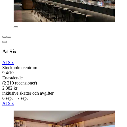
At Six
At Six
Stockholm centrum
9,4/10
Enastående
(2 219 recensioner)
2 382 kr
inklusive skatter och avgifter
6 sep. – 7 sep.
At Six