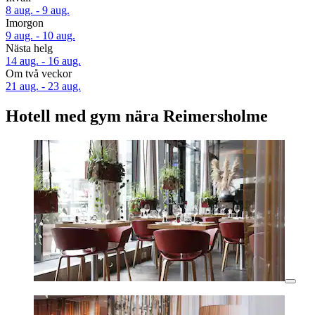
8 aug. - 9 aug.
Imorgon
9 aug. - 10 aug.
Nästa helg
14 aug. - 16 aug.
Om två veckor
21 aug. - 23 aug.
Hotell med gym nära Reimersholme