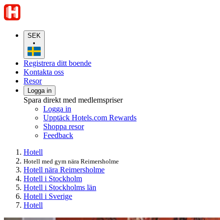
SEK
•
Registrera ditt boende
Kontakta oss
Resor
Logga in
Spara direkt med medlemspriser
Logga in
Upptäck Hotels.com Rewards
Shoppa resor
Feedback
Hotell
Hotell med gym nära Reimersholme
Hotell nära Reimersholme
Hotell i Stockholm
Hotell i Stockholms län
Hotell i Sverige
Hotell