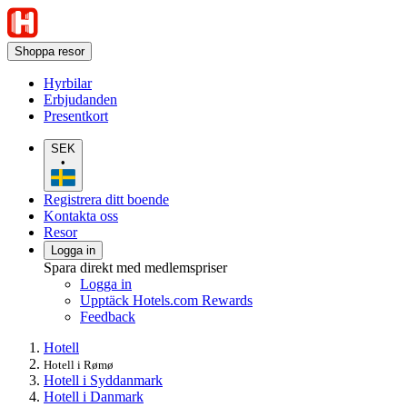
Shoppa resor
Hyrbilar
Erbjudanden
Presentkort
SEK
•
Registrera ditt boende
Kontakta oss
Resor
Logga in
Spara direkt med medlemspriser
Logga in
Upptäck Hotels.com Rewards
Feedback
Hotell
Hotell i Rømø
Hotell i Syddanmark
Hotell i Danmark