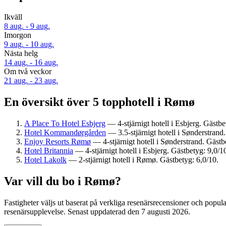
Ikväll
8 aug. - 9 aug.
Imorgon
9 aug. - 10 aug.
Nästa helg
14 aug. - 16 aug.
Om två veckor
21 aug. - 23 aug.
En översikt över 5 topphotell i Rømø
A Place To Hotel Esbjerg
— 4-stjärnigt hotell i Esbjerg. Gästbe
Hotel Kommandørgården
— 3.5-stjärnigt hotell i Sønderstrand.
Enjoy Resorts Rømø
— 4-stjärnigt hotell i Sønderstrand. Gästbe
Hotel Britannia
— 4-stjärnigt hotell i Esbjerg. Gästbetyg: 9,0/1
Hotel Lakolk
— 2-stjärnigt hotell i Rømø. Gästbetyg: 6,0/10.
Var vill du bo i Rømø?
Fastigheter väljs ut baserat på verkliga resenärsrecensioner och popu
resenärsupplevelse. Senast uppdaterad den
7 augusti 2026
.