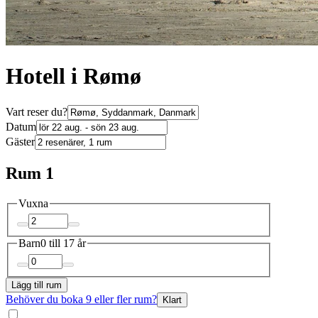
Hotell i Rømø
Vart reser du?
Datum
Gäster
Rum 1
Vuxna
Barn
0 till 17 år
Lägg till rum
Behöver du boka 9 eller fler rum?
Klart