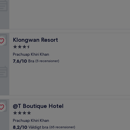
10,
Underbart,
(95 recensioner)
Klongwan Resort
Klongwan Resort
3.5-
stjärnigt
Prachuap Khiri Khan
boende
7.6
7,6/10
Bra
(5 recensioner)
av
10,
Bra,
(5 recensioner)
@T Boutique Hotel
@T Boutique Hotel
4.0-
stjärnigt
Prachuap Khiri Khan
boende
8.2
8,2/10
Väldigt bra
(65 recensioner)