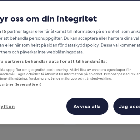
ryr oss om din integritet
a
16
partner lagrar eller får åtkomst till information på en enhet, som unika
ör att behandla personuppgifter. Du kan acceptera eller hantera dina va
an eller när som helst på sidan för dataskyddspolicy. Dessa val kommer at
partners och påverkar inte webbläsningsdata.
ra partners behandlar data för att tillhandahålla:
om
ta uppgifter om geografisk positionering. Aktivt läsa av enhetens egenskaper för
Tjäna förmåner för varje natt du bor
gsändamål. Lagra och/eller få åtkomst till information på en enhet. Personanpassad rekla
innehållsmätning, forskning angående målgrupp och tjänsteutveckling.
 partner (leverantörer)
syften
Avvisa alla
Jag acc
Imorgon
Till helgen
7 aug. - 8 aug.
7 aug. - 9 aug.