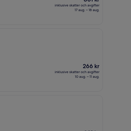
är
inklusive skatter och avgifter
801 kr
17 aug. – 18 aug.
Priset
266 kr
är
inklusive skatter och avgifter
266 kr
10 aug. – 11 aug.