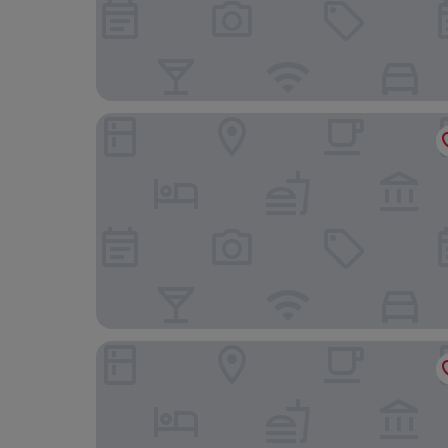
Klongwan Resort
@T Boutique Hotel