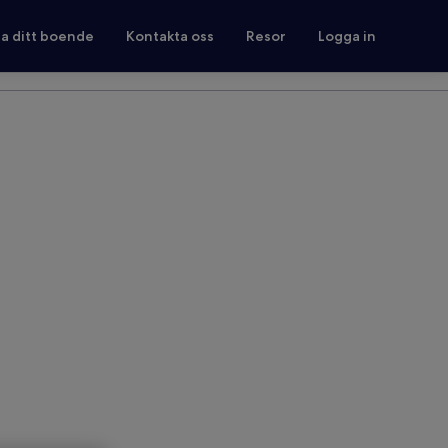
ra ditt boende
Kontakta oss
Resor
Logga in