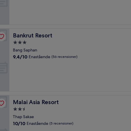
10,
Enastående,
(62 recensioner)
Bankrut Resort
Bankrut Resort
3.0-
stjärnigt
Bang Saphan
boende
9.4
9,4/10
Enastående
(56 recensioner)
av
10,
Enastående,
(56 recensioner)
Malai Asia Resort
Malai Asia Resort
2.5-
stjärnigt
Thap Sakae
boende
10.0
10/10
Enastående
(5 recensioner)
av