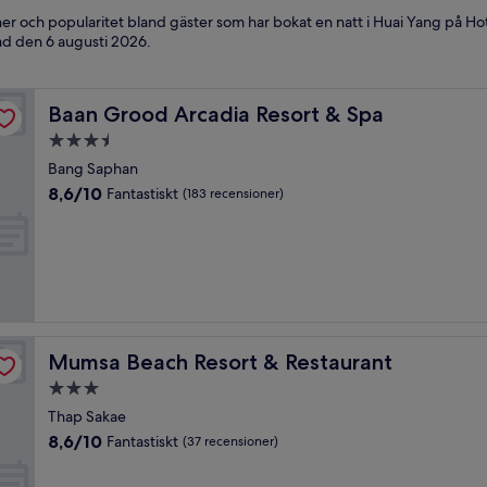
oner och popularitet bland gäster som har bokat en natt i Huai Yang på H
rad den
6 augusti 2026
.
Baan Grood Arcadia Resort & Spa
Baan Grood Arcadia Resort & Spa
3.5-
stjärnigt
Bang Saphan
boende
8.6
8,6/10
Fantastiskt
(183 recensioner)
av
10,
Fantastiskt,
(183 recensioner)
Mumsa Beach Resort & Restaurant
Mumsa Beach Resort & Restaurant
3.0-
stjärnigt
Thap Sakae
boende
8.6
8,6/10
Fantastiskt
(37 recensioner)
av
10,