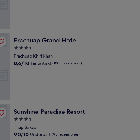
10,
Enastående,
(5 recensioner)
Prachuap Grand Hotel
Prachuap Grand Hotel
3.5-
stjärnigt
Prachuap Khiri Khan
boende
8.6
8,6/10
Fantastiskt
(180 recensioner)
av
10,
Fantastiskt,
(180 recensioner)
Sunshine Paradise Resort
Sunshine Paradise Resort
3.5-
stjärnigt
Thap Sakae
boende
9.0
9,0/10
Underbart
(95 recensioner)
av