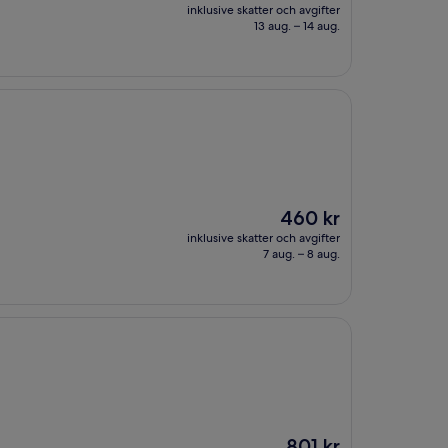
är
inklusive skatter och avgifter
484 kr
13 aug. – 14 aug.
Priset
460 kr
är
inklusive skatter och avgifter
460 kr
7 aug. – 8 aug.
Priset
801 kr