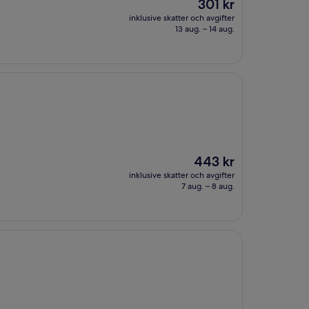
Priset
301 kr
är
inklusive skatter och avgifter
301 kr
13 aug. – 14 aug.
Priset
443 kr
är
inklusive skatter och avgifter
443 kr
7 aug. – 8 aug.