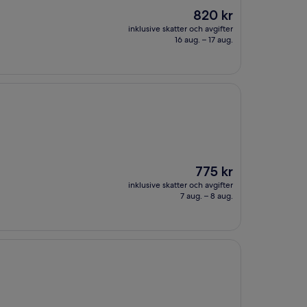
Priset
820 kr
är
inklusive skatter och avgifter
820 kr
16 aug. – 17 aug.
Priset
775 kr
är
inklusive skatter och avgifter
775 kr
7 aug. – 8 aug.