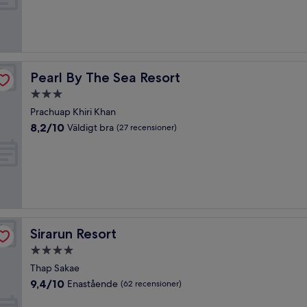
Fantastiskt,
(37 recensioner)
Pearl By The Sea Resort
Pearl By The Sea Resort
3.0-
stjärnigt
Prachuap Khiri Khan
boende
8.2
8,2/10
Väldigt bra
(27 recensioner)
av
10,
Väldigt
bra,
(27 recensioner)
Sirarun Resort
Sirarun Resort
4.0-
stjärnigt
Thap Sakae
boende
9.4
9,4/10
Enastående
(62 recensioner)
av