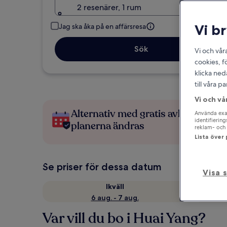
2 resenärer, 1 rum
Vi b
Jag ska åka på en affärsresa
Sök
Vi och vår
cookies, f
klicka ned
till våra 
Vi och vå
Alternativ med gratis avbokning 
Använda exak
identifierin
planerna ändras
reklam- och 
Lista över
Se priser för dessa datum
Visa 
Ikväll
6 aug. - 7 aug.
Var vill du bo i Huai Yang?