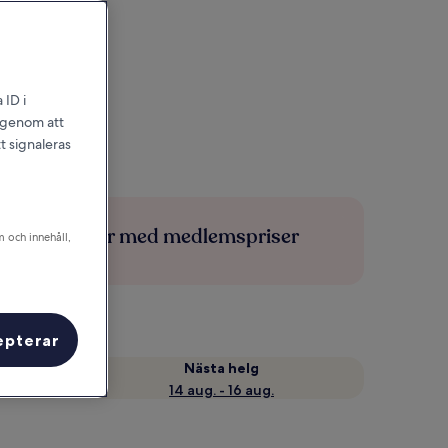
 ID i
l genom att
t signaleras
Spara mer med medlemspriser
m och innehåll,
epterar
Nästa helg
14 aug. - 16 aug.