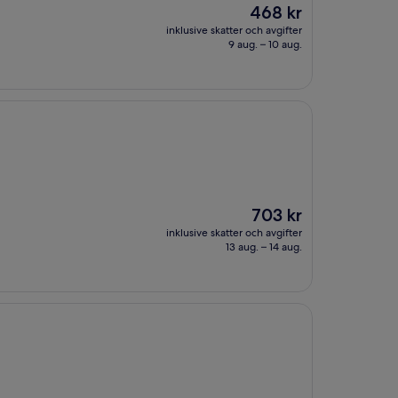
Priset
468 kr
är
inklusive skatter och avgifter
468 kr
9 aug. – 10 aug.
Priset
703 kr
är
inklusive skatter och avgifter
703 kr
13 aug. – 14 aug.