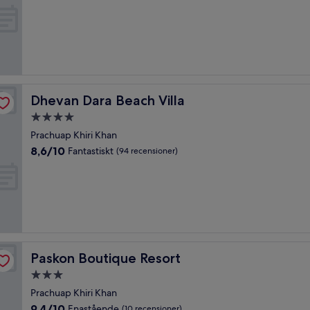
av
10,
Väldigt
bra,
(65 recensioner)
Dhevan Dara Beach Villa
Dhevan Dara Beach Villa
4.0-
stjärnigt
Prachuap Khiri Khan
boende
8.6
8,6/10
Fantastiskt
(94 recensioner)
av
10,
Fantastiskt,
(94 recensioner)
Paskon Boutique Resort
Paskon Boutique Resort
3.0-
stjärnigt
Prachuap Khiri Khan
boende
9.4
9,4/10
Enastående
(10 recensioner)