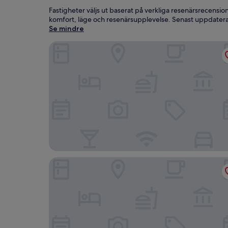
Fastigheter väljs ut baserat på verkliga resenärsrecensi
komfort, läge och resenärsupplevelse. Senast uppdate
Se mindre
Baan Grood Arcadia Resort & Spa
Mumsa Beach Resort & Restaurant