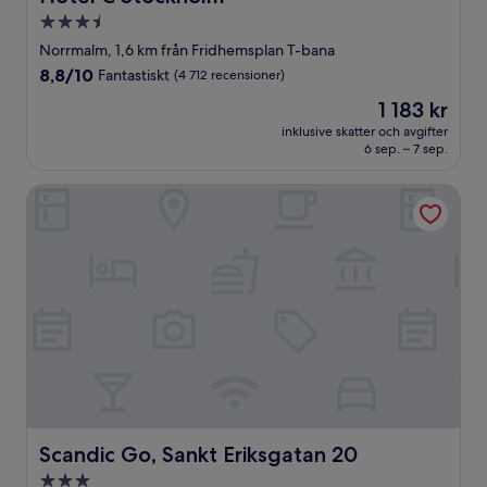
3.5-
stjärnigt
Norrmalm, 1,6 km från Fridhemsplan T-bana
boende
8.8
8,8/10
Fantastiskt
(4 712 recensioner)
av
Priset
1 183 kr
10,
är
Fantastiskt,
inklusive skatter och avgifter
1 183 kr
6 sep. – 7 sep.
(4 712 recensioner)
Scandic Go, Sankt Eriksgatan 20
Scandic Go, Sankt Eriksgatan 20
Scandic Go, Sankt Eriksgatan 20
3.0-