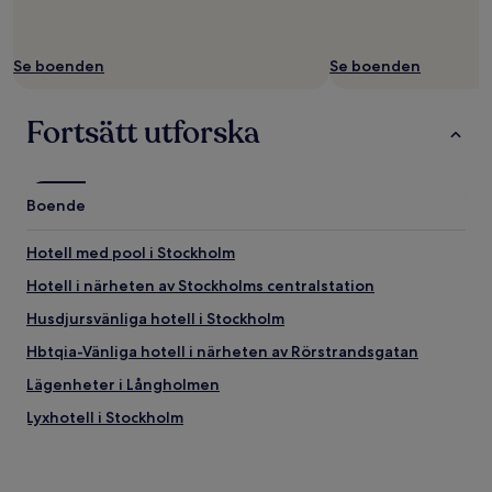
Se boenden
Se boenden
Fortsätt utforska
Boende
Hotell med pool i Stockholm
Hotell i närheten av Stockholms centralstation
Husdjursvänliga hotell i Stockholm
Hbtqia-Vänliga hotell i närheten av Rörstrandsgatan
Lägenheter i Långholmen
Lyxhotell i Stockholm
2-Stjärniga hotell i Stockholm
Hotell i närheten av Kristineberg T-bana