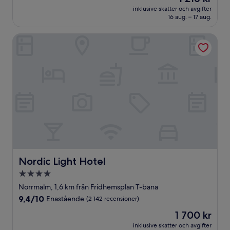
är
Fantastiskt,
inklusive skatter och avgifter
1 216 kr
16 aug. – 17 aug.
(39 recensioner)
Nordic Light Hotel
Nordic Light Hotel
Nordic Light Hotel
4.0-
stjärnigt
Norrmalm, 1,6 km från Fridhemsplan T-bana
boende
9.4
9,4/10
Enastående
(2 142 recensioner)
av
Priset
1 700 kr
10,
är
Enastående,
inklusive skatter och avgifter