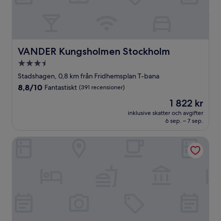
VANDER Kungsholmen Stockholm
VANDER Kungsholmen Stockholm
3.5-
stjärnigt
Stadshagen, 0,8 km från Fridhemsplan T-bana
boende
8.8
8,8/10
Fantastiskt
(391 recensioner)
av
Priset
1 822 kr
10,
är
Fantastiskt,
inklusive skatter och avgifter
1 822 kr
6 sep. – 7 sep.
(391 recensioner)
Haymarket by Scandic