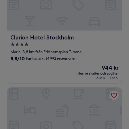
Clarion Hotel Stockholm
Clarion Hotel Stockholm
4.0-
stjärnigt
Maria, 3,8 km från Fridhemsplan T-bana
boende
8.8
8,8/10
Fantastiskt
(4 992 recensioner)
av
Priset
944 kr
10,
är
Fantastiskt,
inklusive skatter och avgifter
944 kr
6 sep. – 7 sep.
(4 992 recensioner)
VANDER Kungsholmen Stockholm