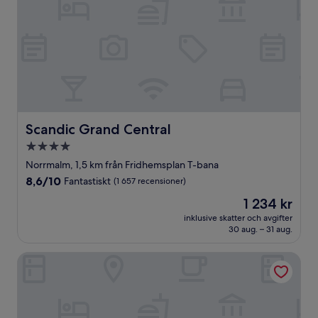
Scandic Grand Central
Scandic Grand Central
4.0-
stjärnigt
Norrmalm, 1,5 km från Fridhemsplan T-bana
boende
8.6
8,6/10
Fantastiskt
(1 657 recensioner)
av
Priset
1 234 kr
10,
är
Fantastiskt,
inklusive skatter och avgifter
1 234 kr
30 aug. – 31 aug.
(1 657 recensioner)
Thon Hotel Kungsbron