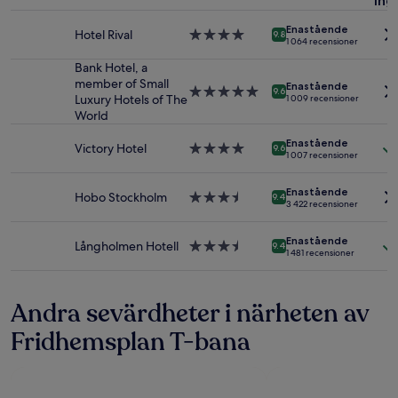
ing
1 natt
för
Enastående
2 vuxna.
Hotel Rival
4.0-
9.8
1 064 recensioner
Priser
stjärnigt
och
boende
Bank Hotel, a
tillgänglighet
member of Small
Enastående
5.0-
9.6
kan
Luxury Hotels of The
1 009 recensioner
stjärnigt
ändras.
World
boende
Ytterligare
Enastående
villkor
Victory Hotel
4.0-
9.6
1 007 recensioner
kan
stjärnigt
gälla.
boende
Enastående
Hobo Stockholm
3.5-
9.4
3 422 recensioner
stjärnigt
boende
Enastående
Långholmen Hotell
3.5-
9.4
1 481 recensioner
stjärnigt
boende
Andra sevärdheter i närheten av
Fridhemsplan T-bana