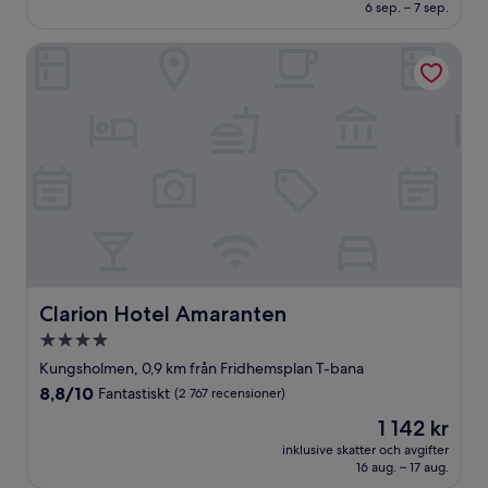
1 700 kr
6 sep. – 7 sep.
(2 142 recensioner)
Clarion Hotel Amaranten
Clarion Hotel Amaranten
Clarion Hotel Amaranten
4.0-
stjärnigt
Kungsholmen, 0,9 km från Fridhemsplan T-bana
boende
8.8
8,8/10
Fantastiskt
(2 767 recensioner)
av
Priset
1 142 kr
10,
är
Fantastiskt,
inklusive skatter och avgifter
1 142 kr
16 aug. – 17 aug.
(2 767 recensioner)