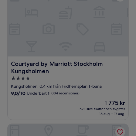
Courtyard by Marriott Stockholm Kungsholmen
Courtyard by Marriott Stockholm
Kungsholmen
4.0-
stjärnigt
Kungsholmen, 0,4 km från Fridhemsplan T-bana
boende
9.0
9,0/10
Underbart
(1 084 recensioner)
av
Priset
1 775 kr
10,
är
Underbart,
inklusive skatter och avgifter
1 775 kr
16 aug. – 17 aug.
(1 084 recensioner)
Hotel Fridhem