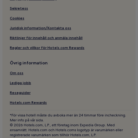
5-Stjärniga hotell i Stockholm centrum
Sekretess
Hotell med gratis frukost i närheten av Smedsuddsbadet
Cookies
Hotell med kök i närheten av Rörstrandsgatan
Juridisk information/Kontakta oss
Familjehotell i närheten av Rörstrandsgatan
Riktlinjer för innehåll och anmäla innehåll
Spahotell i Stockholm centrum
Regler och villkor för Hotels.com Rewards
2-Stjärniga hotell i Drottninggatan
Lägenheter i Rörstrandsgatan
Övrig information
Familjehotell i Stockholm
Om oss
B&B i Stockholm
Lediga jobb
Hotell med kök i närheten av Reimersholme
Reseguider
Hotell med parkering i närheten av Långholmen
Hotels.com Rewards
Husdjursvänliga hotell i närheten av Långholmen
5-Stjärniga hotell i Riddarholmen
*För vissa hotell måste du avboka mer än 24 timmar före incheckning.
Mer info på vår sida.
Billiga hotell i närheten av Rörstrandsgatan
© 2026 Hotels.com, L.P., ett företag inom Expedia Group. Med
ensamrätt. Hotels.com och Hotels.coms logotyp är varumärken eller
Hbtqia-Vänliga hotell i närheten av Reimersholme
registrerade varumärken som tillhör Hotels.com, L.P.