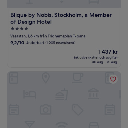
Blique by Nobis, Stockholm, a Member of Design Hotel
Blique by Nobis, Stockholm, a Member
of Design Hotel
4.0-
stjärnigt
Vasastan, 1,6 km från Fridhemsplan T-bana
boende
9.2
9,2/10
Underbart
(1 005 recensioner)
av
Priset
1 437 kr
10,
är
Underbart,
inklusive skatter och avgifter
1 437 kr
30 aug. – 31 aug.
(1 005 recensioner)
Radisson Blu Royal Viking Hotel, Stockholm