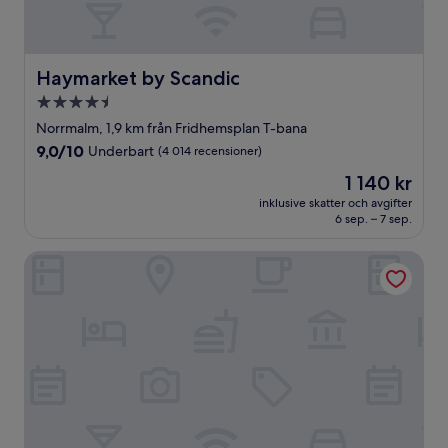
Haymarket by Scandic
Haymarket by Scandic
4.5-
stjärnigt
Norrmalm, 1,9 km från Fridhemsplan T-bana
boende
9.0
9,0/10
Underbart
(4 014 recensioner)
av
Priset
1 140 kr
10,
är
Underbart,
inklusive skatter och avgifter
1 140 kr
6 sep. – 7 sep.
(4 014 recensioner)
Blique by Nobis, Stockholm, a Member of Design Hotel