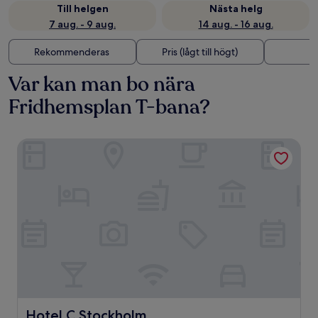
Till helgen
Nästa helg
7 aug. - 9 aug.
14 aug. - 16 aug.
Rekommenderas
Pris (lågt till högt)
A
Var kan man bo nära
Fridhemsplan T-bana?
Hotel C Stockholm
Hotel C Stockholm
Hotel C Stockholm