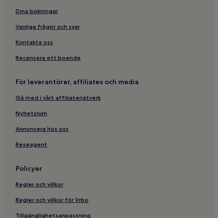
Hotell i Stockholm centrum
Dina bokningar
Lyxhotell i närheten av Långholmen
Vanliga frågor och svar
Familjehotell i närheten av Drottninggatan
Kontakta oss
Hotell i Söder Mälarstrand
Recensera ett boende
Hotell med parkering i Stockholm centrum
För leverantörer, affiliates och media
Pensionat i Stockholm centrum
Gå med i vårt affiliatenätverk
Hotell i närheten av Norr Mälarstrand
4-Stjärniga hotell i Rörstrandsgatan
Nyhetsrum
Hotell med gratis frukost i närheten av Långholmen
Annonsera hos oss
Hotell i närheten av Strawberry Arena
Reseagent
Hotell i närheten av Bellmanhuset
Policyer
Hotell i närheten av Judiska museet
Regler och villkor
Hotell i närheten av Stockholm Waterfront Congress
Centre
Regler och villkor för Vrbo
Vandrarhem i Stockholm
Tillgänglighetsanpassning