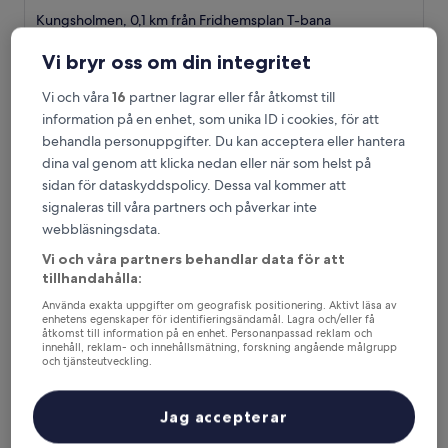
stjärnigt
Kungsholmen, 0,1 km från Fridhemsplan T-bana
boende
8.6
8,6/10
Fantastiskt
(1 167 recensioner)
Vi bryr oss om din integritet
av
Priset
809 kr
10,
är
Fantastiskt,
inklusive skatter och avgifter
Vi och våra
16
partner lagrar eller får åtkomst till
809 kr
30 aug. – 31 aug.
(1 167 recensioner)
information på en enhet, som unika ID i cookies, för att
behandla personuppgifter. Du kan acceptera eller hantera
Comfort Hotel Xpress Stockholm Central
dina val genom att klicka nedan eller när som helst på
sidan för dataskyddspolicy. Dessa val kommer att
signaleras till våra partners och påverkar inte
webbläsningsdata.
Vi och våra partners behandlar data för att
tillhandahålla:
Använda exakta uppgifter om geografisk positionering. Aktivt läsa av
enhetens egenskaper för identifieringsändamål. Lagra och/eller få
åtkomst till information på en enhet. Personanpassad reklam och
innehåll, reklam- och innehållsmätning, forskning angående målgrupp
och tjänsteutveckling.
Lista över partner (leverantörer)
Comfort Hotel Xpress Stockholm Central
Comfort Hotel Xpress Stockholm Central
Jag accepterar
3.0-
stjärnigt
Norrmalm, 1,5 km från Fridhemsplan T-bana