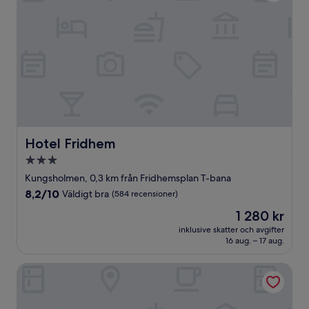
Hotel Fridhem
Hotel Fridhem
3.0-
stjärnigt
Kungsholmen, 0,3 km från Fridhemsplan T-bana
boende
8.2
8,2/10
Väldigt bra
(584 recensioner)
av
Priset
1 280 kr
10,
är
Väldigt
inklusive skatter och avgifter
1 280 kr
16 aug. – 17 aug.
bra,
(584 recensioner)
Scandic Grand Central