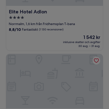
Elite Hotel Adlon
Elite Hotel Adlon
4.0-
stjärnigt
Norrmalm, 1,6 km från Fridhemsplan T-bana
boende
8.8
8,8/10
Fantastiskt
(1 130 recensioner)
av
Priset
1 542 kr
10,
är
Fantastiskt,
inklusive skatter och avgifter
1 542 kr
30 aug. – 31 aug.
(1 130 recensioner)
Hotel Birger Jarl