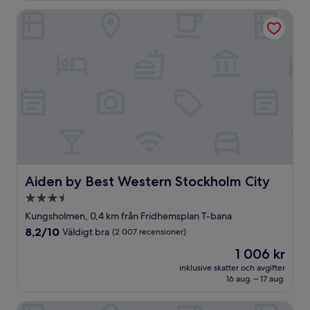
Aiden by Best Western Stockholm City
Aiden by Best Western Stockholm City
Aiden by Best Western Stockholm City
3.5-
stjärnigt
Kungsholmen, 0,4 km från Fridhemsplan T-bana
boende
8.2
8,2/10
Väldigt bra
(2 007 recensioner)
av
Priset
1 006 kr
10,
är
Väldigt
inklusive skatter och avgifter
1 006 kr
16 aug. – 17 aug.
bra,
(2 007 recensioner)
Radisson Blu Waterfront Hotel