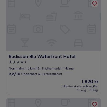
Radisson Blu Waterfront Hotel
Radisson Blu Waterfront Hotel
4.5-
stjärnigt
Norrmalm, 1,5 km från Fridhemsplan T-bana
boende
9.2
9,2/10
Underbart
(2 114 recensioner)
av
Priset
1 820 kr
10,
är
Underbart,
inklusive skatter och avgifter
1 820 kr
30 aug. – 31 aug.
(2 114 recensioner)
Courtyard by Marriott Stockholm Kungsholmen