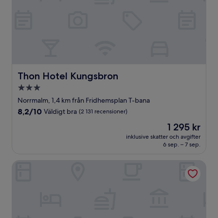
Thon Hotel Kungsbron
Thon Hotel Kungsbron
3.0-
stjärnigt
Norrmalm, 1,4 km från Fridhemsplan T-bana
boende
8.2
8,2/10
Väldigt bra
(2 131 recensioner)
av
Priset
1 295 kr
10,
är
Väldigt
inklusive skatter och avgifter
1 295 kr
6 sep. – 7 sep.
bra,
(2 131 recensioner)
Clarion Hotel Stockholm