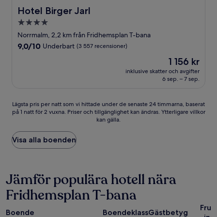
Hotel Birger Jarl
Hotel Birger Jarl
4.0-
stjärnigt
Norrmalm, 2,2 km från Fridhemsplan T-bana
boende
9.0
9,0/10
Underbart
(3 557 recensioner)
av
Priset
1 156 kr
10,
är
Underbart,
inklusive skatter och avgifter
1 156 kr
6 sep. – 7 sep.
(3 557 recensioner)
Lägsta
Lägsta pris per natt som vi hittade under de senaste 24 timmarna, baserat
på 1 natt för 2 vuxna. Priser och tillgänglighet kan ändras. Ytterligare villkor
pris
kan gälla.
per
natt
som
Visa alla boenden
vi
hittade
under
de
Jämför populära hotell nära
senaste
Fridhemsplan T-bana
24 timmarna,
baserat
Fruk
på
Boende
Boendeklass
Gästbetyg