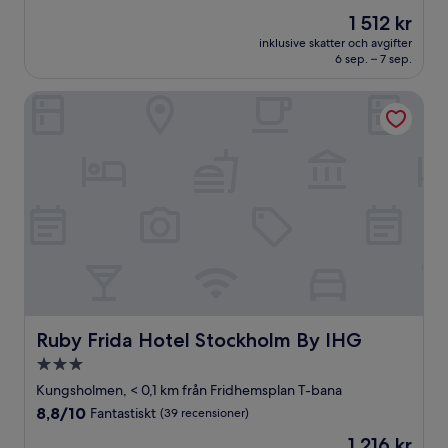
av
Priset
1 512 kr
10,
är
Underbart,
inklusive skatter och avgifter
1 512 kr
6 sep. – 7 sep.
(3 714 recensioner)
Ruby Frida Hotel Stockholm By IHG
Ruby Frida Hotel Stockholm By IHG
Ruby Frida Hotel Stockholm By IHG
3.0-
stjärnigt
Kungsholmen, < 0,1 km från Fridhemsplan T-bana
boende
8.8
8,8/10
Fantastiskt
(39 recensioner)
av
Priset
1 216 kr
10,