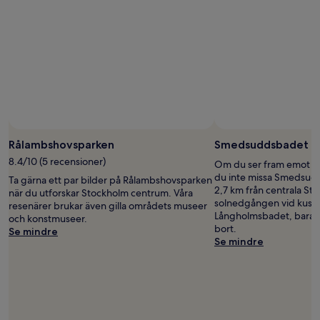
Rålambshovsparken
Smedsuddsbadet
8.4/10 (5 recensioner)
Om du ser fram emot en 
du inte missa Smedsud
Ta gärna ett par bilder på Rålambshovsparken
2,7 km från centrala St
när du utforskar Stockholm centrum. Våra
solnedgången vid kust
resenärer brukar även gilla områdets museer
Långholmsbadet, bara 
och konstmuseer.
bort.
Se mindre
Se mindre