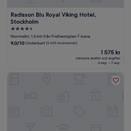
Radisson Blu Royal Viking Hotel, Stockholm
Radisson Blu Royal Viking Hotel,
Stockholm
4.5-
stjärnigt
Norrmalm, 1,6 km från Fridhemsplan T-bana
boende
9.0
9,0/10
Underbart
(2 635 recensioner)
av
Priset
1 575 kr
10,
är
Underbart,
inklusive skatter och avgifter
1 575 kr
6 sep. – 7 sep.
(2 635 recensioner)
Elite Hotel Adlon