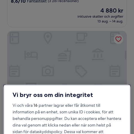
8.6
8,6/10
Fantastiskt
(3 261 recensioner)
av
Priset
4 880 kr
10,
är
Fantastiskt,
inklusive skatter och avgifter
4 880 kr
13 aug. – 14 aug.
(3 261 recensioner)
Hotel Canoe and Suites
Vi bryr oss om din integritet
Hotel Canoe and Suites
Hotel Canoe and Suites
Vi och våra
16
partner lagrar eller får åtkomst till
information på en enhet, som unika ID i cookies, för att
4.0-
behandla personuppgifter. Du kan acceptera eller hantera
stjärnigt
Uptown-distriktet
boende
dina val genom att klicka nedan eller när som helst på
9.6
9,6/10
Enastående
(2 798 recensioner)
sidan för dataskyddspolicy. Dessa val kommer att
av