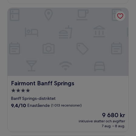
Fairmont Banff Springs
Fairmont Banff Springs
Fairmont Banff Springs
4.0-
stjärnigt
Banff Springs-distriktet
boende
9.4
9,4/10
Enastående
(1 013 recensioner)
av
Priset
9 680 kr
10,
är
Enastående,
inklusive skatter och avgifter
9 680 kr
7 aug. – 8 aug.
(1 013 recensioner)