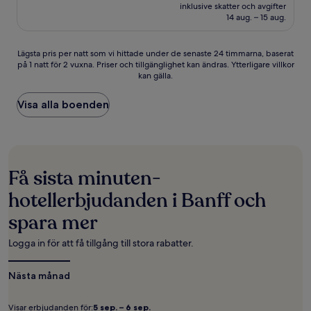
är
Underbart,
inklusive skatter och avgifter
4 527 kr
14 aug. – 15 aug.
(2 021 recensioner)
Lägsta
Lägsta pris per natt som vi hittade under de senaste 24 timmarna, baserat
på 1 natt för 2 vuxna. Priser och tillgänglighet kan ändras. Ytterligare villkor
pris
kan gälla.
per
natt
som
Visa alla boenden
vi
hittade
under
de
senaste
Få sista minuten-
24 timmarna,
baserat
hotellerbjudanden i Banff och
på
spara mer
1 natt
för
2 vuxna.
Logga in för att få tillgång till stora rabatter.
Priser
och
Nästa månad
tillgänglighet
kan
ändras.
Visar erbjudanden för:
5 sep. – 6 sep.