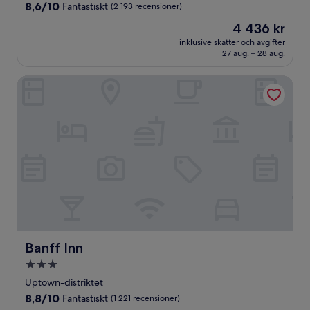
boende
8.6
8,6/10
Fantastiskt
(2 193 recensioner)
av
Priset
4 436 kr
10,
är
Fantastiskt,
inklusive skatter och avgifter
4 436 kr
27 aug. – 28 aug.
(2 193 recensioner)
Banff Inn
Banff Inn
Banff Inn
3.0-
stjärnigt
Uptown-distriktet
boende
8.8
8,8/10
Fantastiskt
(1 221 recensioner)
av