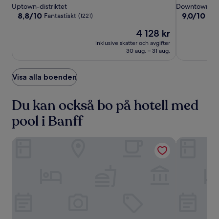
Lodge
stjärnigt
stjärnigt
Uptown-distriktet
Downtown-dis
boende
boende
8.8
9.0
8,8/10
9,0/10
Fantastiskt
Und
(1221)
av
av
Priset
4 128 kr
10,
10,
är
Fantastiskt,
Underbart,
inklusive skatter och avgifter
4 128 kr
(1221)
(2319)
30 aug. – 31 aug.
Visa alla boenden
Du kan också bo på hotell med
pool i Banff
Douglas Fir Resort and Chalets
Charltons B