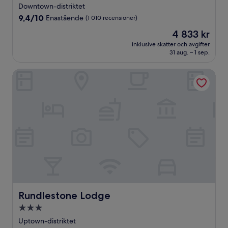
stjärnigt
Downtown-distriktet
boende
9.4
9,4/10
Enastående
(1 010 recensioner)
av
Priset
4 833 kr
10,
är
Enastående,
inklusive skatter och avgifter
4 833 kr
31 aug. – 1 sep.
(1 010 recensioner)
Rundlestone Lodge
Rundlestone Lodge
Rundlestone Lodge
3.0-
stjärnigt
Uptown-distriktet