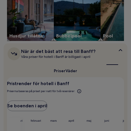
1 natt
för
2 vuxna.
Priser
och
tillgänglighet
kan
Husdjur tillåtna
Bubbelpool
Pool
ändras.
Ytterligare
villkor
När
När är det bäst att resa till Banff?
kan
är
Våra priser för hotell i Banff är billigast i april
det
gälla.
bäst
att
Priser
Väder
resa
till
Pristrender för hotell i Banff
Banff?
Priserna baseras på priset per natt för två resenärer
Se boenden i april
ember
januari
februari
mars
april
maj
juni
juli