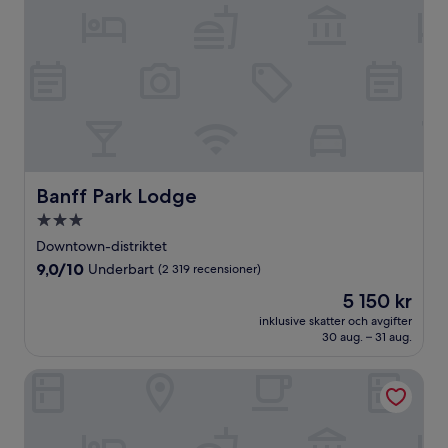
Banff Park Lodge
Banff Park Lodge
3.0-
stjärnigt
Downtown-distriktet
boende
9.0
9,0/10
Underbart
(2 319 recensioner)
av
Priset
5 150 kr
10,
är
Underbart,
inklusive skatter och avgifter
5 150 kr
30 aug. – 31 aug.
(2 319 recensioner)
Rundle Chalets