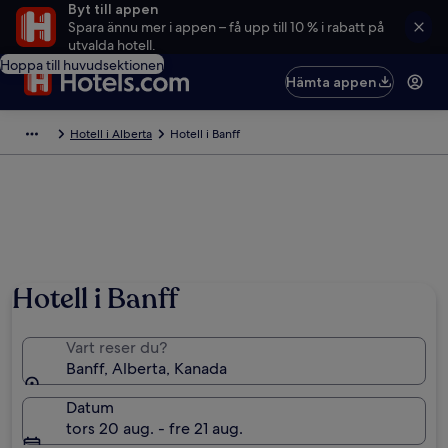
Byt till appen
Spara ännu mer i appen – få upp till 10 % i rabatt på
utvalda hotell.
Hoppa till huvudsektionen
Hämta appen
Hotell i Alberta
Hotell i Banff
Hotell i Banff
Vart reser du?
Banff, Alberta, Kanada
Datum
tors 20 aug. - fre 21 aug.