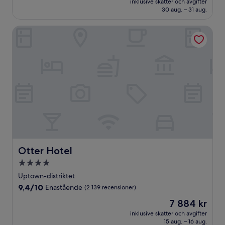
Väldigt
inklusive skatter och avgifter
4 285 kr
30 aug. – 31 aug.
bra,
(3 128 recensioner)
Otter Hotel
Otter Hotel
Otter Hotel
4.0-
stjärnigt
Uptown-distriktet
boende
9.4
9,4/10
Enastående
(2 139 recensioner)
av
Priset
7 884 kr
10,
är
Enastående,
inklusive skatter och avgifter
7 884 kr
15 aug. – 16 aug.
(2 139 recensioner)