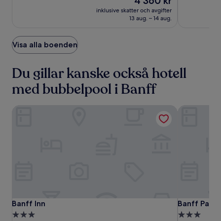
4 360 kr
är
Väldigt
Enastående
inklusive skatter och avgifter
4 360 kr
bra,
(1441)
13 aug. – 14 aug.
(1100)
Visa alla boenden
Du gillar kanske också hotell
med bubbelpool i Banff
Banff Inn
Banff Park 
Banff
Banff
Banff
Banff Inn
Banff Park 
Banff Inn
Banff Park
Inn
Inn
Park
3.0-
3.0-