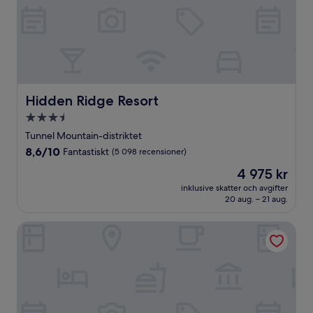
Hidden Ridge Resort
Hidden Ridge Resort
3.5-
stjärnigt
Tunnel Mountain-distriktet
boende
8.6
8,6/10
Fantastiskt
(5 098 recensioner)
av
Priset
4 975 kr
10,
är
Fantastiskt,
inklusive skatter och avgifter
4 975 kr
20 aug. – 21 aug.
(5 098 recensioner)
Buffalo Mountain Lodge