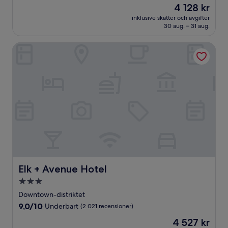
Priset
4 128 kr
10,
är
Fantastiskt,
inklusive skatter och avgifter
4 128 kr
30 aug. – 31 aug.
(1 221 recensioner)
Elk + Avenue Hotel
Elk + Avenue Hotel
Elk + Avenue Hotel
3.0-
stjärnigt
Downtown-distriktet
boende
9.0
9,0/10
Underbart
(2 021 recensioner)
av
Priset
4 527 kr
10,