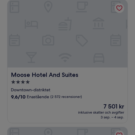
Moose Hotel And Suites
Moose Hotel And Suites
Moose Hotel And Suites
4.0-
stjärnigt
Downtown-distriktet
boende
9.6
9,6/10
Enastående
(2 572 recensioner)
av
Priset
7 501 kr
10,
är
Enastående,
inklusive skatter och avgifter
7 501 kr
3 sep. – 4 sep.
(2 572 recensioner)
Banff Caribou Lodge and Spa