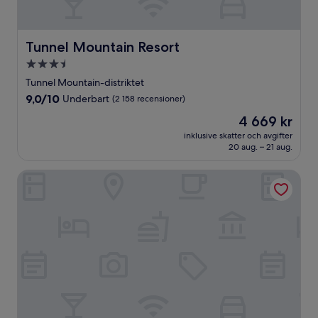
Tunnel Mountain Resort
Tunnel Mountain Resort
3.5-
stjärnigt
Tunnel Mountain-distriktet
boende
9.0
9,0/10
Underbart
(2 158 recensioner)
av
Priset
4 669 kr
10,
är
Underbart,
inklusive skatter och avgifter
4 669 kr
20 aug. – 21 aug.
(2 158 recensioner)
Charltons Banff