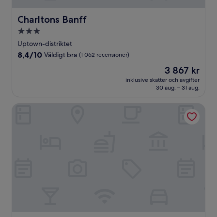
Charltons Banff
Charltons Banff
3.0-
stjärnigt
Uptown-distriktet
boende
8.4
8,4/10
Väldigt bra
(1 062 recensioner)
av
Priset
3 867 kr
10,
är
Väldigt
inklusive skatter och avgifter
3 867 kr
30 aug. – 31 aug.
bra,
(1 062 recensioner)
Brewster Mountain Lodge