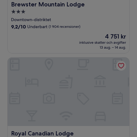
Brewster Mountain Lodge
Brewster Mountain Lodge
3.0-
stjärnigt
Downtown-distriktet
boende
9.2
9,2/10
Underbart
(1 904 recensioner)
av
Priset
4 751 kr
10,
är
Underbart,
inklusive skatter och avgifter
4 751 kr
13 aug. – 14 aug.
(1 904 recensioner)
Royal Canadian Lodge
Royal Canadian Lodge
Royal Canadian Lodge