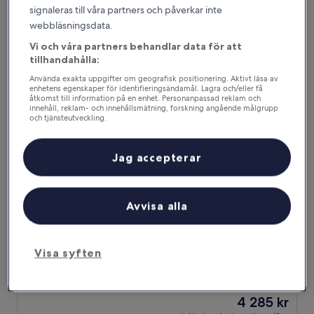
Priset
7 424 kr
10,
signaleras till våra partners och påverkar inte
är
Enastående,
inklusive skatter och avgifter
webbläsningsdata.
7 424 kr
7 aug. – 8 aug.
(2 798 recensioner)
Vi och våra partners behandlar data för att
Banff Rocky Mountain Resort
tillhandahålla:
Använda exakta uppgifter om geografisk positionering. Aktivt läsa av
enhetens egenskaper för identifieringsändamål. Lagra och/eller få
åtkomst till information på en enhet. Personanpassad reklam och
innehåll, reklam- och innehållsmätning, forskning angående målgrupp
och tjänsteutveckling.
Lista över partner (leverantörer)
Jag accepterar
Avvisa alla
Banff Rocky Mountain Resort
Banff Rocky Mountain Resort
3.0-
Visa syften
stjärnigt
Banff
boende
8.0
8,0/10
Väldigt bra
(3 128 recensioner)
av
Priset
4 285 kr
10,
är