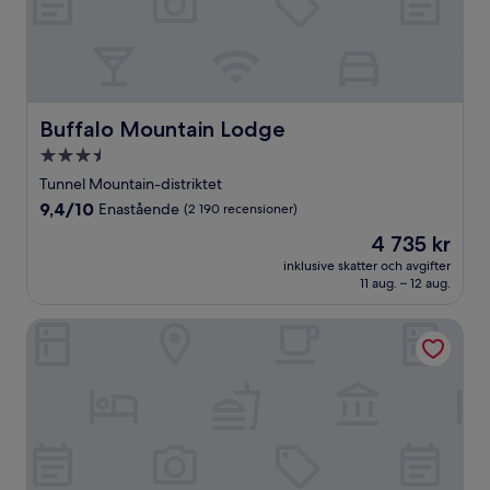
Buffalo Mountain Lodge
Buffalo Mountain Lodge
3.5-
stjärnigt
Tunnel Mountain-distriktet
boende
9.4
9,4/10
Enastående
(2 190 recensioner)
av
Priset
4 735 kr
10,
är
Enastående,
inklusive skatter och avgifter
4 735 kr
11 aug. – 12 aug.
(2 190 recensioner)
Canalta Hotel Lodge