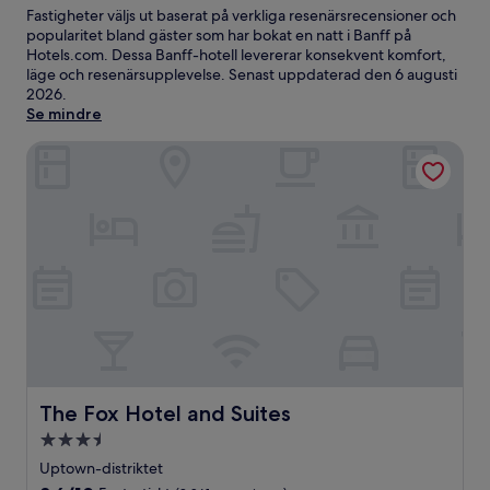
Fastigheter väljs ut baserat på verkliga resenärsrecensioner och
popularitet bland gäster som har bokat en natt i Banff på
Hotels.com. Dessa Banff-hotell levererar konsekvent komfort,
läge och resenärsupplevelse. Senast uppdaterad den
6 augusti
2026
.
Se mindre
The Fox Hotel and Suites
The Fox Hotel and Suites
The Fox Hotel and Suites
3.5-
stjärnigt
Uptown-distriktet
boende