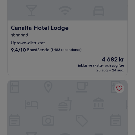
Canalta Hotel Lodge
Canalta Hotel Lodge
3.5-
stjärnigt
Uptown-distriktet
boende
9.4
9,4/10
Enastående
(1 483 recensioner)
av
Priset
4 682 kr
10,
är
Enastående,
inklusive skatter och avgifter
4 682 kr
23 aug. – 24 aug.
(1 483 recensioner)
Tunnel Mountain Resort