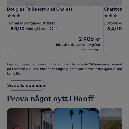
Douglas
Douglas
Charltons
Douglas Fir Resort and Chalets
Charltons B
Douglas Fir Resort and Chalets
Charltons B
Fir
Fir
Banff
3.0-
3.0-
Resort
Resort
stjärnigt
stjärnigt
Tunnel Mountain-distriktet
Uptown-distri
and
and
boende
boende
8.0
8.4
8,0/10
8,4/10
Väldigt bra
Väl
(4254)
Chalets
Chalets
av
av
Priset
2 906 kr
10,
10,
är
Väldigt
Väldigt
inklusive skatter och avgifter
2 906 kr
bra,
bra,
31 aug. – 1 sep.
(4254)
(1062)
Lägsta
Lägsta pris per natt som vi hittade under de senaste 24 timmarna, baserat
på 1 natt för 2 vuxna. Priser och tillgänglighet kan ändras. Ytterligare villkor
pris
kan gälla.
per
natt
som
Visa alla boenden
vi
hittade
Prova något nytt i Banff
under
de
sök efter boenden där husdjur är tillåtna
sök efter boenden med bubbelpool
sök efter boe
senaste
24 timmarna,
baserat
på