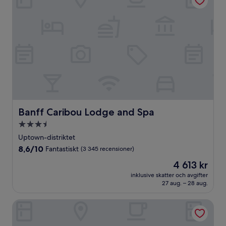
Banff Caribou Lodge and Spa
Banff Caribou Lodge and Spa
3.5-
stjärnigt
Uptown-distriktet
boende
8.6
8,6/10
Fantastiskt
(3 345 recensioner)
av
Priset
4 613 kr
10,
är
Fantastiskt,
inklusive skatter och avgifter
4 613 kr
27 aug. – 28 aug.
(3 345 recensioner)
Banff Park Lodge