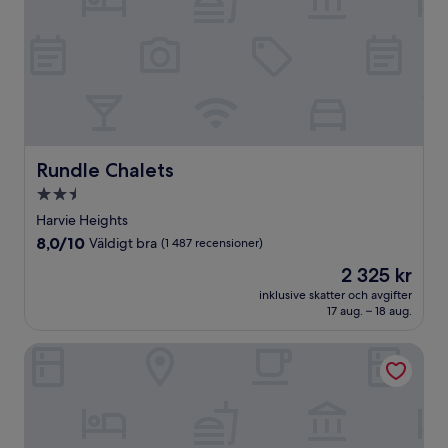
Rundle Chalets
Rundle Chalets
2.5-
stjärnigt
Harvie Heights
boende
8.0
8,0/10
Väldigt bra
(1 487 recensioner)
av
Priset
2 325 kr
10,
är
Väldigt
inklusive skatter och avgifter
2 325 kr
17 aug. – 18 aug.
bra,
(1 487 recensioner)
Hidden Ridge Resort