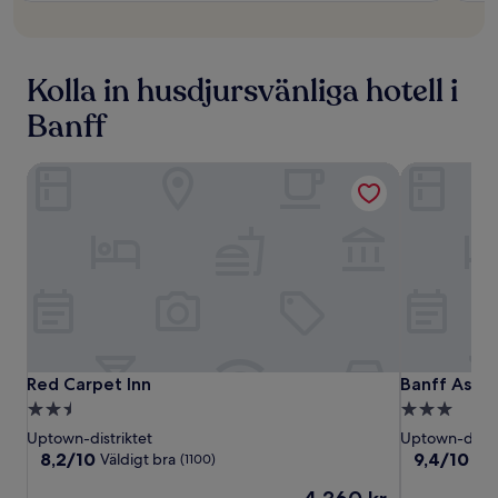
Kolla in husdjursvänliga hotell i
Banff
Red Carpet Inn
Banff Aspe
Red
Red
Banff
Red Carpet Inn
Banff Aspe
Red Carpet Inn
Banff Aspe
Carpet
Carpet
Aspen
2.5-
3.0-
Inn
Inn
Lodge
stjärnigt
stjärnigt
Uptown-distriktet
Uptown-distri
boende
boende
8.2
9.4
8,2/10
9,4/10
Väldigt bra
En
(1100)
av
av
Priset
10,
10,