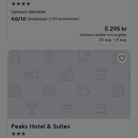
4.0-
stjärnigt
Uptown-distriktet
boende
9.0
9,0/10
Underbart
(1 011 recensioner)
av
Priset
5 295 kr
10,
är
Underbart,
inklusive skatter och avgifter
5 295 kr
30 aug. – 31 aug.
(1 011 recensioner)
Peaks Hotel & Suites
Peaks Hotel & Suites
Peaks Hotel & Suites
3.0-