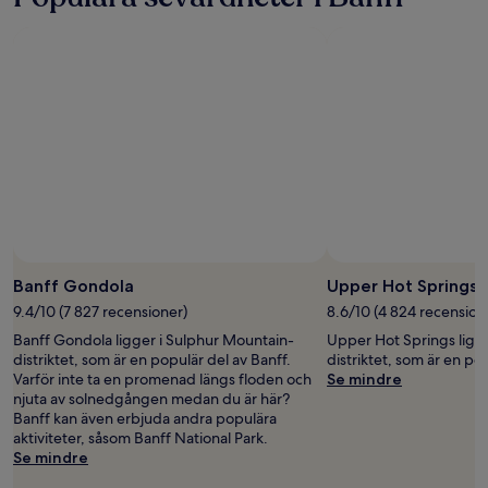
Foto av Banff Lake Louise Tourism
Foto
för
Banff Gondola
Upper Hot Springs
fritt
9.4/10 (7 827 recensioner)
8.6/10 (4 824 recension
bruk
Banff Gondola ligger i Sulphur Mountain-
Upper Hot Springs ligg
av
distriktet, som är en populär del av Banff.
distriktet, som är en po
Banff
Varför inte ta en promenad längs floden och
Se mindre
Lake
njuta av solnedgången medan du är här?
Louise
Banff kan även erbjuda andra populära
Tourism
aktiviteter, såsom Banff National Park.
Se mindre