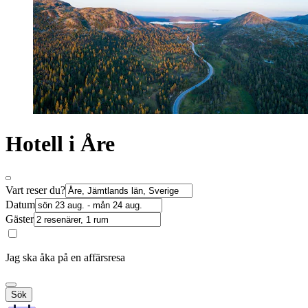
Hotell i Åre
Vart reser du?
Datum
Gäster
Jag ska åka på en affärsresa
Sök