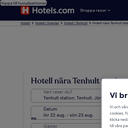
Hoppa till huvudsektionen
Shoppa resor
Hotell
Hotell i Sverige
Hotell i Tenhult
Hotell nära Tenhult sta
Hotell nära Tenhult station
Vart reser du?
Vi b
Vi och vår
Datum
cookies, f
lör 22 aug. - sön 23 aug.
klicka ned
till våra 
Gäster