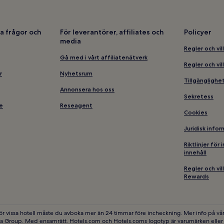
Hotell i Forserum
Hotell i närheten av Jönköping 
a frågor och
För leverantörer, affiliates och
Policyer
media
Familjehotell i Jönköping
Regler och vil
Hotell i närheten av Science Pa
Gå med i vårt affiliatenätverk
Regler och vil
Hotell i närheten av Kulturhuse
r
Nyhetsrum
Tillgängligh
Husdjursvänliga hotell i Jönköp
Annonsera hos oss
Sekretess
Hotell i Öggestorp
e
Reseagent
Cookies
Affärshotell i Jönköping
Juridisk info
Hotell i närheten av Husqvarn
Riktlinjer för
Hotell i Tenhult
innehåll
Hotell i Stenseryd
Regler och vi
Hotell i Norrahammar
Rewards
ör vissa hotell måste du avboka mer än 24 timmar före incheckning. Mer info på vår
ia Group. Med ensamrätt. Hotels.com och Hotels.coms logotyp är varumärken eller r