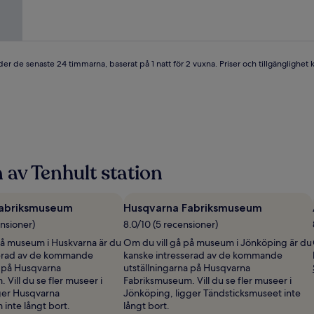
bra,
(114 recensioner)
er de senaste 24 timmarna, baserat på 1 natt för 2 vuxna. Priser och tillgänglighet ka
 av Tenhult station
Fabriksmuseum
Husqvarna Fabriksmuseum
nsioner)
8.0/10 (5 recensioner)
på museum i Huskvarna är du
Om du vill gå på museum i Jönköping är du
serad av de kommande
kanske intresserad av de kommande
a på Husqvarna
utställningarna på Husqvarna
Vill du se fler museer i
Fabriksmuseum. Vill du se fler museer i
ger Husqvarna
Jönköping, ligger Tändsticksmuseet inte
inte långt bort.
långt bort.