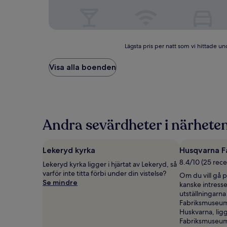
Lägsta
Lägsta pris per natt som vi hittade und
pris
per
Visa alla boenden
natt
som
vi
hittade
under
de
Andra sevärdheter i närheten
senaste
24 timmarna,
baserat
Lekeryd kyrka
Husqvarna 
på
8.4/10 (25 rece
Lekeryd kyrka ligger i hjärtat av Lekeryd, så
1 natt
varför inte titta förbi under din vistelse?
för
Om du vill gå 
Se mindre
2 vuxna.
kanske intres
Priser
utställningarn
och
Fabriksmuseum. 
tillgänglighet
Huskvarna, lig
kan
Fabriksmuseum 