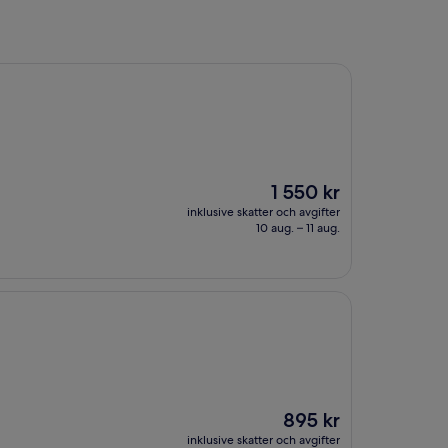
Priset
1 550 kr
är
inklusive skatter och avgifter
1 550 kr
10 aug. – 11 aug.
Priset
895 kr
är
inklusive skatter och avgifter