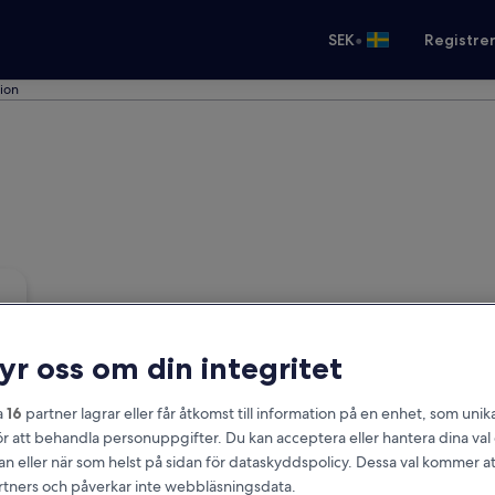
•
SEK
Registre
tion
ryr oss om din integritet
a
16
partner lagrar eller får åtkomst till information på en enhet, som unika
ör att behandla personuppgifter. Du kan acceptera eller hantera dina va
an eller när som helst på sidan för dataskyddspolicy. Dessa val kommer at
partners och påverkar inte webbläsningsdata.