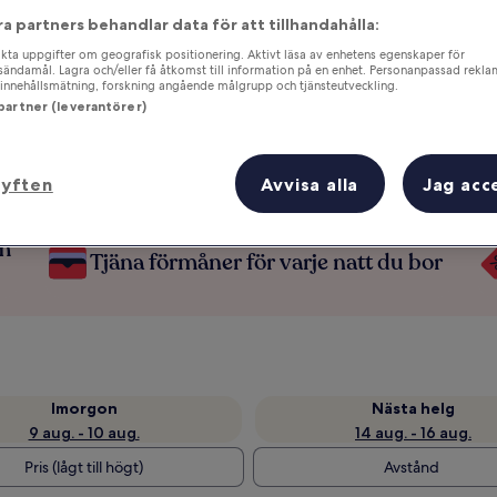
ra partners behandlar data för att tillhandahålla:
ta uppgifter om geografisk positionering. Aktivt läsa av enhetens egenskaper för
gsändamål. Lagra och/eller få åtkomst till information på en enhet. Personanpassad rekla
innehållsmätning, forskning angående målgrupp och tjänsteutveckling.
 partner (leverantörer)
syften
Avvisa alla
Jag acc
om
Tjäna förmåner för varje natt du bor
Imorgon
Nästa helg
9 aug. - 10 aug.
14 aug. - 16 aug.
Pris (lågt till högt)
Avstånd