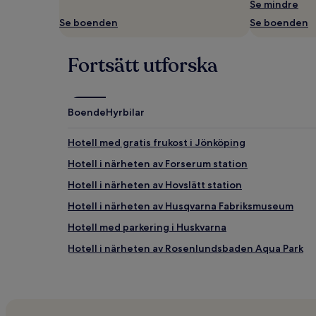
ändras.
Se mindre
Ytterligare
Se boenden
Se boenden
villkor
kan
gälla.
Fortsätt utforska
Boende
Hyrbilar
Hotell med gratis frukost i Jönköping
Hotell i närheten av Forserum station
Hotell i närheten av Hovslätt station
Hotell i närheten av Husqvarna Fabriksmuseum
Hotell med parkering i Huskvarna
Hotell i närheten av Rosenlundsbaden Aqua Park
Hotell med gym i Jönköping
2-Stjärniga hotell i Jönköping
Hotell med parkering i Nässjö