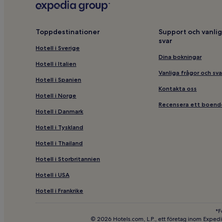
Hotell i Barnarp
Hotell i närheten av Elmiamässan
Toppdestinationer
Support och vanlig
svar
Hotell i närheten av Rocksjön station
Hotell i Sverige
Billiga hotell i Jönköping
Dina bokningar
Hotell i Italien
Hotell i Jönköpings kommun
Vanliga frågor och sva
Hotell i Spanien
3-Stjärniga hotell i Jönköping
Kontakta oss
Hotell i Norge
Hotell i närheten av Jönköpings Läns Museum
Recensera ett boend
Hotell i Danmark
Hotell i Lekeryd
Hotell i Tyskland
Hotell i Ödestugu
Hotell i Thailand
Hotell i Lovsjö
Hotell i Storbritannien
Hbtqia-Vänliga hotell i Jönköping
Hotell i närheten av Huskvarna station
Hotell i USA
Hotell i Frankrike
*F
© 2026 Hotels.com, L.P., ett företag inom Exped