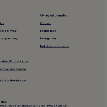
University
Övrig information
lkor
Om oss
rk Jönköping
lkor för Vrbo
Lediga jobb
t Spira
etsanpassning
Reseguider
ing
Hotels.com Rewards
rmation/Kontakta oss
a Fabriksmuseum
 innehåll och anmäla
llkor för Hotels.com
 sida.
egistrerade varumärken som tillhör Hotels.com, L.P.