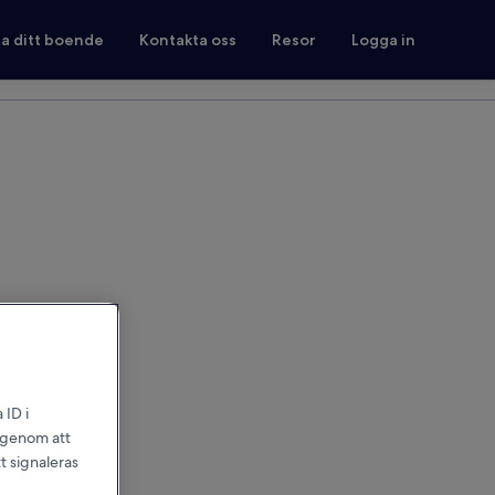
ra ditt boende
Kontakta oss
Resor
Logga in
 ID i
l genom att
t signaleras