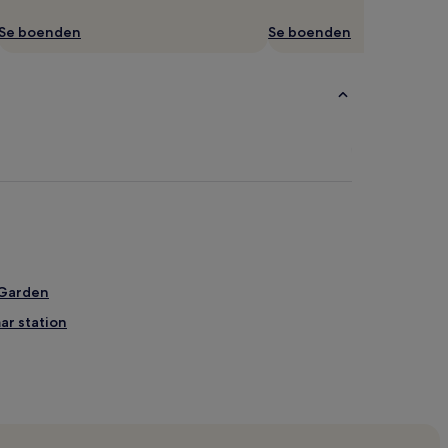
Se boenden
Se boenden
 Garden
ar station
bb
ng