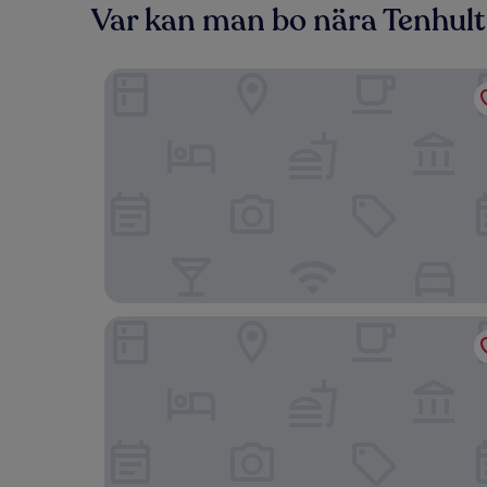
Var kan man bo nära Tenhult
Hotel Slottsvillan
Hyltena Stugby