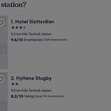
 station?
Hotel Slottsvillan
1. Hotel Slottsvillan
3.5-
stjärnigt
9,3 km från Tenhult station
boende
9.6
9,6/10
Enastående
(324 recensioner)
av
10,
Enastående,
(324 recensioner)
Hyltena Stugby
2. Hyltena Stugby
2.0-
stjärnigt
9,5 km från Tenhult station
boende
8.2
8,2/10
Väldigt bra
(114 recensioner)
av
10,
Väldigt