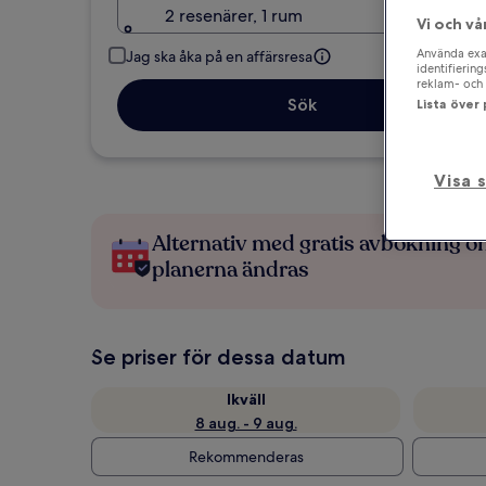
2 resenärer, 1 rum
Vi och vå
Använda exak
Jag ska åka på en affärsresa
identifierin
reklam- och 
Sök
Lista över
Visa 
Alternativ med gratis avbokning 
planerna ändras
Se priser för dessa datum
Ikväll
8 aug. - 9 aug.
Rekommenderas