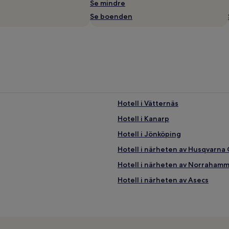
Se mindre
Se boenden
Hotell i Vätternäs
Hotell i Kanarp
Hotell i Jönköping
Hotell i närheten av Husqvarna
Hotell i närheten av Norrahamm
Hotell i närheten av Asecs
Hotell i Huskvarna
Hotell i närheten av A6 Golfklu
Hotell med parkering i Jönköpi