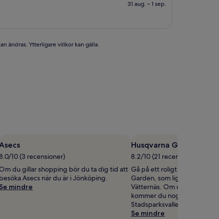
895 kr
31 aug. – 1 sep.
n ändras. Ytterligare villkor kan gälla.
Asecs
Husqvarna Garden
8.0/10 (3 recensioner)
8.2/10 (21 recensioner)
Om du gillar shopping bör du ta dig tid att
Gå på ett roligt evenemang
besöka Asecs när du är i Jönköping.
Garden, som ligger 4,2 km fr
Se mindre
Vätternäs. Om du gillar Hus
kommer du nog även att upp
Stadsparksvallen, som ligger 
Se mindre