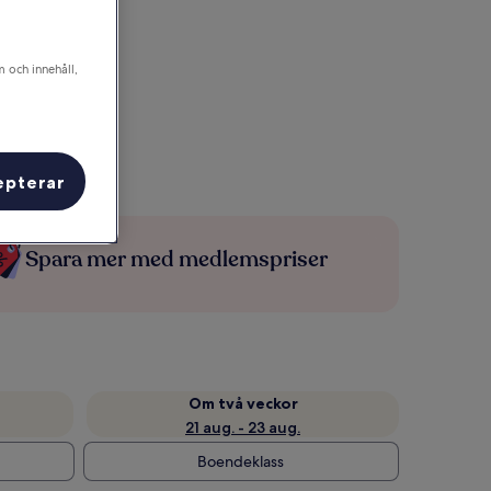
m och innehåll,
epterar
Spara mer med medlemspriser
Om två veckor
21 aug. - 23 aug.
Boendeklass