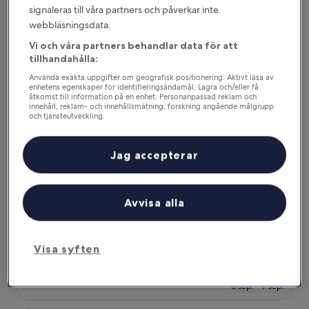
Radisson Blu Royal Viking Hotel, Stockholm
signaleras till våra partners och påverkar inte
webbläsningsdata.
Vi och våra partners behandlar data för att
tillhandahålla:
Använda exakta uppgifter om geografisk positionering. Aktivt läsa av
enhetens egenskaper för identifieringsändamål. Lagra och/eller få
åtkomst till information på en enhet. Personanpassad reklam och
innehåll, reklam- och innehållsmätning, forskning angående målgrupp
och tjänsteutveckling.
Lista över partner (leverantörer)
Jag accepterar
Radisson Blu Royal Viking Hotel, Stockholm
Radisson Blu Royal Viking Hotel,
Stockholm
Avvisa alla
4.5-
stjärnigt
Norrmalm, 0,8 km från Tegnérlunden
boende
9.0
9,0/10
Underbart
(2 633 recensioner)
Visa syften
av
Priset
1 575 kr
10,
är
Underbart,
inklusive skatter och avgifter
1 575 kr
6 sep. – 7 sep.
(2 633 recensioner)