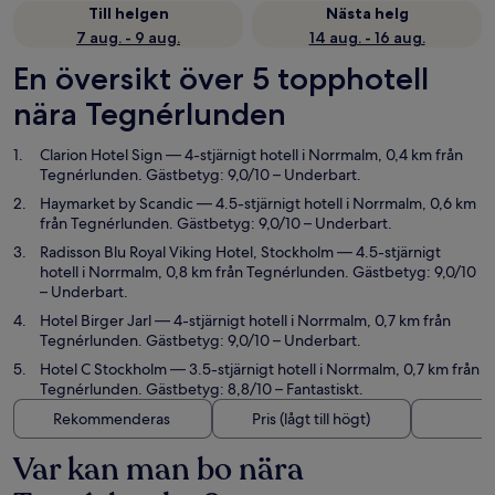
Till helgen
Nästa helg
7 aug. - 9 aug.
14 aug. - 16 aug.
En översikt över 5 topphotell
nära Tegnérlunden
Clarion Hotel Sign
— 4-stjärnigt hotell i Norrmalm, 0,4 km från
Tegnérlunden. Gästbetyg: 9,0/10 – Underbart.
Haymarket by Scandic
— 4.5-stjärnigt hotell i Norrmalm, 0,6 km
från Tegnérlunden. Gästbetyg: 9,0/10 – Underbart.
Radisson Blu Royal Viking Hotel, Stockholm
— 4.5-stjärnigt
hotell i Norrmalm, 0,8 km från Tegnérlunden. Gästbetyg: 9,0/10
– Underbart.
Hotel Birger Jarl
— 4-stjärnigt hotell i Norrmalm, 0,7 km från
Tegnérlunden. Gästbetyg: 9,0/10 – Underbart.
Hotel C Stockholm
— 3.5-stjärnigt hotell i Norrmalm, 0,7 km från
Tegnérlunden. Gästbetyg: 8,8/10 – Fantastiskt.
Rekommenderas
Pris (lågt till högt)
A
Var kan man bo nära