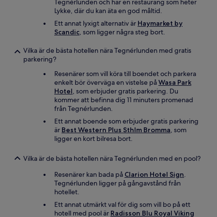
Tegnérlunden och har en restaurang som heter
Lykke, där du kan äta en god måltid.
Ett annat lyxigt alternativ är
Haymarket by
Scandic
, som ligger några steg bort.
Vilka är de bästa hotellen nära Tegnérlunden med gratis
parkering?
Resenärer som vill köra till boendet och parkera
enkelt bör överväga en vistelse på
Wasa Park
Hotel
, som erbjuder gratis parkering. Du
kommer att befinna dig 11 minuters promenad
från Tegnérlunden.
Ett annat boende som erbjuder gratis parkering
är
Best Western Plus Sthlm Bromma
, som
ligger en kort bilresa bort.
Vilka är de bästa hotellen nära Tegnérlunden med en pool?
Resenärer kan bada på
Clarion Hotel Sign
.
Tegnérlunden ligger på gångavstånd från
hotellet.
Ett annat utmärkt val för dig som vill bo på ett
hotell med pool är
Radisson Blu Royal Viking