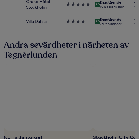
Grand Hôtel
gälla.
Enastående
5.0-
9.6
Stockholm
1 013 recensioner
stjärnigt
boende
Enastående
Villa Dahlia
4.0-
9.6
771 recensioner
stjärnigt
boende
Andra sevärdheter i närheten av
Tegnérlunden
Norra Bantorget
Stockholm City Co