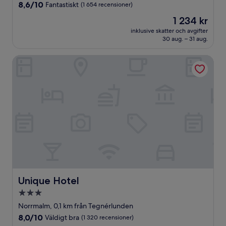
boende
8.6
8,6/10
Fantastiskt
(1 654 recensioner)
av
Priset
1 234 kr
10,
är
Fantastiskt,
inklusive skatter och avgifter
1 234 kr
30 aug. – 31 aug.
(1 654 recensioner)
Unique Hotel
Unique Hotel
Unique Hotel
3.0-
stjärnigt
Norrmalm, 0,1 km från Tegnérlunden
boende
8.0
8,0/10
Väldigt bra
(1 320 recensioner)
av