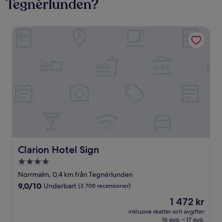
Tegnérlunden?
Clarion Hotel Sign
Clarion Hotel Sign
Clarion Hotel Sign
4.0-
stjärnigt
Norrmalm, 0,4 km från Tegnérlunden
boende
9.0
9,0/10
Underbart
(3 708 recensioner)
av
Priset
1 472 kr
10,
är
Underbart,
inklusive skatter och avgifter
1 472 kr
16 aug. – 17 aug.
(3 708 recensioner)