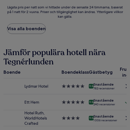
Lägsta
Lägsta pris per natt som vi hittade under de senaste 24 timmarna, baserat
på 1 natt för 2 vuxna. Priser och tillgänglighet kan ändras. Ytterligare villkor
pris
kan gälla.
per
natt
som
Visa alla boenden
vi
hittade
under
de
Jämför populära hotell nära
senaste
Tegnérlunden
24 timmarna,
baserat
Fruk
på
Boende
Boendeklass
Gästbetyg
ing
1 natt
för
Enastående
2 vuxna.
Lydmar Hotel
5.0-
9.8
782 recensioner
Priser
stjärnigt
och
boende
Enastående
tillgänglighet
Ett Hem
5.0-
9.8
240 recensioner
kan
stjärnigt
ändras.
boende
Hotel Ruth,
Enastående
Ytterligare
WorldHotels
4.0-
9.6
1 006 recensioner
villkor
Crafted
stjärnigt
kan
boende