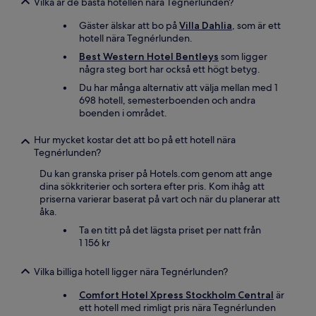
Vilka är de bästa hotellen nära Tegnérlunden?
Gäster älskar att bo på
Villa Dahlia
, som är ett
hotell nära Tegnérlunden.
Best Western Hotel Bentleys
som ligger
några steg bort har också ett högt betyg.
Du har många alternativ att välja mellan med 1
698 hotell, semesterboenden och andra
boenden i området.
Hur mycket kostar det att bo på ett hotell nära
Tegnérlunden?
Du kan granska priser på Hotels.com genom att ange
dina sökkriterier och sortera efter pris. Kom ihåg att
priserna varierar baserat på vart och när du planerar att
åka.
Ta en titt på det lägsta priset per natt från
1 156 kr
Vilka billiga hotell ligger nära Tegnérlunden?
Comfort Hotel Xpress Stockholm Central
är
ett hotell med rimligt pris nära Tegnérlunden