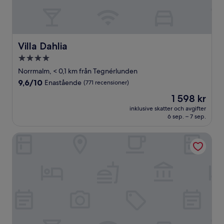
Villa Dahlia
Villa Dahlia
4.0-
stjärnigt
Norrmalm, < 0,1 km från Tegnérlunden
boende
9.6
9,6/10
Enastående
(771 recensioner)
av
Priset
1 598 kr
10,
är
Enastående,
inklusive skatter och avgifter
1 598 kr
6 sep. – 7 sep.
(771 recensioner)
Downtown Camper by Scandic