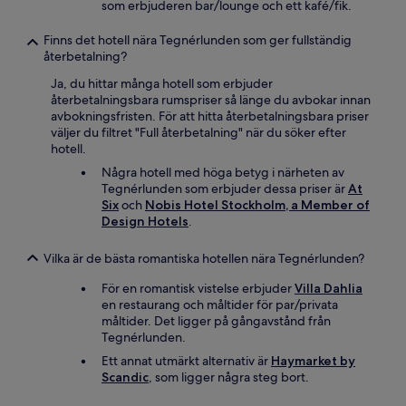
som erbjuderen bar/lounge och ett kafé/fik.
Finns det hotell nära Tegnérlunden som ger fullständig
återbetalning?
Ja, du hittar många hotell som erbjuder
återbetalningsbara rumspriser så länge du avbokar innan
avbokningsfristen. För att hitta återbetalningsbara priser
väljer du filtret "Full återbetalning" när du söker efter
hotell.
Några hotell med höga betyg i närheten av
Tegnérlunden som erbjuder dessa priser är
At
Six
och
Nobis Hotel Stockholm, a Member of
Design Hotels
.
Vilka är de bästa romantiska hotellen nära Tegnérlunden?
För en romantisk vistelse erbjuder
Villa Dahlia
en restaurang och måltider för par/privata
måltider. Det ligger på gångavstånd från
Tegnérlunden.
Ett annat utmärkt alternativ är
Haymarket by
Scandic
, som ligger några steg bort.