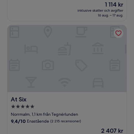
Priset
1 114 kr
10,
är
Väldigt
inklusive skatter och avgifter
1 114 kr
16 aug. – 17 aug.
bra,
(1 320 recensioner)
At Six
At Six
At Six
5.0-
stjärnigt
Norrmalm, 1,1 km från Tegnérlunden
boende
9.4
9,4/10
Enastående
(2 215 recensioner)
av
Priset
2 407 kr
10,