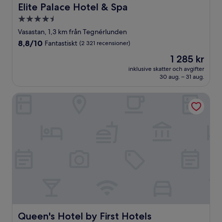
Elite Palace Hotel & Spa
Elite Palace Hotel & Spa
4.5-
stjärnigt
Vasastan, 1,3 km från Tegnérlunden
boende
8.8
8,8/10
Fantastiskt
(2 321 recensioner)
av
Priset
1 285 kr
10,
är
Fantastiskt,
inklusive skatter och avgifter
1 285 kr
30 aug. – 31 aug.
(2 321 recensioner)
Queen's Hotel by First Hotels
Queen's Hotel by First Hotels
Queen's Hotel by First Hotels