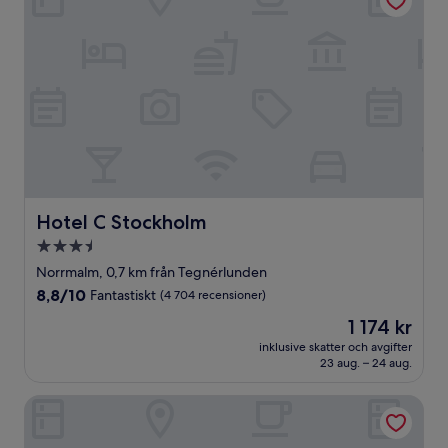
Hotel C Stockholm
Hotel C Stockholm
3.5-
stjärnigt
Norrmalm, 0,7 km från Tegnérlunden
boende
8.8
8,8/10
Fantastiskt
(4 704 recensioner)
av
Priset
1 174 kr
10,
är
Fantastiskt,
inklusive skatter och avgifter
1 174 kr
23 aug. – 24 aug.
(4 704 recensioner)
Comfort Hotel Xpress Stockholm Central