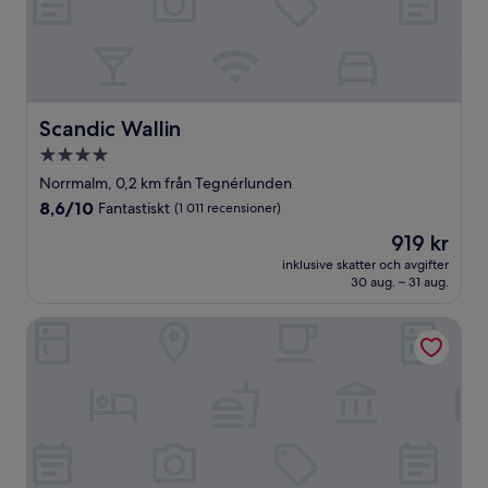
Scandic Wallin
Scandic Wallin
4.0-
stjärnigt
Norrmalm, 0,2 km från Tegnérlunden
boende
8.6
8,6/10
Fantastiskt
(1 011 recensioner)
av
Priset
919 kr
10,
är
Fantastiskt,
inklusive skatter och avgifter
919 kr
30 aug. – 31 aug.
(1 011 recensioner)
Villa Dahlia