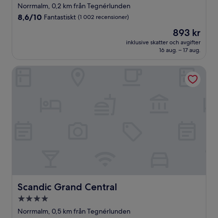
stjärnigt
Norrmalm, 0,2 km från Tegnérlunden
boende
8.6
8,6/10
Fantastiskt
(1 002 recensioner)
av
Priset
893 kr
10,
är
Fantastiskt,
inklusive skatter och avgifter
893 kr
16 aug. – 17 aug.
(1 002 recensioner)
Scandic Grand Central
Scandic Grand Central
Scandic Grand Central
4.0-
stjärnigt
Norrmalm, 0,5 km från Tegnérlunden