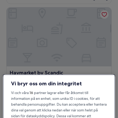
Haymarket by Scandic
Haymarket by Scandic
Haymarket by Scandic
4.5-
Vi bryr oss om din integritet
stjärnigt
Norrmalm, 0,6 km från Tegnérlunden
boende
9.0
9,0/10
Underbart
(4 007 recensioner)
Vi och våra
16
partner lagrar eller får åtkomst till
av
information på en enhet, som unika ID i cookies, för att
Priset
1 246 kr
10,
är
behandla personuppgifter. Du kan acceptera eller hantera
Underbart,
inklusive skatter och avgifter
1 246 kr
6 sep. – 7 sep.
dina val genom att klicka nedan eller när som helst på
(4 007 recensioner)
sidan för dataskyddspolicy. Dessa val kommer att