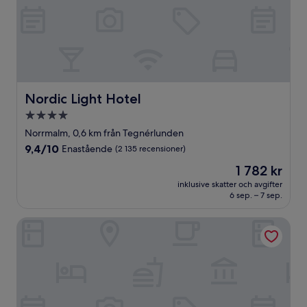
Nordic Light Hotel
Nordic Light Hotel
4.0-
stjärnigt
Norrmalm, 0,6 km från Tegnérlunden
boende
9.4
9,4/10
Enastående
(2 135 recensioner)
av
Priset
1 782 kr
10,
är
Enastående,
inklusive skatter och avgifter
1 782 kr
6 sep. – 7 sep.
(2 135 recensioner)
Scandic Wallin