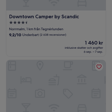
Downtown Camper by Scandic
Downtown Camper by Scandic
4.5-
stjärnigt
Norrmalm, 1 km från Tegnérlunden
boende
9.2
9,2/10
Underbart
(2 638 recensioner)
av
Priset
1 460 kr
10,
är
Underbart,
inklusive skatter och avgifter
1 460 kr
6 sep. – 7 sep.
(2 638 recensioner)
Hobo Stockholm