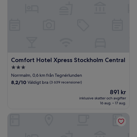
Comfort Hotel Xpress Stockholm Central
Comfort Hotel Xpress Stockholm Central
3.0-
stjärnigt
Norrmalm, 0,6 km från Tegnérlunden
boende
8.2
8,2/10
Väldigt bra
(3 639 recensioner)
av
Priset
891 kr
10,
är
Väldigt
inklusive skatter och avgifter
891 kr
16 aug. – 17 aug.
bra,
(3 639 recensioner)
Scandic Continental