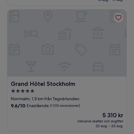
(1 757 recensioner)
Grand Hôtel Stockholm
Grand Hôtel Stockholm
Grand Hôtel Stockholm
5.0-
stjärnigt
Norrmalm, 1,5 km från Tegnérlunden
boende
9.6
9,6/10
Enastående
(1 013 recensioner)
av
Priset
5 310 kr
10,
är
Enastående,
inklusive skatter och avgifter
5 310 kr
22 aug. – 23 aug.
(1 013 recensioner)