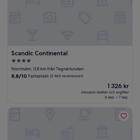
Scandic Continental
Scandic Continental
4.0-
stjärnigt
Norrmalm, 0,8 km från Tegnérlunden
boende
8.8
8,8/10
Fantastiskt
(2 463 recensioner)
av
Priset
1 326 kr
10,
är
Fantastiskt,
inklusive skatter och avgifter
1 326 kr
6 sep. – 7 sep.
(2 463 recensioner)
Nordic Light Hotel