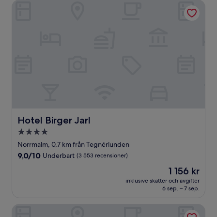
Hotel Birger Jarl
Hotel Birger Jarl
Hotel Birger Jarl
4.0-
stjärnigt
Norrmalm, 0,7 km från Tegnérlunden
boende
9.0
9,0/10
Underbart
(3 553 recensioner)
av
Priset
1 156 kr
10,
är
Underbart,
inklusive skatter och avgifter
1 156 kr
6 sep. – 7 sep.
(3 553 recensioner)
Hotel C Stockholm