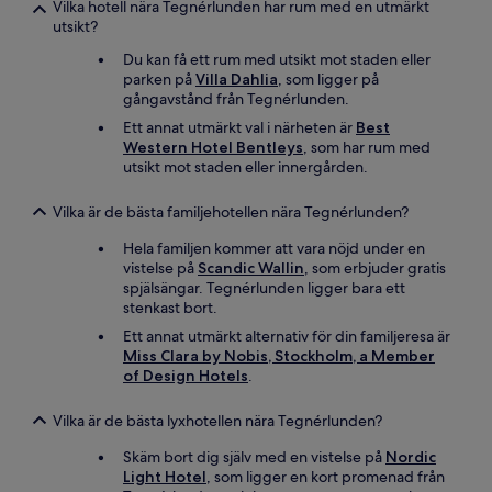
Vilka hotell nära Tegnérlunden har rum med en utmärkt
utsikt?
Du kan få ett rum med utsikt mot staden eller
parken på
Villa Dahlia
, som ligger på
gångavstånd från Tegnérlunden.
Ett annat utmärkt val i närheten är
Best
Western Hotel Bentleys
, som har rum med
utsikt mot staden eller innergården.
Vilka är de bästa familjehotellen nära Tegnérlunden?
Hela familjen kommer att vara nöjd under en
vistelse på
Scandic Wallin
, som erbjuder gratis
spjälsängar. Tegnérlunden ligger bara ett
stenkast bort.
Ett annat utmärkt alternativ för din familjeresa är
Miss Clara by Nobis, Stockholm, a Member
of Design Hotels
.
Vilka är de bästa lyxhotellen nära Tegnérlunden?
Skäm bort dig själv med en vistelse på
Nordic
Light Hotel
, som ligger en kort promenad från