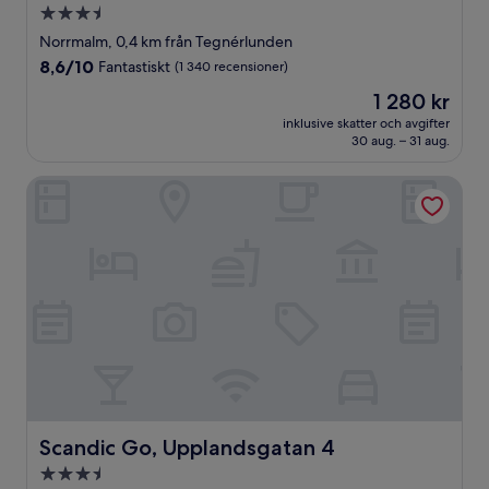
3.5-
stjärnigt
Norrmalm, 0,4 km från Tegnérlunden
boende
8.6
8,6/10
Fantastiskt
(1 340 recensioner)
av
Priset
1 280 kr
10,
är
Fantastiskt,
inklusive skatter och avgifter
1 280 kr
30 aug. – 31 aug.
(1 340 recensioner)
Scandic Go, Upplandsgatan 4
Scandic Go, Upplandsgatan 4
Scandic Go, Upplandsgatan 4
3.5-