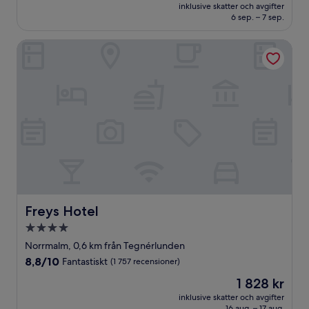
är
Enastående,
inklusive skatter och avgifter
2 407 kr
6 sep. – 7 sep.
(2 215 recensioner)
Freys Hotel
Freys Hotel
Freys Hotel
4.0-
stjärnigt
Norrmalm, 0,6 km från Tegnérlunden
boende
8.8
8,8/10
Fantastiskt
(1 757 recensioner)
av
Priset
1 828 kr
10,
är
Fantastiskt,
inklusive skatter och avgifter
1 828 kr
16 aug. – 17 aug.