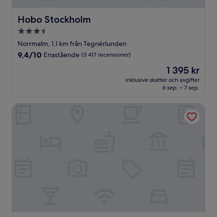
Hobo Stockholm
Hobo Stockholm
3.5-
stjärnigt
Norrmalm, 1,1 km från Tegnérlunden
boende
9.4
9,4/10
Enastående
(3 417 recensioner)
av
Priset
1 395 kr
10,
är
Enastående,
inklusive skatter och avgifter
1 395 kr
6 sep. – 7 sep.
(3 417 recensioner)
Elite Palace Hotel & Spa