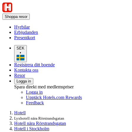
Shoppa resor
Hyrbilar
Erbjudanden
Presentkort
SEK
•
Registrera ditt boende
Kontakta oss
Resor
Logga in
Spara direkt med medlemspriser
Logga in
Upptäck Hotels.com Rewards
Feedback
Hotell
Lyxhotell nära Rörstrandsgatan
Hotell nära Rörstrandsgatan
Hotell i Stockholm